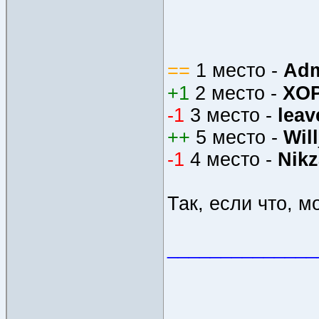
==
1 место -
Ad
+1
2 место -
XO
-1
3 место -
leav
++
5 место -
Will
-1
4 место -
Nikz
Так, если что, 
______________