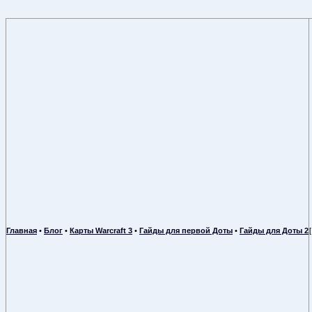
Главная
•
Блог
•
Карты Warcraft 3
•
Гайды для первой Доты
•
Гайды для Доты 2