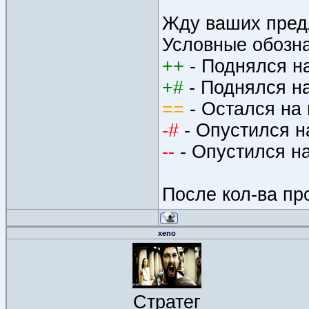
Жду ваших предл
Условные обозн
++
- Поднялся на
+#
- Поднялся на
==
- Остался на 
-#
- Опустился н
--
- Опустился на
После кол-ва пр
xeno
Стратег