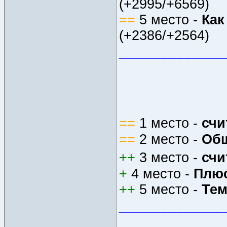
(+2995/+6569)
==
5 место -
Как
(+2386/+2564)
______________
==
1 место -
счи
==
2 место -
Oб
++
3 место -
счи
+
4 место -
Плюс
++
5 место -
Тем
______________