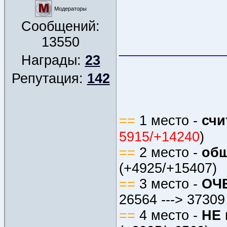
Модераторы
Сообщений:
13550
______________
Награды:
23
Репутация:
142
==
1 место -
счи
5915/+14240
)
==
2 место -
об
(+4925/+15407)
==
3 место -
ОЧЕ
26564 ---> 37309
==
4 место -
НЕ 