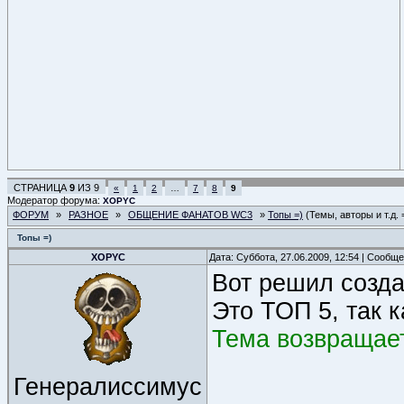
СТРАНИЦА
9
ИЗ
9
«
1
2
…
7
8
9
Модератор форума:
XOPYC
ФОРУМ
»
РАЗНОЕ
»
ОБЩЕНИЕ ФАНАТОВ WC3
»
Топы =)
(Темы, авторы и т.д. 
Топы =)
XOPYC
Дата: Суббота, 27.06.2009, 12:54 | Сообщ
Вот решил созда
Это ТОП 5, так 
Тема возвращает
Генералиссимус