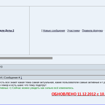
для Доты 2
[
Новые сообщения
·
Участники
·
Правила форума
·
=))
:54 | Сообщение #
1
усть все знают какая тема самая актуальная, какие пользователи самые активные и т.д
о гемор и есть шанс что тему подотрут
тивных =) Сейчас можно увидеть как сильно всё изменилось.
ОБНОВЛЕНО 11.12.2012 с 10.
___________________________________________________________________________