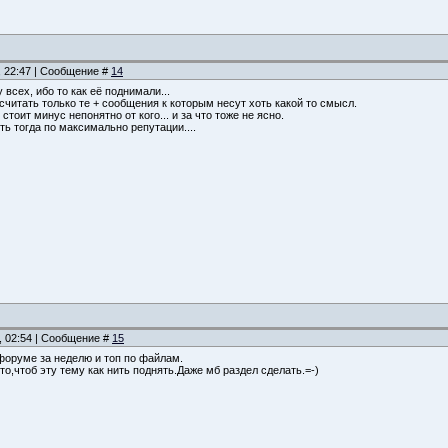
, 22:47 | Сообщение #
14
 всех, ибо то как её поднимали...
считать только те + сообщения к которым несут хоть какой то смысл.
тоит минус непонятно от кого... и за что тоже не ясно.
ть тогда по максимально репутации....
, 02:54 | Сообщение #
15
 форуме за неделю и топ по файлам.
то,чтоб эту тему как нить поднять.Даже мб раздел сделать.=-)