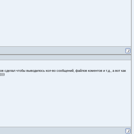
в сделал чтобы выводилось кол-во сообщений, файлов коментов и т.д., а вот как
)))