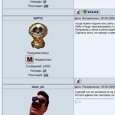
Награды:
43
Репутация:
189
XOPYC
Дата: Воскресенье, 28.06.2009
тогда нужно подчистить репу у
Либо я буду просматривать и 
Например у меня в репутации с
Сделать могу, но проще стави
Генералиссимус
Модераторы
Сообщений:
13550
Награды:
23
Репутация:
142
leave_plz
Дата: Понедельник, 29.06.2009
Сделай топ по активности на
Кстати админ как смотриш на 
(.́_.̀ )