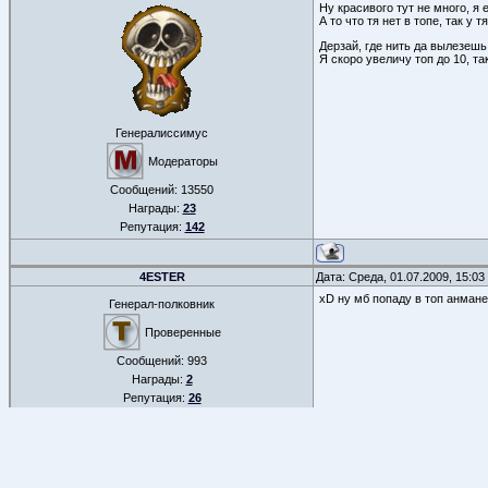
Ну красивого тут не много, я
А то что тя нет в топе, так у т
Дерзай, где нить да вылезешь 
Я скоро увеличу топ до 10, т
Генералиссимус
Модераторы
Сообщений:
13550
Награды:
23
Репутация:
142
4ESTER
Дата: Среда, 01.07.2009, 15:0
xD ну мб попаду в топ анмане
Генерал-полковник
Проверенные
Сообщений:
993
Награды:
2
Репутация:
26
ФОРУМ
»
РАЗНОЕ
»
ОБЩЕНИЕ ФАНАТОВ WC3
»
Топы =)
(Темы, авторы и т.д. 
СТРАНИЦА
2
ИЗ
9
«
1
2
3
4
…
8
9
»