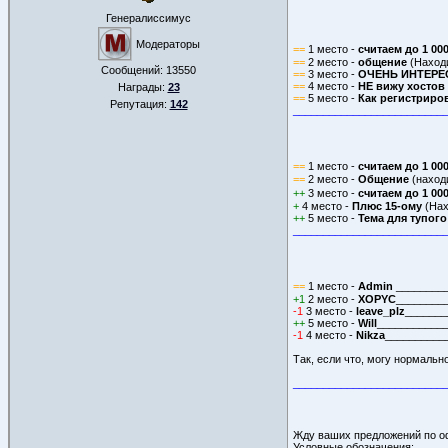
Генералиссимус
Модераторы
==
1 место -
считаем до 1 000
==
2 место -
общение
(Находи
Сообщений:
13550
==
3 место -
ОЧЕНЬ ИНТЕРЕС
==
4 место -
НЕ вижу хостов 
Награды:
23
==
5 место -
Как регистриров
Репутация:
142
_________________________
==
1 место -
считаем до 1 000
==
2 место -
Oбщение
(наход
++
3 место -
считаем до 1 000
+
4 место -
Плюс 15-ому
(Нах
++
5 место -
Тема для тупог
_________________________
==
1 место -
Admin
________
+1
2 место -
XOPYC
_________
-1
3 место -
leave_plz
_______
++
5 место -
Will
____________
-1
4 место -
Nikza
___________
Так, если что, могу нормаль
_________________________
Жду ваших предложений по оф
Условные обозначения: