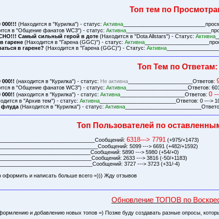
Топ тем по Просмотра
 000!!!
(Находится в "Курилкa") - статус:
Активна
____________________________прос
тся в "Общение фанатов WC3") - статус:
Активна
_____________________________прос
НО!!! Самый сильный герой в доте
(Находится в "Dota Allstars") - Статус:
Активна
_
в гарене
(Находится в "Гарена (GGC)") - статус:
Активна
______________________просм
аться в гарене?
(Находится в "Гарена (GGC)") - Статус:
Активна
__________________п
___________________________________________________________________________
Топ Тем по Ответам:
 000!!
(находится в "Курилка") - статус:
Не активна
______________________Ответов:
ится в "Общение фанатов WC3") - статус:
Активна
_____________________Ответов: 6011
0 -
 000!!
(находится в "Курилка") - статус:
Активна
______________________Ответов:
одится в "Архив тем") - статус:
Активна
__________________________Ответов: 0 ---> 10
о флуда
(Находится в "Курилка") - статус:
Активна
__________________________Ответов:
___________________________________________________________________________
Топ Пользователей по оставленны
6318---> 7791
_________________________________Сообщений:
(+975/+1473)
_________________________________Сообщений: 5099 ---> 6691 (+482/+1592)
_______________________________Сообщений: 5890 ---> 5980 (+54/+0)
_______________________________Сообщений: 2633 ---> 3816 (-50/+1183)
_______________________________Сообщений: 3727 ---> 3723 (+31/-4)
но оформить и написать больше всего =))) Жду отзывов
___________________________________________________________________________
Обновление ТОПОВ по Воскре
ормлению и добавлению новых топов =) Позже буду создавать разные опросы, которы