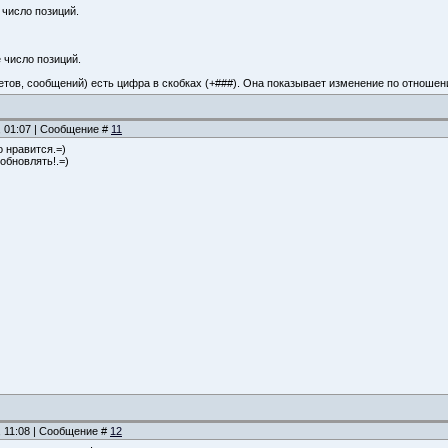
 число позиций.
 число позиций.
етов, сообщений) есть цифра в скобках (+###). Она показывает изменение по отнош
, 01:07 | Сообщение #
11
 нравится.=)
обновлять!.=)
, 11:08 | Сообщение #
12