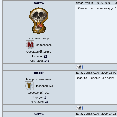
XOPYC
Дата: Вторник, 30.06.2009, 21
Обновил, завтра увеличу до 1
Генералиссимус
Модераторы
Сообщений:
13550
Награды:
23
Репутация:
142
4ESTER
Дата: Среда, 01.07.2009, 13:0
красива.... жаль я не в топе)
Генерал-полковник
Проверенные
Сообщений:
993
Награды:
2
Репутация:
26
XOPYC
Дата: Среда, 01.07.2009, 14:1