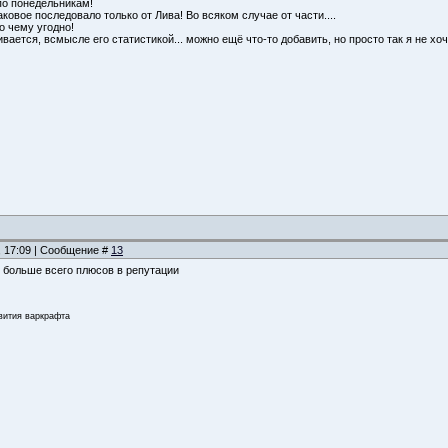
по понедельникам!
ое последовало только от Лива! Во всяком случае от части....
о чему угодно!
вается, всмысле его статистикой... можно ещё что-то добавить, но просто так я не хоч
, 17:09 | Сообщение #
13
о больше всего плюсов в репутации
звития варкрафта