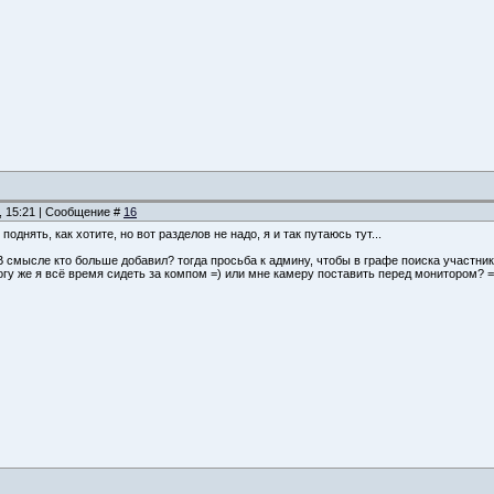
, 15:21 | Сообщение #
16
поднять, как хотите, но вот разделов не надо, я и так путаюсь тут...
 смысле кто больше добавил? тогда просьба к админу, чтобы в графе поиска участнико
могу же я всё время сидеть за компом =) или мне камеру поставить перед монитором? =)