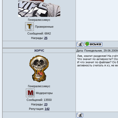
Генералиссимус
Проверенные
Сообщений:
6842
Награды:
25
XOPYC
Дата: Понедельник, 29.06.2009
Лив, хватит разделов! На счёт 
Что значит по активности? Оо
И что значит по файлам? Оо В
активность считать я хз, не 
Генералиссимус
Модераторы
Сообщений:
13550
Награды:
23
Репутация:
142