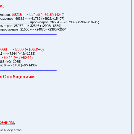
м:
69216---> 83456
мотров:
(
+ 5915/+14240
)
мотров: 46382 ---> 61789 (+4925/+15407)
_________________просмотров: 26564 ---> 37309 (+5902/+10745)
отров: 25977 ---> 32546 (+2995/+6569)
росмотров: 21506 ---> 24070 (+2386/+2564)
________________________________
9999 ---> 9999 (+1063/+0)
 ---> 7244 (+42/+1233)
--> 6244 (+0/+6244)
65 (+0/+1065)
 0 ---> 1436 (+0/+1436)
________________________________
м Сообщениям:
________________________________
сениям.
е внесу в топ.