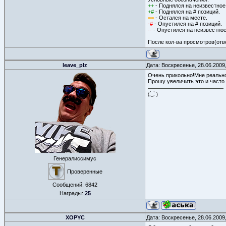
++
- Поднялся на неизвестное
+#
- Поднялся на # позиций.
==
- Остался на месте.
-#
- Опустился на # позиций.
--
- Опустился на неизвестное
После кол-ва просмотров(отв
leave_plz
Дата: Воскресенье, 28.06.2009
Очень прикольно!Мне реально
Прошу увеличить это и часто 
(.́_.̀ )
Генералиссимус
Проверенные
Сообщений:
6842
Награды:
25
XOPYC
Дата: Воскресенье, 28.06.2009