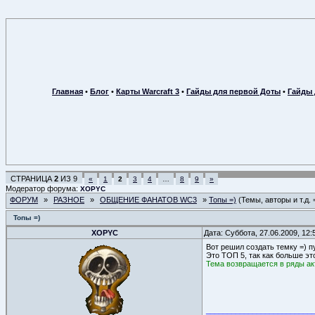
Главная
•
Блог
•
Карты Warcraft 3
•
Гайды для первой Доты
•
Гайды 
СТРАНИЦА
2
ИЗ
9
«
1
2
3
4
…
8
9
»
Модератор форума:
XOPYC
ФОРУМ
»
РАЗНОЕ
»
ОБЩЕНИЕ ФАНАТОВ WC3
»
Топы =)
(Темы, авторы и т.д. 
Топы =)
XOPYC
Дата: Суббота, 27.06.2009, 12
Вот решил создать темку =) п
Это ТОП 5, так как больше эт
Тема возвращается в ряды ак
_________________________