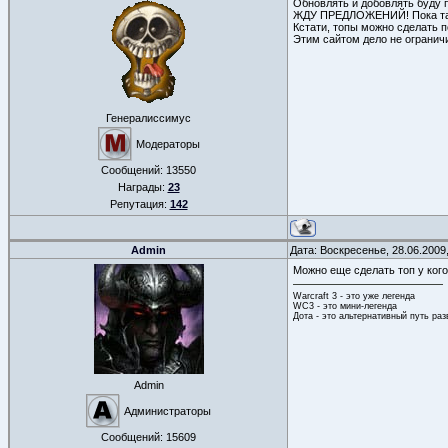
Обновлять и добовлять буду 
ЖДУ ПРЕДЛОЖЕНИЙ! Пока таков
Кстати, топы можно сделать п
Этим сайтом дело не ограничи
Генералиссимус
Модераторы
Сообщений:
13550
Награды:
23
Репутация:
142
Admin
Дата: Воскресенье, 28.06.2009
Можно еще сделать топ у ког
Warcraft 3 - это уже легенда
WC3 - это мини-легенда
Дота - это альтернативный путь ра
Admin
Администраторы
Сообщений:
15609