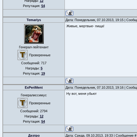
Награды:
12
Репутация:
54
Temariys
Дата: Понедельник, 07.10.2013, 19:15 | Сооб
Живые, мертвые- пища!
Генерал-лейтенант
Проверенные
Сообщений:
717
Награды:
5
Репутация:
19
ExPeriMent
Дата: Понедельник, 07.10.2013, 19:16 | Сооб
Ну вот, меня убьют
Генералиссимус
Проверенные
Сообщений:
2794
Награды:
12
Репутация:
54
Дезтро
Дата: Среда, 09.10.2013, 19:33 | Сообщение 