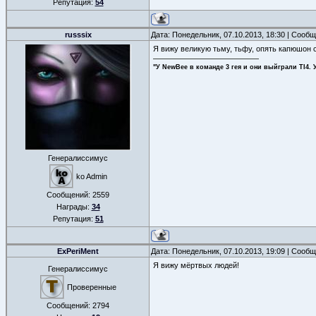
Репутация:
54
russsix
Дата: Понедельник, 07.10.2013, 18:30 | Сооб
Я вижу великую тьму, тьфу, опять капюшон с
"У NewBee в команде 3 гея и они выйграли TI4. 
Генералиссимус
ko Admin
Сообщений:
2559
Награды:
34
Репутация:
51
ExPeriMent
Дата: Понедельник, 07.10.2013, 19:09 | Сооб
Я вижу мёртвых людей!
Генералиссимус
Проверенные
Сообщений:
2794