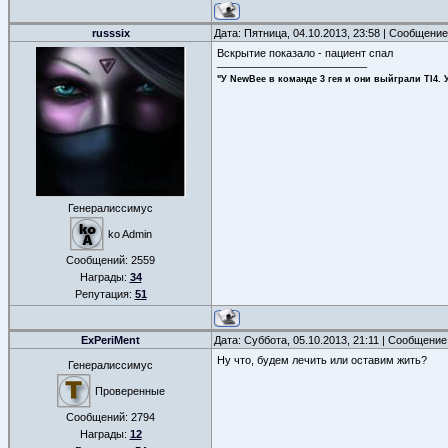
russsix
Дата: Пятница, 04.10.2013, 23:58 | Сообщени
Вскрытие показало - пациент спал
"У NewBee в команде 3 гея и они выйграли TI4. 
Генералиссимус
ko Admin
Сообщений:
2559
Награды:
34
Репутация:
51
ExPeriMent
Дата: Суббота, 05.10.2013, 21:11 | Сообщени
Ну что, будем лечить или оставим жить?
Генералиссимус
Проверенные
Сообщений:
2794
Награды:
12