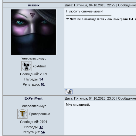
russsix
Дата: Пятница, 04.10.2013, 22:29 | Сообщени
Я любить свежие мозги!
"У NewBee в команде 3 гея и они выйграли TI4. 
Генералиссимус
ko Admin
Сообщений:
2559
Награды:
34
Репутация:
51
ExPeriMent
Дата: Пятница, 04.10.2013, 23:30 | Сообщени
Мне страшный.
Генералиссимус
Проверенные
Сообщений:
2794
Награды:
12
Репутация:
54