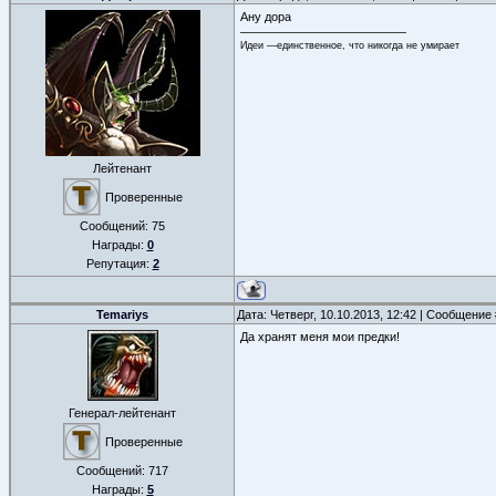
Ану дора
Идеи —единственное, что никогда не умирает
Лейтенант
Проверенные
Сообщений:
75
Награды:
0
Репутация:
2
Temariys
Дата: Четверг, 10.10.2013, 12:42 | Сообщение
Да хранят меня мои предки!
Генерал-лейтенант
Проверенные
Сообщений:
717
Награды:
5