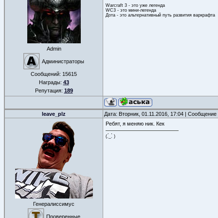
Warcraft 3 - это уже легенда
WC3 - это мини-легенда
Дота - это альтернативный путь развития варкрафта
Admin
Администраторы
Сообщений:
15615
Награды:
43
Репутация:
189
leave_plz
Дата: Вторник, 01.11.2016, 17:04 | Сообщение
Ребят, я меняю ник. Кек
(.́_.̀ )
Генералиссимус
Проверенные