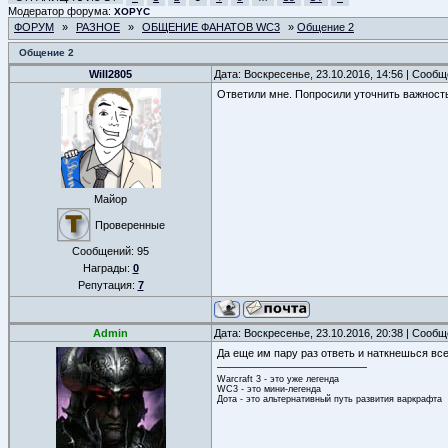
Модератор форума:
XOPYC
ФОРУМ
»
РАЗНОЕ
»
ОБЩЕНИЕ ФАНАТОВ WC3
»
Общение 2
Общение 2
Will2805
Дата: Воскресенье, 23.10.2016, 14:56 | Сооб
Ответили мне. Попросили уточнить важность 
Майор
Проверенные
Сообщений:
95
Награды:
0
Репутация:
7
Admin
Дата: Воскресенье, 23.10.2016, 20:38 | Сооб
Да еще им пару раз ответь и наткнешься вс
Warcraft 3 - это уже легенда
WC3 - это мини-легенда
Дота - это альтернативный путь развития варкрафта