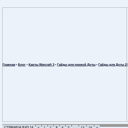
Главная
•
Блог
•
Карты Warcraft 3
•
Гайды для первой Доты
•
Гайды для Доты 2
СТРАНИЦА
3
ИЗ
14
«
1
2
3
4
5
…
13
14
»