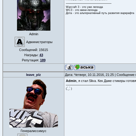
Warcraft 3 - это уже легенда
WC3 - это мини-легенда
Дота - это альтернативный путь развития варкрафта
Admin
Администраторы
Сообщений:
15615
Награды:
43
Репутация:
189
leave_plz
Дата: Четверг, 10.11.2016, 21:25 | Сообщение
Admin
, я стал Sliva. Кек Даже стикеры гото
(.́_.̀ )
Генералиссимус