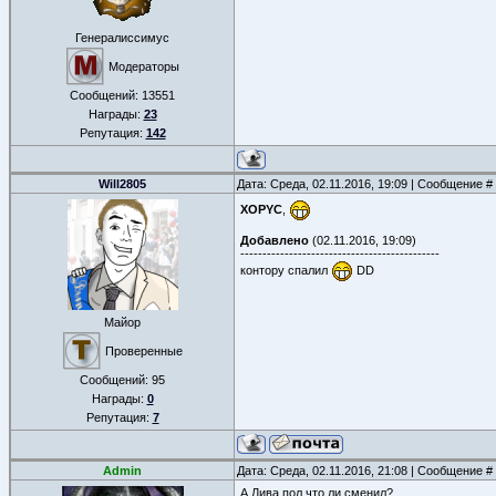
Генералиссимус
Модераторы
Сообщений:
13551
Награды:
23
Репутация:
142
Will2805
Дата: Среда, 02.11.2016, 19:09 | Сообщение #
XOPYC
,
Добавлено
(02.11.2016, 19:09)
---------------------------------------------
контору спалил
DD
Майор
Проверенные
Сообщений:
95
Награды:
0
Репутация:
7
Admin
Дата: Среда, 02.11.2016, 21:08 | Сообщение #
А Лива пол что ли сменил?