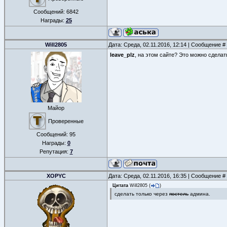
Сообщений:
6842
Награды:
25
Will2805
Дата: Среда, 02.11.2016, 12:14 | Сообщение #
leave_plz
, на этом сайте? Это можно сделат
Майор
Проверенные
Сообщений:
95
Награды:
0
Репутация:
7
XOPYC
Дата: Среда, 02.11.2016, 16:35 | Сообщение #
Цитата
Will2805
(
)
сделать только через
постель
админа.