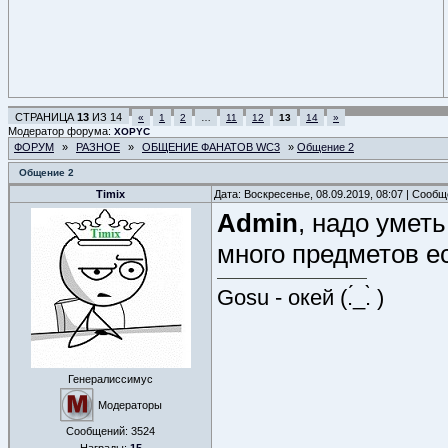
СТРАНИЦА
13
ИЗ
14
«
1
2
…
11
12
13
14
»
Модератор форума:
XOPYC
ФОРУМ
»
РАЗНОЕ
»
ОБЩЕНИЕ ФАНАТОВ WC3
»
Общение 2
Общение 2
Timix
Дата: Воскресенье, 08.09.2019, 08:07 | Сооб
Admin
, надо умет
много предметов е
Gosu - окей (.́_.̀ )
Генералиссимус
Модераторы
Сообщений:
3524