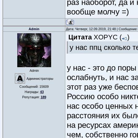
раз наоборот, да и
вообще молчу =)
Admin
Дата: Четверг, 12.09.2019, 21:48 | Сообщение
Цитата
XOPYC
(
)
у нас ппц сколько 
у нас - это до пор
Admin
ослабнуть, и нас з
Администраторы
этот раз уже беспо
Сообщений:
15609
Награды:
43
Россию особо никто
Репутация:
189
нас особо ценных н
расстояния их был
на ресурсах амери
чем, собственно г