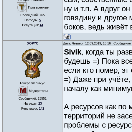
ну и т.п. А вдруг о
Проверенные
Сообщений:
765
говядину и другое
Награды:
5
боков, ведь живёт 
Репутация:
41
XOPYC
Дата: Четверг, 12.09.2019, 15:16 | Сообщение
Sivik
, когда ты ра
будешь =) Пока вс
если кто помер, эт
=) Даже при учёте,
Генералиссимус
началу как миним
Модераторы
Сообщений:
13551
Награды:
23
А ресурсов как по 
Репутация:
142
территорий не засе
проблемы с ресурс