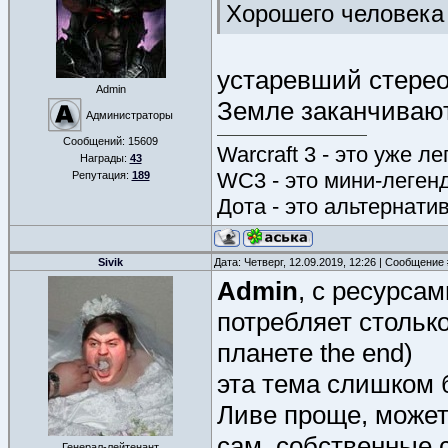
Хорошего человека
устаревший стерео
Admin
Земле заканчивают
Администраторы
Сообщений:
15609
Warcraft 3 - это уже л
Награды:
43
WC3 - это мини-леген
Репутация:
189
Дота - это альтернати
Sivik
Дата: Четверг, 12.09.2019, 12:26 | Сообщение
Admin
, с ресурсам
потребляет столько
планете the end)
эта тема слишком 
Ливе проще, может
сам, собственные 
Генерал-лейтенант