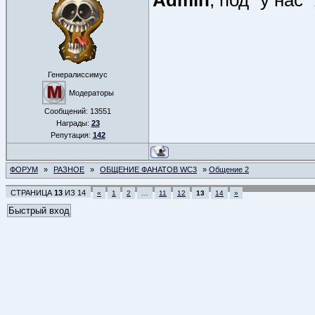
Admin
, под "у нас
Генералиссимус
Модераторы
Сообщений:
13551
Награды:
23
Репутация:
142
ФОРУМ
»
РАЗНОЕ
»
ОБЩЕНИЕ ФАНАТОВ WC3
»
Общение 2
СТРАНИЦА
13
ИЗ
14
«
1
2
…
11
12
13
14
»