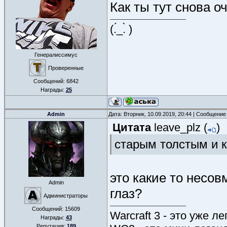
Как ты тут снова 
(.́_.̀ )
Генералиссимус
Проверенные
Сообщений:
6842
Награды:
25
Admin
Дата: Вторник, 10.09.2019, 20:44 | Сообщение
Цитата
leave_plz
(
)
старым толстым и 
это какие то несо
Admin
глаз?
Администраторы
Сообщений:
15609
Warcraft 3 - это уже л
Награды:
43
Репутация:
189