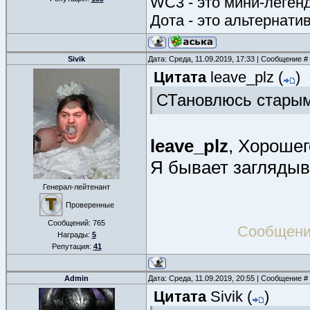
WC3 - это мини-леген
Дота - это альтернати
Sivik
Дата: Среда, 11.09.2019, 17:33 | Сообщение #
Цитата
leave_plz
(
)
СТановлюсь стары
leave_plz
, Хорошег
Я бывает заглядыв
Генерал-лейтенант
Проверенные
Сообщений:
765
Сообщени
Награды:
5
Репутация:
41
Admin
Дата: Среда, 11.09.2019, 20:55 | Сообщение #
Цитата
Sivik
(
)