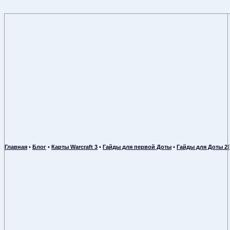
Главная
•
Блог
•
Карты Warcraft 3
•
Гайды для первой Доты
•
Гайды для Доты 2