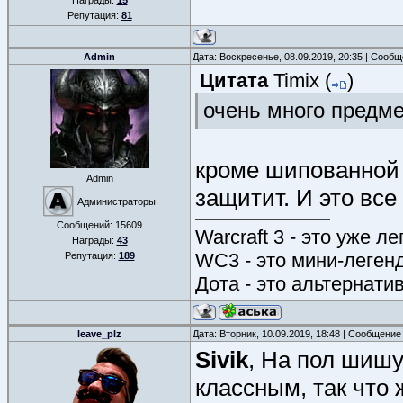
Награды:
15
Репутация:
81
Admin
Дата: Воскресенье, 08.09.2019, 20:35 | Сооб
Цитата
Timix
(
)
очень много предме
кроме шипованной 
Admin
защитит. И это все
Администраторы
Сообщений:
15609
Warcraft 3 - это уже л
Награды:
43
WC3 - это мини-леген
Репутация:
189
Дота - это альтернати
leave_plz
Дата: Вторник, 10.09.2019, 18:48 | Сообщение
Sivik
, На пол шиш
классным, так что 