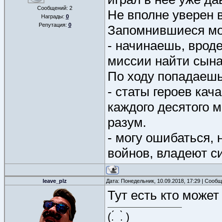
Сообщений:
2
Не вполне уверен в
Награды:
0
Репутация:
0
Запомнившиеся м
- начинаешь, вроде
миссии найти сына
По ходу попадаешь 
- статы героев кач
каждого десятого м
разум.
- могу ошибаться, 
войнов, владеют си
leave_plz
Дата: Понедельник, 10.09.2018, 17:29 | Сооб
Тут есть кто может
(.́_.̀ )