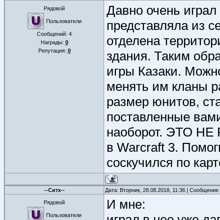
Давно очень играл в
Рядовой
Пользователи
представляла из се
Сообщений:
4
отделена территор
Награды:
0
Репутация:
0
здания. Таким обра
игры Казаки. Можн
менять им кланы р
размер юнитов, ст
поставленные вам
наоборот. ЭТО НЕ
в Warcraft 3. Помо
соскучился по карт
--Ситх--
Дата: Вторник, 28.08.2018, 11:36 | Сообщение
И мне:
Рядовой
Пользователи
играл в нее уже дав