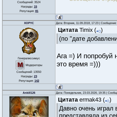
Сообщений:
3524
Награды:
15
Репутация:
81
XOPYC
Дата: Вторник, 11.09.2018, 17:23 | Сообщение
Цитата
Timix
(
)
(по "дате добавлен
Ага =) И попробуй 
Генералиссимус
это время =)))
Модераторы
Сообщений:
13550
Награды:
23
Репутация:
142
Ankill126
Дата: Понедельник, 23.03.2026, 19:35 | Сооб
Цитата
ermak43
(
)
Давно очень играл в
представляла из се