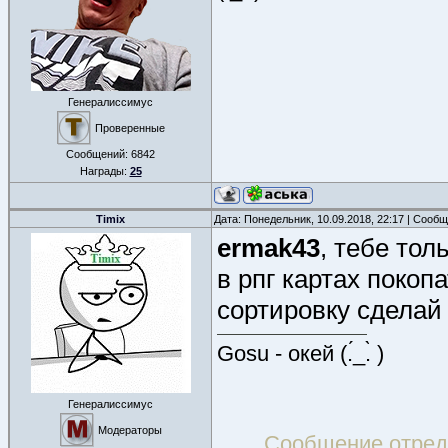
Генералиссимус
Проверенные
Сообщений:
6842
Награды:
25
Timix
Дата: Понедельник, 10.09.2018, 22:17 | Сооб
ermak43
, тебе тол
в рпг картах покоп
сортировку сделай 
Gosu - окей (.́_.̀ )
Генералиссимус
Модераторы
Сообщение отре