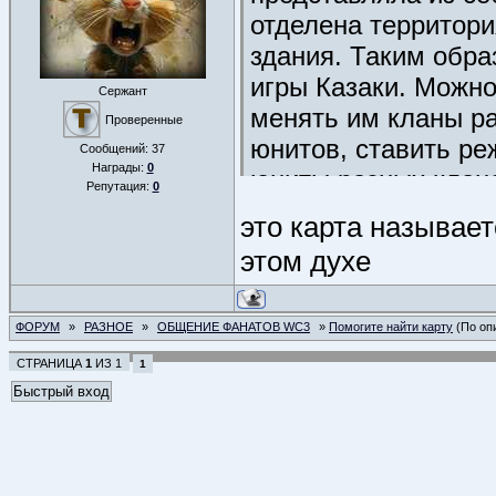
отделена территори
здания. Таким обра
игры Казаки. Можно
Сержант
менять им кланы р
Проверенные
юнитов, ставить ре
Сообщений:
37
Награды:
0
юниты разных клан
Репутация:
0
РЕДАКТОР, а ИМЕНН
это карта называетс
Помогите название 
этом духе
детства)
ФОРУМ
»
РАЗНОЕ
»
ОБЩЕНИЕ ФАНАТОВ WC3
»
Помогите найти карту
(По оп
СТРАНИЦА
1
ИЗ
1
1