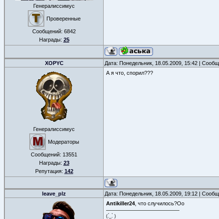
Генералиссимус
Проверенные
Сообщений:
6842
Награды:
25
XOPYC
Дата: Понедельник, 18.05.2009, 15:42 | Сооб
А я что, спорил???
Генералиссимус
Модераторы
Сообщений:
13551
Награды:
23
Репутация:
142
leave_plz
Дата: Понедельник, 18.05.2009, 19:12 | Сооб
Antikiller24
, что случилось?Оо
(.́_.̀ )