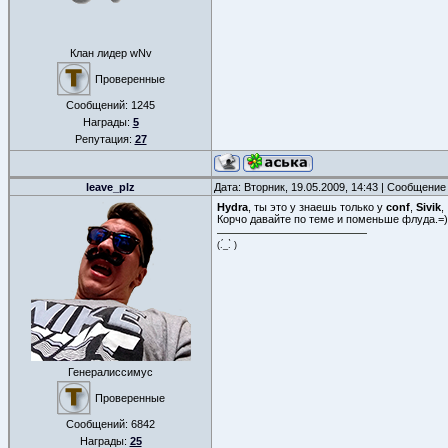
Клан лидер wNv
Проверенные
Сообщений:
1245
Награды:
5
Репутация:
27
leave_plz
Дата: Вторник, 19.05.2009, 14:43 | Сообщение
Hydra
, ты это у знаешь только у
conf
,
Sivik
, 
Корчо давайте по теме и поменьше флуда.=)
(.́_.̀ )
Генералиссимус
Проверенные
Сообщений:
6842
Награды:
25