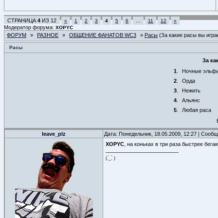
СТРАНИЦА
4
ИЗ
12
«
1
2
3
4
5
6
…
11
12
»
Модератор форума:
XOPYC
ФОРУМ
»
РАЗНОЕ
»
ОБЩЕНИЕ ФАНАТОВ WC3
»
Расы
(За какие расы вы игра
Расы
За ка
1
.
Ночные эльф
2
.
Орда
3
.
Нежить
4
.
Альянс
5
.
Любая раса
leave_plz
Дата: Понедельник, 18.05.2009, 12:27 | Сооб
XOPYC
, на коньках в три раза быстрее бега
(.́_.̀ )