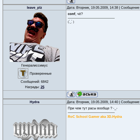
leave_plz
Дата: Вторник, 19.05.2009, 14:38 | Сообщение
conf
, чё?
(.́_.̀ )
Генералиссимус
Проверенные
Сообщений:
6842
Награды:
25
Hydra
Дата: Вторник, 19.05.2009, 14:40 | Сообщение
При чем тут расы вообще ? -_-
RoC School Gamer aka 3D.Hydra