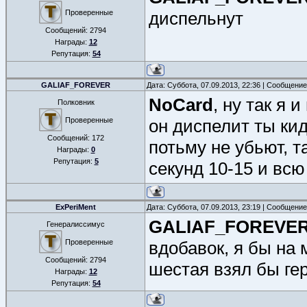
Проверенные
диспельнут
Сообщений:
2794
Награды:
12
Репутация:
54
GALIAF_FOREVER
Дата: Суббота, 07.09.2013, 22:36 | Сообщени
NoCard
, ну так я
Полковник
Проверенные
он диспелит ты кид
Сообщений:
172
потьму не убьют, т
Награды:
0
Репутация:
5
секунд 10-15 и вс
ExPeriMent
Дата: Суббота, 07.09.2013, 23:19 | Сообщени
GALIAF_FOREVE
Генералиссимус
Проверенные
вдобавок, я бы на 
Сообщений:
2794
шестая взял бы ге
Награды:
12
Репутация:
54