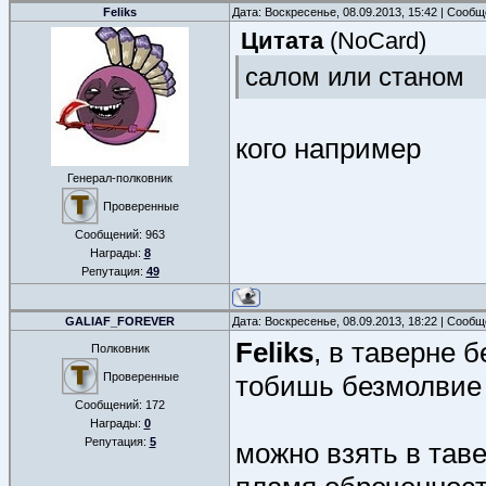
Feliks
Дата: Воскресенье, 08.09.2013, 15:42 | Сооб
Цитата
(
NoCard
)
салом или станом
кого например
Генерал-полковник
Проверенные
Сообщений:
963
Награды:
8
Репутация:
49
GALIAF_FOREVER
Дата: Воскресенье, 08.09.2013, 18:22 | Сооб
Feliks
, в таверне 
Полковник
Проверенные
тобишь безмолвие
Сообщений:
172
Награды:
0
Репутация:
5
можно взять в таве