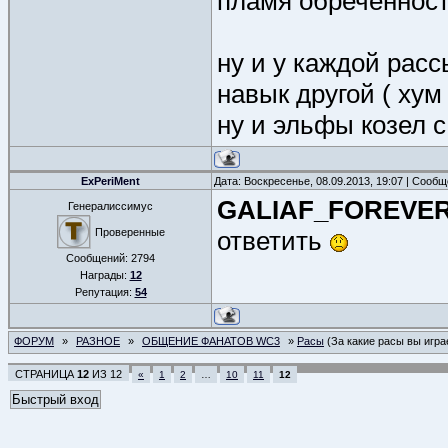
пламя обреченност
ну и у каждой расс
навык другой ( хум 
ну и эльфы козел с
ExPeriMent
Дата: Воскресенье, 08.09.2013, 19:07 | Сооб
GALIAF_FOREVE
Генералиссимус
Проверенные
ответить
Сообщений:
2794
Награды:
12
Репутация:
54
ФОРУМ
»
РАЗНОЕ
»
ОБЩЕНИЕ ФАНАТОВ WC3
»
Расы
(За какие расы вы игра
СТРАНИЦА
12
ИЗ
12
«
1
2
…
10
11
12