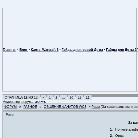
Главная
•
Блог
•
Карты Warcraft 3
•
Гайды для первой Доты
•
Гайды для Доты 2
СТРАНИЦА
12
ИЗ
12
«
1
2
…
10
11
12
Модератор форума:
XOPYC
ФОРУМ
»
РАЗНОЕ
»
ОБЩЕНИЕ ФАНАТОВ WC3
»
Расы
(За какие расы вы игра
Расы
За ка
1
.
Ночные эльф
2
.
Орда