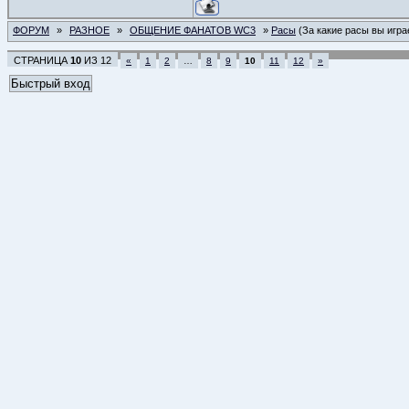
ФОРУМ
»
РАЗНОЕ
»
ОБЩЕНИЕ ФАНАТОВ WC3
»
Расы
(За какие расы вы игра
СТРАНИЦА
10
ИЗ
12
«
1
2
…
8
9
10
11
12
»