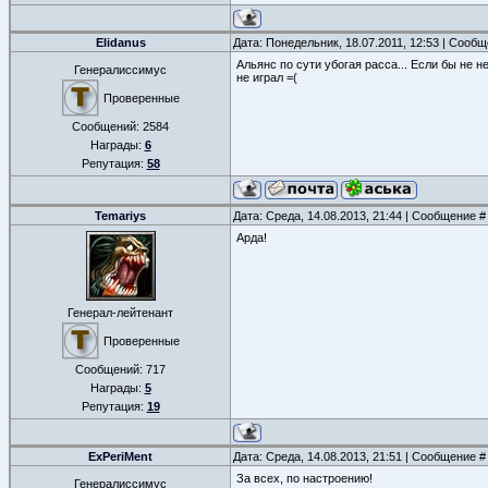
Elidanus
Дата: Понедельник, 18.07.2011, 12:53 | Сооб
Альянс по сути убогая расса... Если бы не 
Генералиссимус
не играл =(
Проверенные
Сообщений:
2584
Награды:
6
Репутация:
58
Temariys
Дата: Среда, 14.08.2013, 21:44 | Сообщение 
Арда!
Генерал-лейтенант
Проверенные
Сообщений:
717
Награды:
5
Репутация:
19
ExPeriMent
Дата: Среда, 14.08.2013, 21:51 | Сообщение 
За всех, по настроению!
Генералиссимус