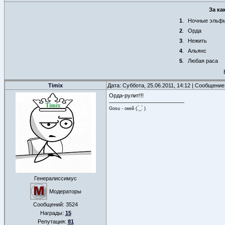
За ка
1
.
Ночные эльф
2
.
Орда
3
.
Нежить
4
.
Альянс
5
.
Любая раса
Timix
Дата: Суббота, 25.06.2011, 14:12 | Сообщени
Орда-рулит!!!
Gosu - окей (.́_.̀ )
Генералиссимус
Модераторы
Сообщений:
3524
Награды:
15
Репутация:
81