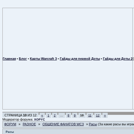
Главная
•
Блог
•
Карты Warcraft 3
•
Гайды для первой Доты
•
Гайды для Доты 2
СТРАНИЦА
10
ИЗ
12
«
1
2
…
8
9
10
11
12
»
Модератор форума:
XOPYC
ФОРУМ
»
РАЗНОЕ
»
ОБЩЕНИЕ ФАНАТОВ WC3
»
Расы
(За какие расы вы игра
Расы