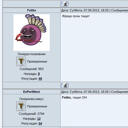
Feliks
Дата: Суббота, 07.09.2013, 18:25 | Сообщени
Жрица луны тащит
Генерал-полковник
Проверенные
Сообщений:
963
Награды:
8
Репутация:
49
ExPeriMent
Дата: Суббота, 07.09.2013, 18:26 | Сообщени
Feliks
, тащит DH
Генералиссимус
Проверенные
Сообщений:
2794
Награды:
12
Репутация:
54