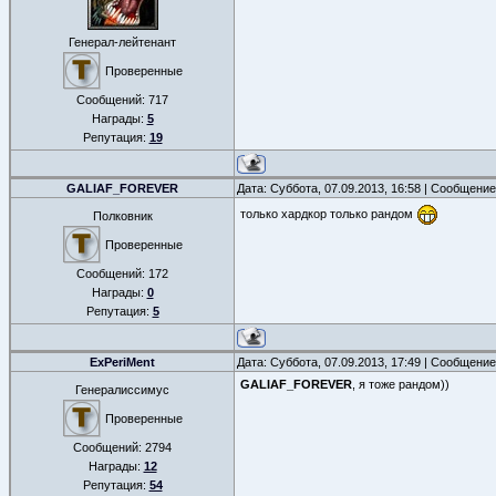
Генерал-лейтенант
Проверенные
Сообщений:
717
Награды:
5
Репутация:
19
GALIAF_FOREVER
Дата: Суббота, 07.09.2013, 16:58 | Сообщени
только хардкор только рандом
Полковник
Проверенные
Сообщений:
172
Награды:
0
Репутация:
5
ExPeriMent
Дата: Суббота, 07.09.2013, 17:49 | Сообщени
GALIAF_FOREVER
, я тоже рандом))
Генералиссимус
Проверенные
Сообщений:
2794
Награды:
12
Репутация:
54