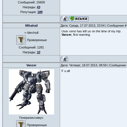
Сообщений:
15609
Награды:
43
Репутация:
189
Mihahail
Дата: Среда, 17.07.2013, 23:04 | Сообщение 
User xeno has left us on the time of my trip.
> /dev/null
Vanzer
, first warning.
Проверенные
Сообщений:
1281
Награды:
10
Vanzer
Дата: Четверг, 18.07.2013, 08:59 | Сообщение
F u all
Генералиссимус
Проверенные