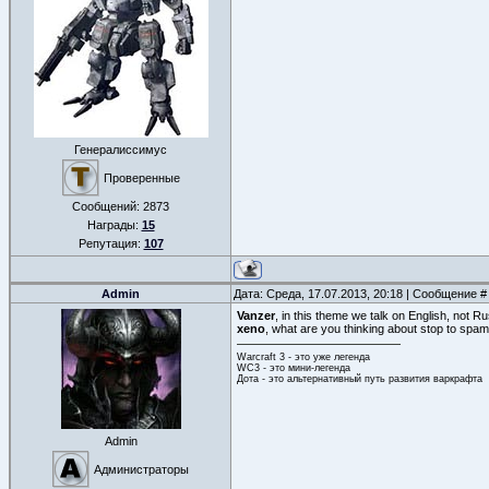
Генералиссимус
Проверенные
Сообщений:
2873
Награды:
15
Репутация:
107
Admin
Дата: Среда, 17.07.2013, 20:18 | Сообщение 
Vanzer
, in this theme we talk on English, not
xeno
, what are you thinking about stop to spam
Warcraft 3 - это уже легенда
WC3 - это мини-легенда
Дота - это альтернативный путь развития варкрафта
Admin
Администраторы