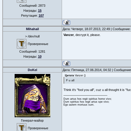
Сообщений:
2873
Награды:
15
Репутация:
107
Mihahail
Дата: Четверг, 18.07.2013, 22:49 | Сообщение
Vanzer
, decrypt it, please.
> /dev/null
Проверенные
Сообщений:
1281
Награды:
10
DoKel
Дата: Пятница, 27.06.2014, 04:32 | Сообщени
Цитата
Vanzer
(
)
F u all
Think it's "fool you all", cuz u all thought it is "fu
Dum artus hos regit spiritus home vivo;
Dum spiritus hos regit artus spe vivo;
Ego autem mortuus sum.
Генерал-майор
Проверенные