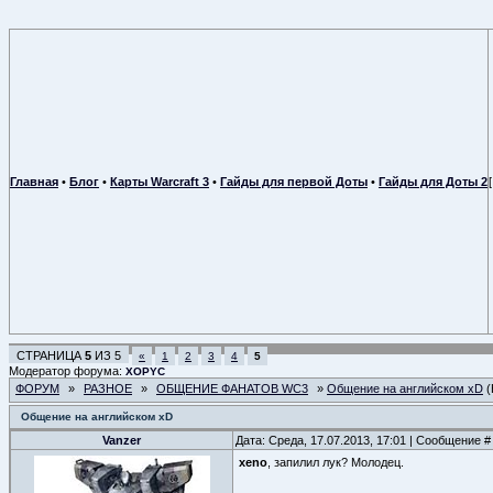
Главная
•
Блог
•
Карты Warcraft 3
•
Гайды для первой Доты
•
Гайды для Доты 2
СТРАНИЦА
5
ИЗ
5
«
1
2
3
4
5
Модератор форума:
XOPYC
ФОРУМ
»
РАЗНОЕ
»
ОБЩЕНИЕ ФАНАТОВ WC3
»
Общение на английском xD
(
Общение на английском xD
Vanzer
Дата: Среда, 17.07.2013, 17:01 | Сообщение 
xeno
, запилил лук? Молодец.