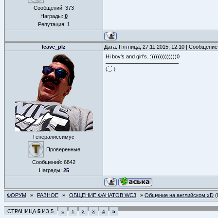
Сообщений:
373
Награды:
0
Репутация:
1
leave_plz
Дата: Пятница, 27.11.2015, 12:10 | Сообщени
Hi boy's and girl's. :)))))))))))))0
(.́_.̀ )
Генералиссимус
Проверенные
Сообщений:
6842
Награды:
25
ФОРУМ
»
РАЗНОЕ
»
ОБЩЕНИЕ ФАНАТОВ WC3
»
Общение на английском xD
(
СТРАНИЦА
5
ИЗ
5
«
1
2
3
4
5