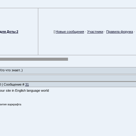
для Доты 2
[
Новые сообщения
·
Участники
·
Правила форума
·
Кто что знает..)
00 | Сообщение #
31
our site in English language world
звития варкрафта