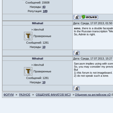
Сообщений:
15608
Награды:
43
Репутация:
189
Mihahail
Дата: Среда, 17.07.2013, 01:5
xeno
, there is a double facepal
> /dev/null
In the Russian transcription "Me
So, Admin is right.
Проверенные
Сообщений:
1281
Награды:
10
Mihahail
Дата: Среда, 17.07.2013, 15:2
Sarcasm implies using with som
> /dev/null
So, you may consider my previ
But
Проверенные
1) this forum is not imageboard.
2) do not speak such a tone.
Сообщений:
1281
Награды:
10
ФОРУМ
»
РАЗНОЕ
»
ОБЩЕНИЕ ФАНАТОВ WC3
»
Общение на английском xD
(
СТРАНИЦА
4
ИЗ
5
«
1
2
3
4
5
»