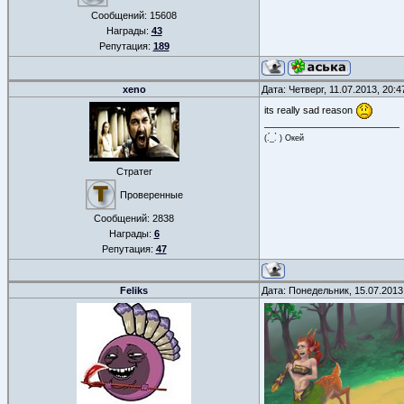
Сообщений:
15608
Награды:
43
Репутация:
189
xeno
Дата: Четверг, 11.07.2013, 20:
its really sad reason
(.́_.̀ ) Окей
Стратег
Проверенные
Сообщений:
2838
Награды:
6
Репутация:
47
Feliks
Дата: Понедельник, 15.07.2013