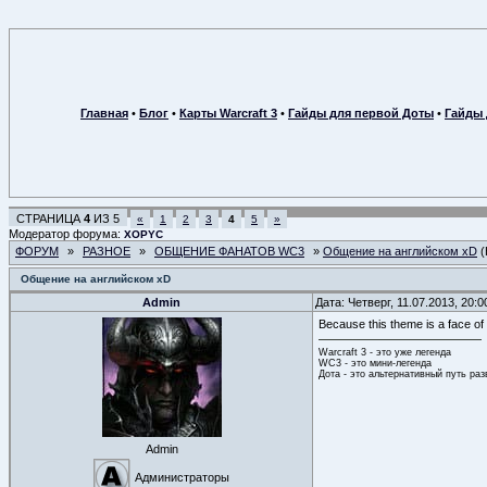
Главная
•
Блог
•
Карты Warcraft 3
•
Гайды для первой Доты
•
Гайды 
СТРАНИЦА
4
ИЗ
5
«
1
2
3
4
5
»
Модератор форума:
XOPYC
ФОРУМ
»
РАЗНОЕ
»
ОБЩЕНИЕ ФАНАТОВ WC3
»
Общение на английском xD
(
Общение на английском xD
Admin
Дата: Четверг, 11.07.2013, 20:
Because this theme is a face of 
Warcraft 3 - это уже легенда
WC3 - это мини-легенда
Дота - это альтернативный путь ра
Admin
Администраторы