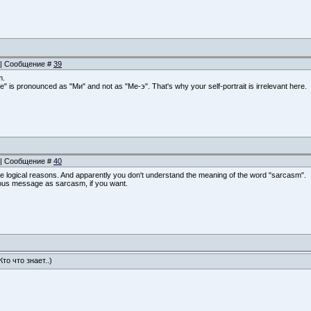
0 | Сообщение #
39
m.
e" is pronounced as "Ми" and not as "Ме-э". That's why your self-portrait is irrelevant here.
7 | Сообщение #
40
e logical reasons. And apparently you don't understand the meaning of the word "sarcasm".
ous message as sarcasm, if you want.
Кто что знает..)