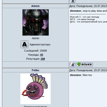
Admin
Дата: Понедельник, 15.07.2013
diestator
, stop to play dota and
Warcraft 3 - это уже легенда
WC3 - это мини-легенда
Дота - это альтернативный путь ра
Admin
Администраторы
Сообщений:
15608
Награды:
43
Репутация:
189
Feliks
Дата: Понедельник, 15.07.2013
diestator
, Mee too
Генерал-полковник