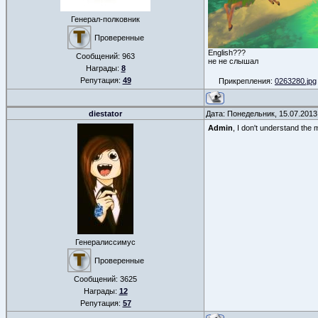
Генерал-полковник
Проверенные
English???
Сообщений:
963
не не слышал
Награды:
8
Репутация:
49
Прикрепления:
0263280.jpg
diestator
Дата: Понедельник, 15.07.2013
Admin
, I don't understand the
Генералиссимус
Проверенные
Сообщений:
3625
Награды:
12
Репутация:
57