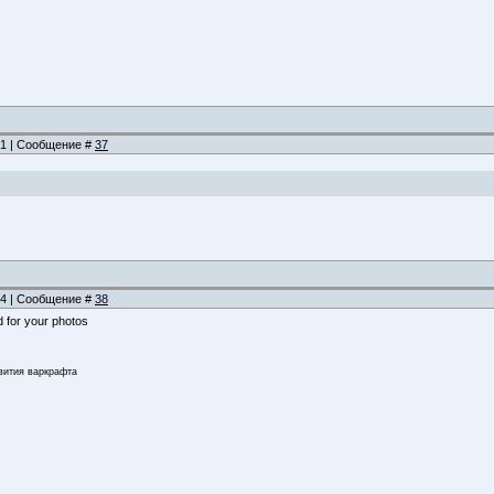
:51 | Сообщение #
37
:34 | Сообщение #
38
d for your photos
звития варкрафта