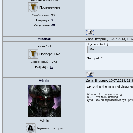
Проверенные
Сообщений:
963
Награды:
8
Репутация:
49
Mihahail
Дата: Вторник, 16.07.2013, 16
Цитата
(
Sovka
)
> /dev/null
Mee
Проверенные
*facepalm*
Сообщений:
1281
Награды:
10
Admin
Дата: Вторник, 16.07.2013, 21
xeno
, this theme is not designe
Warcraft 3 - это уже легенда
WC3 - это мини-легенда
Дота - это альтернативный путь ра
Admin
Администраторы