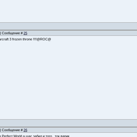
8 | Сообщение #
25
rcraft 3 frozen throne !!!!@ROC@
1 | Сообщение #
26
Perfect World а щас забил и того...ток варик