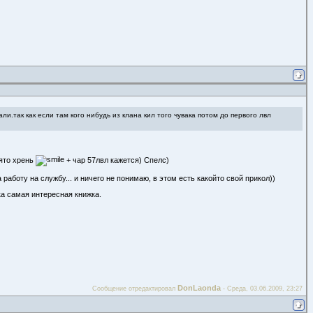
ли.так как если там кого нибудь из клана кил того чувака потом до первого лвл
аято хрень
+ чар 57лвл кажется) Спелс)
а работу на службу... и ничего не понимаю, в этом есть какойто свой прикол))
ика самая интересная книжка.
DonLaonda
Сообщение отредактировал
-
Среда, 03.06.2009, 23:27