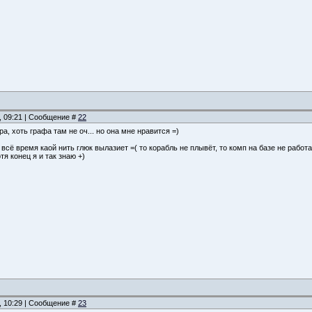
, 09:21 | Сообщение #
22
а, хоть графа там не оч... но она мне нравится =)
 всё время каой нить глюк вылазиет =( то корабль не плывёт, то комп на базе не работа
тя конец я и так знаю +)
, 10:29 | Сообщение #
23