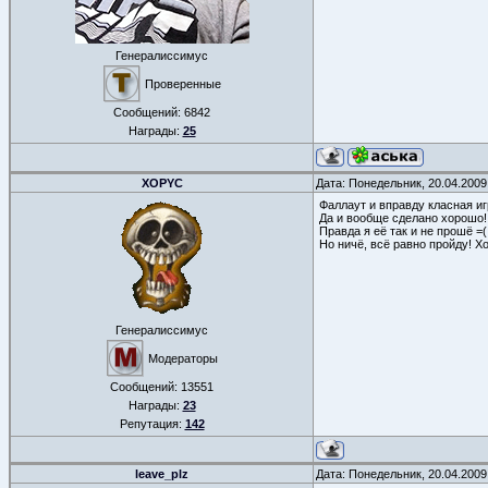
Генералиссимус
Проверенные
Сообщений:
6842
Награды:
25
XOPYC
Дата: Понедельник, 20.04.2009
Фаллаут и вправду класная игр
Да и вообще сделано хорошо!
Правда я её так и не прошё =(
Но ничё, всё равно пройду! Хо
Генералиссимус
Модераторы
Сообщений:
13551
Награды:
23
Репутация:
142
leave_plz
Дата: Понедельник, 20.04.2009