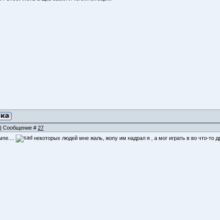
3 | Сообщение #
27
мпе....
некоторых людей мне жаль, жопу им надрал я , а мог играть в во что-то др