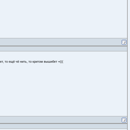
ет, то ещё чё нить, то критом вышибет =(((