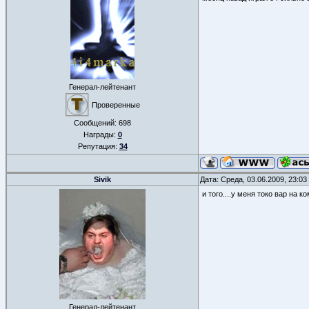
Генерал-лейтенант
Проверенные
Сообщений:
698
Награды:
0
Репутация:
34
Sivik
Дата: Среда, 03.06.2009, 23:0
и того....у меня токо вар на ко
Генерал-лейтенант