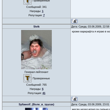
Проверенные
Сообщений:
341
Награды:
1
Репутация:
7
Sivik
Дата: Среда, 03.06.2009, 22:5
кроме варкрафта я играю в wa
Генерал-лейтенант
Проверенные
Сообщений:
765
Награды:
5
Репутация:
41
Syllawolf_(Волк_в_трусах)
Дата: Среда, 03.06.2009, 23:0
месяц назад играл оч сильно в 