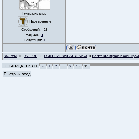
Генерал-майор
Проверенные
Сообщений:
432
Награды:
1
Репутация:
0
ФОРУМ
»
РАЗНОЕ
»
ОБЩЕНИЕ ФАНАТОВ WC3
»
Во что кто играет в сети кро
СТРАНИЦА
11
ИЗ
11
«
1
2
…
9
10
11