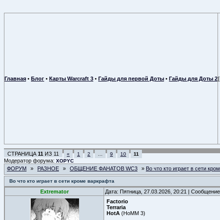
Главная
•
Блог
•
Карты Warcraft 3
•
Гайды для первой Доты
•
Гайды для Доты 2
СТРАНИЦА
11
ИЗ
11
«
1
2
…
9
10
11
Модератор форума:
XOPYC
ФОРУМ
»
РАЗНОЕ
»
ОБЩЕНИЕ ФАНАТОВ WC3
»
Во что кто играет в сети кро
Во что кто играет в сети кроме варкрафта
Extremator
Дата: Пятница, 27.03.2026, 20:21 | Сообщени
Factorio
Terraria
HotA
(HoMM 3)