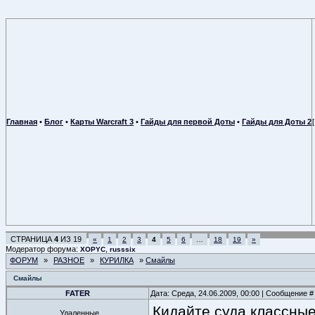
Главная
•
Блог
•
Карты Warcraft 3
•
Гайды для первой Доты
•
Гайды для Доты 2
СТРАНИЦА
4
ИЗ
19
«
1
2
3
4
5
6
…
18
19
»
Модератор форума:
,
XOPYC
russsix
ФОРУМ
»
РАЗНОЕ
»
КУРИЛКА
»
Смайлы
Смайлы
FATER
Дата: Среда, 24.06.2009, 00:00 | Сообщение 
Кидайте суда классные
Удаленные