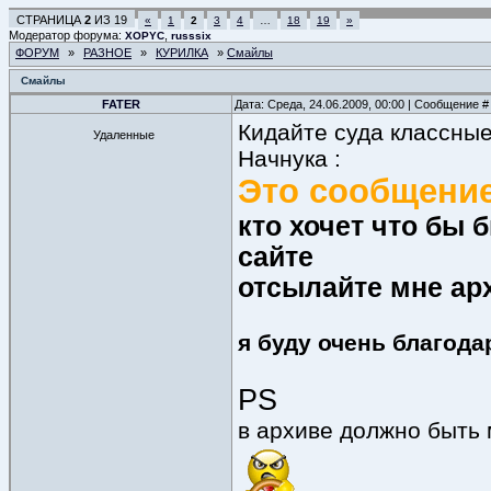
СТРАНИЦА
2
ИЗ
19
«
1
2
3
4
…
18
19
»
Модератор форума:
,
XOPYC
russsix
ФОРУМ
»
РАЗНОЕ
»
КУРИЛКА
»
Смайлы
Смайлы
FATER
Дата: Среда, 24.06.2009, 00:00 | Сообщение 
Кидайте суда классные
Удаленные
Начнука :
Это сообщение
кто хочет что бы
сайте
отсылайте мне а
я буду очень благода
PS
в архиве должно быть