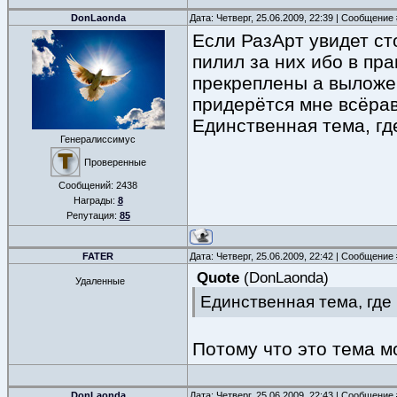
DonLaonda
Дата: Четверг, 25.06.2009, 22:39 | Сообщение
Если РазАрт увидет ст
пилил за них ибо в пр
прекреплены а выложе
придерётся мне всёра
Единственная тема, гд
Генералиссимус
Проверенные
Сообщений:
2438
Награды:
8
Репутация:
85
FATER
Дата: Четверг, 25.06.2009, 22:42 | Сообщение
Quote
(
DonLaonda
)
Удаленные
Единственная тема, где 
Потому что это тема м
DonLaonda
Дата: Четверг, 25.06.2009, 22:43 | Сообщение