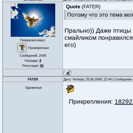
Quote
(
FATER
)
Потому что это тема моя
Прально)) Даже птицы в
смайликом понравился)
Генералиссимус
его)
Проверенные
Сообщений:
2438
Награды:
8
Репутация:
85
FATER
Дата: Четверг, 25.06.2009, 22:44 | Сообщение
Удаленные
Прикрепления:
182921