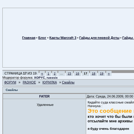
Главная
•
Блог
•
Карты Warcraft 3
•
Гайды для первой Доты
•
Гайды 
СТРАНИЦА
17
ИЗ
19
«
1
2
…
15
16
17
18
19
»
Модератор форума:
,
XOPYC
russsix
ФОРУМ
»
РАЗНОЕ
»
КУРИЛКА
»
Смайлы
Смайлы
FATER
Дата: Среда, 24.06.2009, 00:0
Кидайте суда классные смайлы
Удаленные
Начнука :
Это сообщение 
кто хочет что бы были
отсылайте мне архивы
я буду очень благодарен