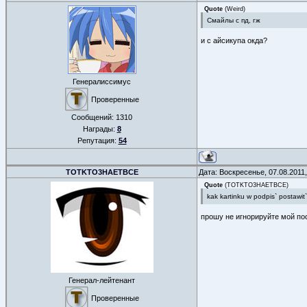
Quote
(
Weird
)
Смайлы с пд, гж
и с айсикупа окда?
Генералиссимус
Проверенные
Сообщений:
1310
Награды:
8
Репутация:
54
TOTKTO3HAETBCE
Дата: Воскресенье, 07.08.2011
Quote
(
TOTKTO3HAETBCE
)
kak kartinku w podpis` postawit
прошу не игнорируйте мой пост
Генерал-лейтенант
Проверенные