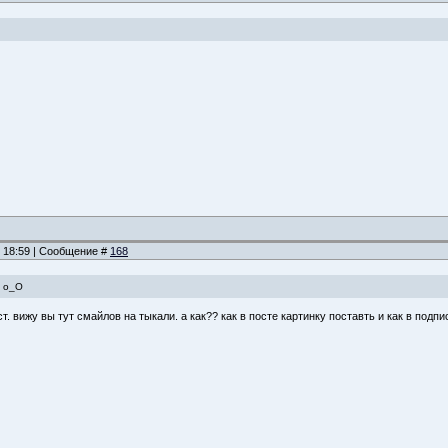
, 18:59 | Сообщение #
168
` o_O
. вижу вы тут смайлов на тыкали. а как?? как в посте картинку поставть и как в подпи