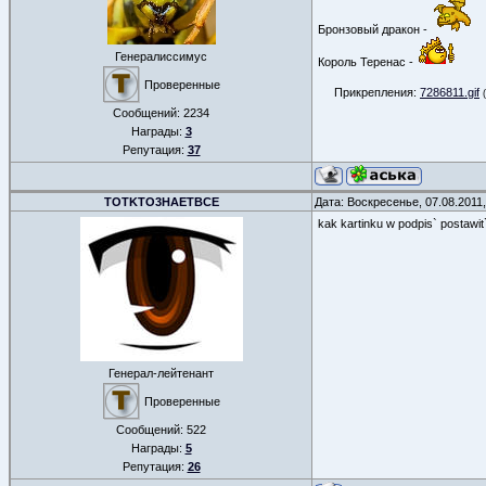
Бронзовый дракон -
Генералиссимус
Король Теренас -
Проверенные
Прикрепления:
7286811.gif
Сообщений:
2234
Награды:
3
Репутация:
37
TOTKTO3HAETBCE
Дата: Воскресенье, 07.08.2011
kak kartinku w podpis` postawi
Генерал-лейтенант
Проверенные
Сообщений:
522
Награды:
5
Репутация:
26