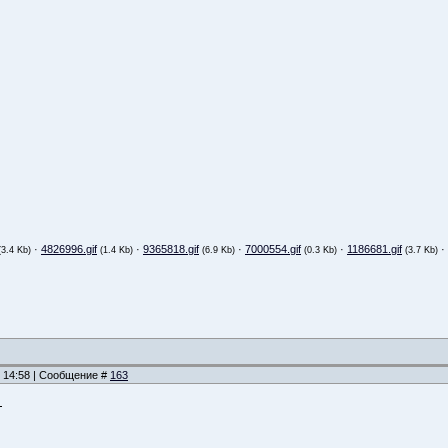
·
4826996.gif
·
9365818.gif
·
7000554.gif
·
1186681.gif
·
(3.4 Kb)
(1.4 Kb)
(6.9 Kb)
(0.3 Kb)
(3.7 Kb)
, 14:58 | Сообщение #
163