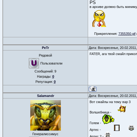
PS
в архиве должно быть миним
Прикрепления:
7355350.gif
PeTr
Дата: Воскресенье, 20.02.2011
FATER, ага твой смайл прико
Рядовой
Пользователи
Сообщений:
9
Награды:
0
Репутация:
0
Salamandr
Дата: Воскресенье, 20.02.2011
Вот смайлы на тему вар 3
Волшебница -
Голем -
Артес -
Генералиссимус
Артес 2 -