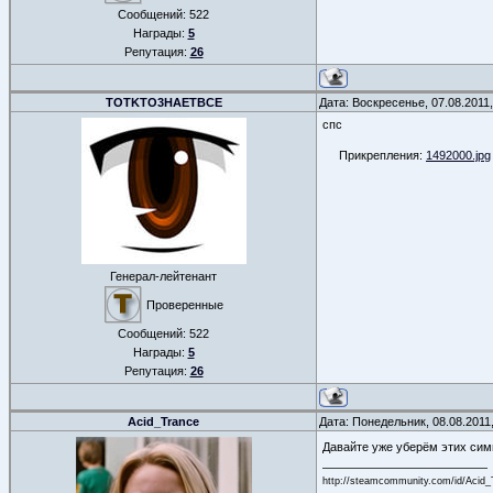
Сообщений:
522
Награды:
5
Репутация:
26
TOTKTO3HAETBCE
Дата: Воскресенье, 07.08.2011
спс
Прикрепления:
1492000.jpg
Генерал-лейтенант
Проверенные
Сообщений:
522
Награды:
5
Репутация:
26
Acid_Trance
Дата: Понедельник, 08.08.2011
Давайте уже уберём этих сим
http://steamcommunity.com/id/Acid_