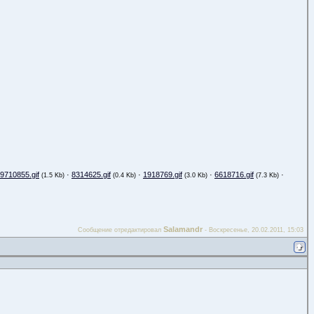
9710855.gif
·
8314625.gif
·
1918769.gif
·
6618716.gif
·
(1.5 Kb)
(0.4 Kb)
(3.0 Kb)
(7.3 Kb)
Salamandr
Сообщение отредактировал
-
Воскресенье, 20.02.2011, 15:03