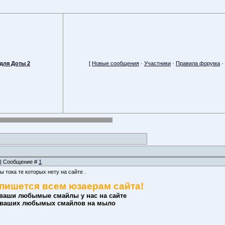
для Доты 2
[
Новые сообщения
·
Участники
·
Правила форума
·
0 | Сообщение #
1
 тока те которых нету на сайте .
пишется всем юзаерам сайта!
 ваши любымые смайлы у нас на сайте
 ваших любымых смайлов на мыло