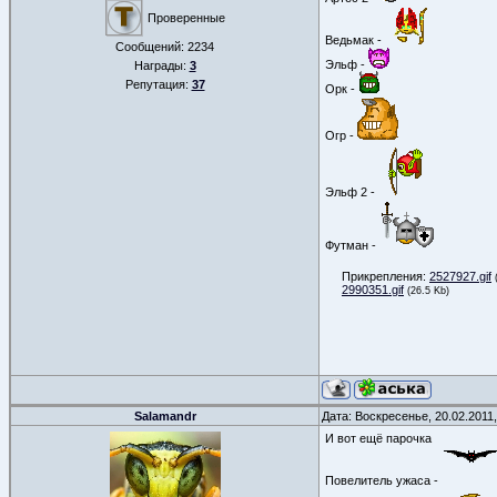
Проверенные
Ведьмак -
Сообщений:
2234
Эльф -
Награды:
3
Репутация:
37
Орк -
Огр -
Эльф 2 -
Футман -
Прикрепления:
2527927.gif
2990351.gif
(26.5 Kb)
Salamandr
Дата: Воскресенье, 20.02.2011
И вот ещё парочка
Повелитель ужаса -