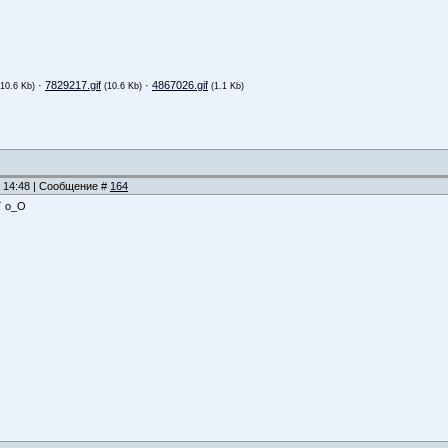
·
7829217.gif
·
4867026.gif
(10.6 Kb)
(10.6 Kb)
(1.1 Kb)
, 14:48 | Сообщение #
164
t` o_O