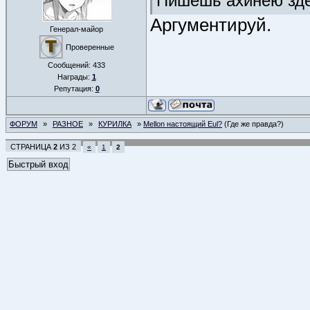
Пишешь ахинею зде
Аргументируй.
Генерал-майор
Проверенные
Сообщений:
433
Награды:
1
Репутация:
0
ФОРУМ
»
РАЗНОЕ
»
КУРИЛКА
»
Mellon настоящий Eul?
(Где же правда?)
СТРАНИЦА
2
ИЗ
2
«
1
2