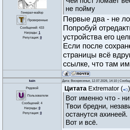
Чей пост ломает ве
не пойму
Генерал-майор
Первые два - не л
Проверенные
Попробуй отредакти
Сообщений:
433
Награды:
1
устройства его це
Репутация:
0
Если после сохран
страницы всё вдруг
ссылке, что там им
kain
Дата: Воскресенье, 12.07.2026, 14:10 | Сооб
Цитата
Extremator
(
)
Рядовой
Пользователи
Вот именно что - н
Сообщений:
4
Твои бредни, незав
Награды:
0
останутся ахинеей.
Репутация:
0
Вот и всё.