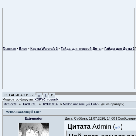
Главная
•
Блог
•
Карты Warcraft 3
•
Гайды для первой Доты
•
Гайды для Доты 2
СТРАНИЦА
2
ИЗ
2
«
1
2
Модератор форума:
,
XOPYC
russsix
ФОРУМ
»
РАЗНОЕ
»
КУРИЛКА
»
Mellon настоящий Eul?
(Где же правда?)
Mellon настоящий Eul?
Extremator
Дата: Суббота, 11.07.2026, 14:00 | Сообщени
Цитата
Admin
(
)