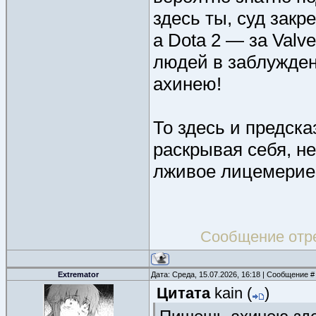
здесь ты, суд закр
а Dota 2 — за Valv
людей в заблужден
ахинею!
То здесь и предск
раскрывая себя, не
лживое лицемерие
Сообщение отр
Extremator
Дата: Среда, 15.07.2026, 16:18 | Сообщение 
Цитата
kain
(
)