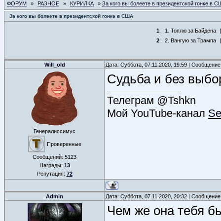
ФОРУМ
»
РАЗНОЕ
»
КУРИЛКА
»
За кого вы болеете в президентской гонке в 
За кого вы болеете в президентской гонке в США
1
.
1. Топлю за Байдена
2
.
2. Вангую за Трампа
Will_old
Дата: Суббота, 07.11.2020, 19:59 | Сообщени
Судьба и без выбо
Телеграм @Tshkn
Мой YouTube-канал
Se
Генералиссимус
Проверенные
Сообщений:
5123
Награды:
13
Репутация:
72
Admin
Дата: Суббота, 07.11.2020, 20:32 | Сообщени
Чем же она тебя б