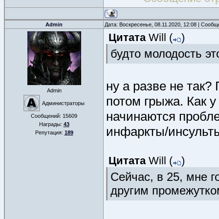
Admin
Дата: Воскресенье, 08.11.2020, 12:08 | Сооб
Цитата
Will
(
)
будто молодость эт
ну а разве не так?
Admin
потом грыжа. Как у
Администраторы
начинаются пробле
Сообщений:
15609
Награды:
43
инфаркты/инсульт
Репутация:
189
Цитата
Will
(
)
Сейчас, в 25, мне 
другим промежутко