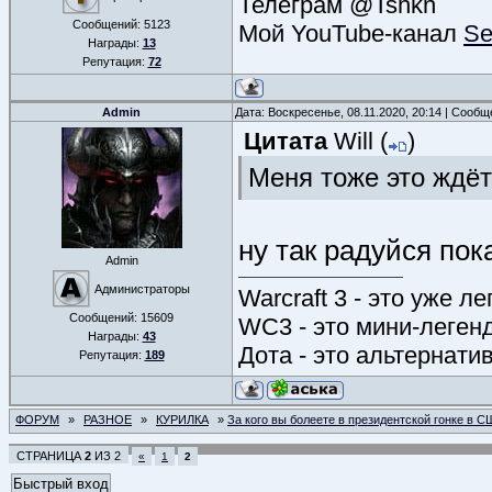
Телеграм @Tshkn
Сообщений:
5123
Мой YouTube-канал
Se
Награды:
13
Репутация:
72
Admin
Дата: Воскресенье, 08.11.2020, 20:14 | Сооб
Цитата
Will
(
)
Меня тоже это ждёт
ну так радуйся пок
Admin
Администраторы
Warcraft 3 - это уже л
Сообщений:
15609
WC3 - это мини-леген
Награды:
43
Дота - это альтернати
Репутация:
189
ФОРУМ
»
РАЗНОЕ
»
КУРИЛКА
»
За кого вы болеете в президентской гонке в 
СТРАНИЦА
2
ИЗ
2
«
1
2