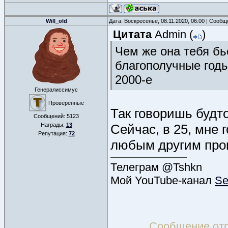
Will_old
Дата: Воскресенье, 08.11.2020, 06:00 | Сооб
Цитата
Admin
(
)
Чем же она тебя бь
благополучные годы
2000-е
Генералиссимус
Проверенные
Так говоришь будто
Сообщений:
5123
Награды:
13
Сейчас, в 25, мне 
Репутация:
72
любым другим про
Телеграм @Tshkn
Мой YouTube-канал
Se
Сообщение от