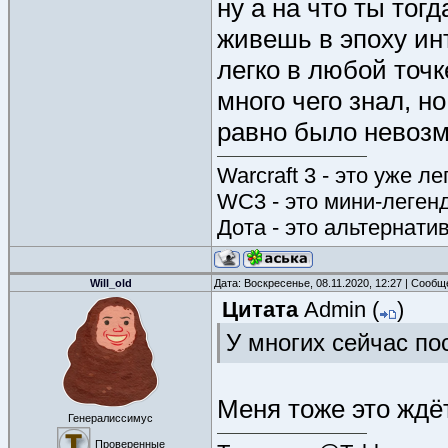
ну а на что ты тог
живешь в эпоху ин
легко в любой точк
много чего знал, н
равно было невоз
Warcraft 3 - это уже л
WC3 - это мини-леген
Дота - это альтернати
Will_old
Дата: Воскресенье, 08.11.2020, 12:27 | Сооб
Цитата
Admin
(
)
У многих сейчас п
Меня тоже это жд
Генералиссимус
Проверенные