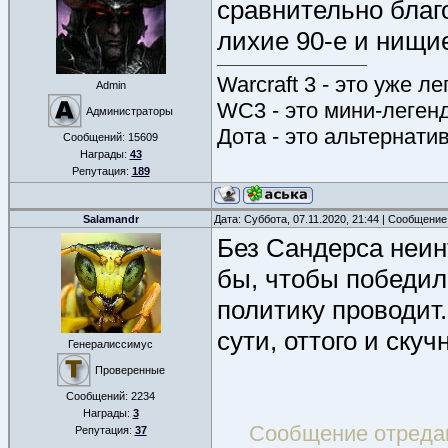
сравнительно благ
лихие 90-е и нищи
Warcraft 3 - это уже л
Admin
WC3 - это мини-леген
Администраторы
Дота - это альтернати
Сообщений:
15609
Награды:
43
Репутация:
189
Salamandr
Дата: Суббота, 07.11.2020, 21:44 | Сообщени
Без Сандерса неин
бы, чтобы победил
политику проводит
сути, оттого и скуч
Генералиссимус
Проверенные
Сообщений:
2234
Награды:
3
Сообщение отреда
Репутация:
37