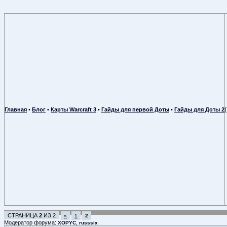
Главная
•
Блог
•
Карты Warcraft 3
•
Гайды для первой Доты
•
Гайды для Доты 2
СТРАНИЦА
2
ИЗ
2
«
1
2
Модератор форума:
,
XOPYC
russsix