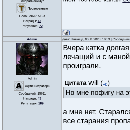
Генералиссимус
Проверенные
Сообщений:
5123
Награды:
13
Репутация:
72
Admin
Дата: Пятница, 06.11.2020, 10:39 | Сообщени
Вчера катка долгая
лечащий и с маной.
проиграли.
Admin
Цитата
Will
(
)
Администраторы
Но мне пофигу на э
Сообщений:
15611
Награды:
43
Репутация:
189
а мне нет. Старалс
все старания проп