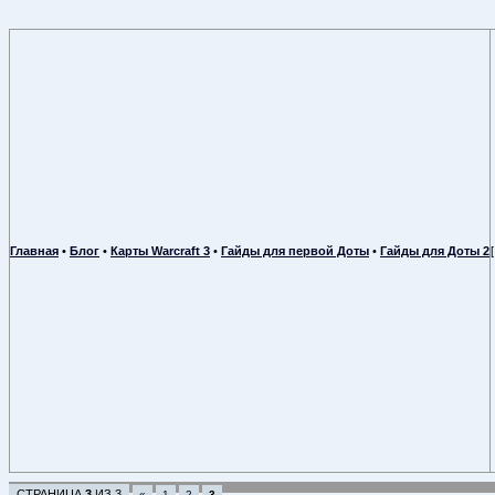
Главная
•
Блог
•
Карты Warcraft 3
•
Гайды для первой Доты
•
Гайды для Доты 2
СТРАНИЦА
3
ИЗ
3
«
1
2
3