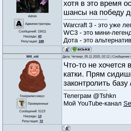
хотя в это время о
шансы на победу д
Admin
Warcraft 3 - это уже л
Администраторы
WC3 - это мини-леген
Сообщений:
15611
Награды:
43
Дота - это альтернати
Репутация:
189
Will_old
Дата: Четверг, 05.11.2020, 02:12 | Сообщение
Что-то не хочется
катки. Прям сидиш
законтролить базу /
Телеграм @Tshkn
Генералиссимус
Мой YouTube-канал
Se
Проверенные
Сообщений:
5123
Награды:
13
Репутация:
72