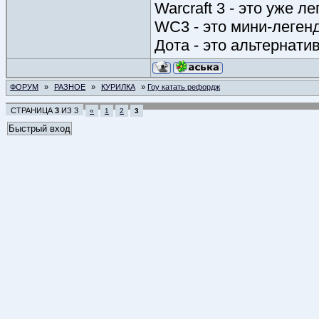
Warcraft 3 - это уже л
WC3 - это мини-леген
Дота - это альтернати
ФОРУМ
»
РАЗНОЕ
»
КУРИЛКА
»
Гоу катать рефордж
СТРАНИЦА
3
ИЗ
3
«
1
2
3