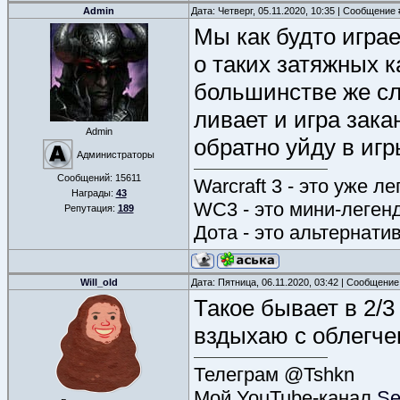
Admin
Дата: Четверг, 05.11.2020, 10:35 | Сообщение
Мы как будто игра
о таких затяжных к
большинстве же сл
ливает и игра зака
Admin
обратно уйду в игр
Администраторы
Сообщений:
15611
Warcraft 3 - это уже л
Награды:
43
WC3 - это мини-леген
Репутация:
189
Дота - это альтернати
Will_old
Дата: Пятница, 06.11.2020, 03:42 | Сообщени
Такое бывает в 2/3
вздыхаю с облегч
Телеграм @Tshkn
Мой YouTube-канал
Se