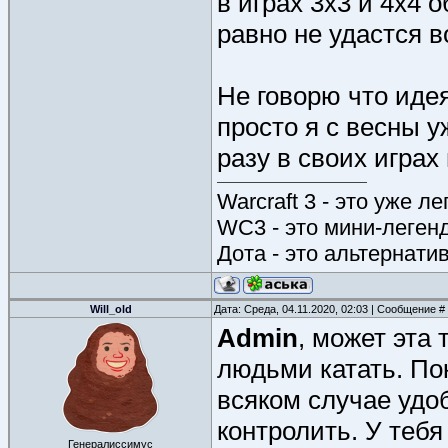
в играх 3х3 и 4х4 
равно не удастся в
Не говорю что иде
просто я с весны у
разу в своих играх
Warcraft 3 - это уже л
WC3 - это мини-леген
Дота - это альтернати
Will_old
Дата: Среда, 04.11.2020, 02:03 | Сообщение #
Admin
, может эта 
людьми катать. Пок
всяком случае удоб
контролить. У тебя
Генералиссимус