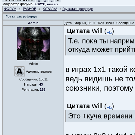
Модератор форума:
,
XOPYC
russsix
ФОРУМ
»
РАЗНОЕ
»
КУРИЛКА
»
Гоу катать рефордж
Гоу катать рефордж
Admin
Дата: Вторник, 03.11.2020, 19:00 | Сообщение
Цитата
Will
(
)
Т.е. пока ты наприм
откуда может прийти
Admin
в играх 1х1 такой 
Администраторы
ведь видишь не тол
Сообщений:
15611
Награды:
43
союзники, поэтому
Репутация:
189
Цитата
Will
(
)
Это +куча времени 