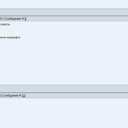
:40 | Сообщение #
9
стность
звития варкрафта
5 | Сообщение #
10