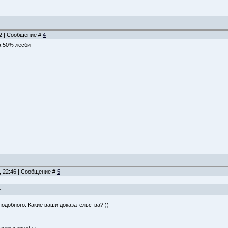
02 | Сообщение #
4
а 50% лесби
, 22:46 | Сообщение #
5
и
одобного. Какие ваши доказательства? ))
звития варкрафта