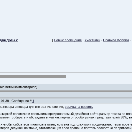
для Доты 2
[
Новые сообщения
·
Участники
·
Правила форума
·
ние ветки комментариев)
, 01:39 | Сообщение #
1
 разговора и повода для его возникновения,
ссылка на новость
 жаркой полемике и превысили предполагаемый дизайном сайта размер текста во вл
зволит собирать и обсуждать в ней как перлы от особо умных представителей SJW, т
мя чтобы собраться и написать ответ, но меня подтолкнуло к продолжению темы прочт
имеров-девушек на твиче, отстаивающих своё право не прятать полностью от зрителей