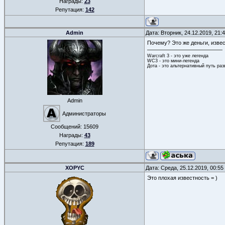
Награды:
23
Репутация:
142
Admin
Дата: Вторник, 24.12.2019, 21
Почему? Это же деньги, изве
Warcraft 3 - это уже легенда
WC3 - это мини-легенда
Дота - это альтернативный путь ра
Admin
Администраторы
Сообщений:
15609
Награды:
43
Репутация:
189
XOPYC
Дата: Среда, 25.12.2019, 00:5
Это плохая известность = )