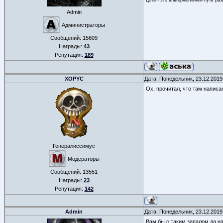
Admin
Администраторы
Сообщений:
15609
Награды:
43
Репутация:
189
XOPYC
Дата: Понедельник, 23.12.2019
Ох, прочитал, что там написа
Генералиссимус
Модераторы
Сообщений:
13551
Награды:
23
Репутация:
142
Admin
Дата: Понедельник, 23.12.2019
Вам бы с таким запалом да н