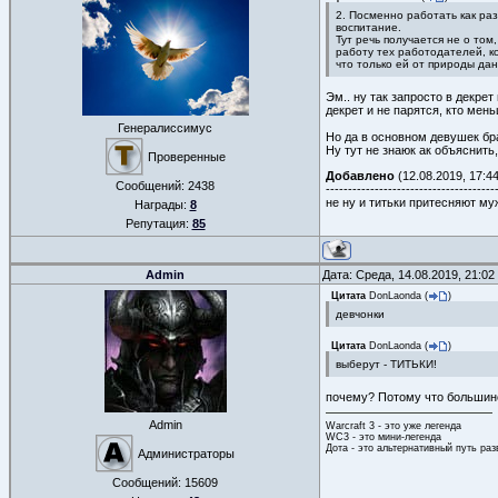
2. Посменно работать как раз
воспитание.
Тут речь получается не о то
работу тех работодателей, к
что только ей от природы да
Эм.. ну так запросто в декре
декрет и не парятся, кто мень
Генералиссимус
Но да в основном девушек брат
Ну тут не знаюк ак объяснить,
Проверенные
Добавлено
(12.08.2019, 17:44
Сообщений:
2438
--------------------------------------
не ну и титьки притесняют му
Награды:
8
Репутация:
85
Admin
Дата: Среда, 14.08.2019, 21:0
Цитата
DonLaonda
(
)
девчонки
Цитата
DonLaonda
(
)
выберут - ТИТЬКИ!
почему? Потому что большинс
Admin
Warcraft 3 - это уже легенда
WC3 - это мини-легенда
Дота - это альтернативный путь ра
Администраторы
Сообщений:
15609