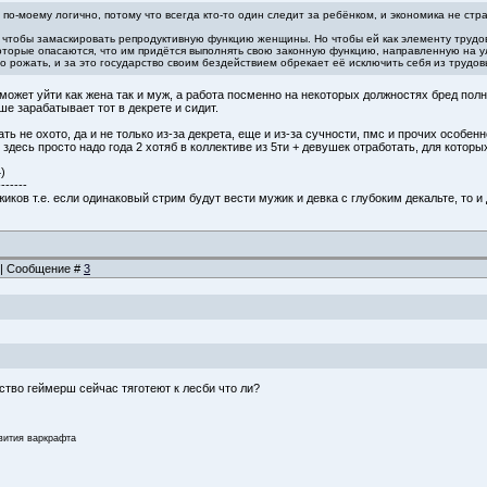
 по-моему логично, потому что всегда кто-то один следит за ребёнком, и экономика не ст
м, чтобы замаскировать репродуктивную функцию женщины. Но чтобы ей как элементу трудо
оторые опасаются, что им придётся выполнять свою законную функцию, направленную на у
но рожать, и за это государство своим бездействием обрекает её исключить себя из трудо
т может уйти как жена так и муж, а работа посменно на некоторых должностях бред пол
ше зарабатывает тот в декрете и сидит.
ь не охото, да и не только из-за декрета, еще и из-за сучности, пмс и прочих особен
 здесь просто надо года 2 хотяб в коллективе из 5ти + девушек отработать, для которы
)
-------
жиков т.е. если одинаковый стрим будут вести мужик и девка с глубоким декальте, то 
2 | Сообщение #
3
тво геймерш сейчас тяготеют к лесби что ли?
звития варкрафта