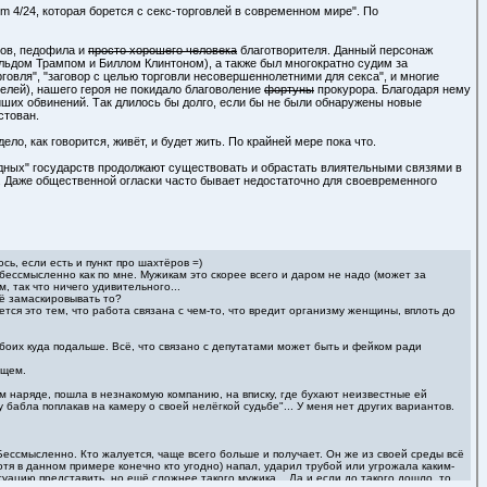
m 4/24, которая борется с секс-торговлей в современном мире". По
ков, педофила и
просто хорошего человека
благотворителя. Данный персонаж
льдом Трампом и Биллом Клинтоном), а также был многократно судим за
говля", "заговор с целью торговли несовершеннолетними для секса", и многие
телей), нашего героя не покидало благоволение
фортуны
прокурора. Благодаря нему
ших обвинений. Так длилось бы долго, если бы не были обнаружены новые
стован.
о, как говорится, живёт, и будет жить. По крайней мере пока что.
бодных" государств продолжают существовать и обрастать влиятельными связями в
. Даже общественной огласки часто бывает недостаточно для своевременного
сь, если есть и пункт про шахтёров =)
 бессмысленно как по мне. Мужикам это скорее всего и даром не надо (может за
 так что ничего удивительного...
ё замаскировывать то?
ется это тем, что работа связана с чем-то, что вредит организму женщины, вплоть до
 обоих куда подальше. Всё, что связано с депутатами может быть и фейком ради
бщем.
м наряде, пошла в незнакомую компанию, на вписку, где бухают неизвестные ей
у бабла поплакав на камеру о своей нелёгкой судьбе"... У меня нет других вариантов.
Бессмысленно. Кто жалуется, чаще всего больше и получает. Он же из своей среды всё
хотя в данном примере конечно кто угодно) напал, ударил трубой или угрожала каким-
туацию представить, но ещё сложнее такого мужика... Да и если до такого дошло, то