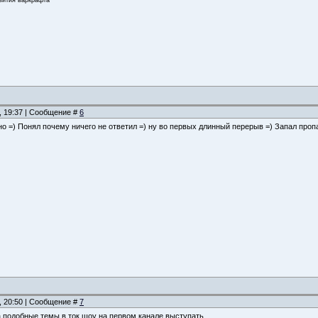
, 19:37 | Сообщение #
6
но =) Понял почему ничего не ответил =) ну во первых длинный перерыв =) Запал пропал
, 20:50 | Сообщение #
7
а подобные темы в ток шоу на первом канале выступать