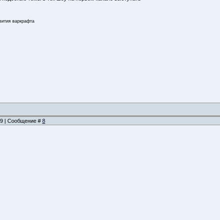
звития варкрафта
:19 | Сообщение #
8