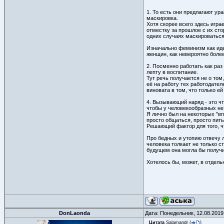
ему никакие фемки уже не пом
1. То есть они предлагают ур
Ну как я и говорил, всегда б
маскировка.
мышами, но суть в том, что д
колония сдохла.
Хотя скорее всего здесь игр
В общем к чему ты про тяжест
отместку за прошлое с их сто
одних случаях маскироваться 
"Поэтому тут я, в свою очере
они выигрывают. И издатели н
Изначально феминизм как иде
эти "прогибы под фемок" ещ
женщин, как невероятно боле
2. Посменно работать как раз
лепту в воспитание.
Тут речь получается не о то
её на работу тех работодате
виновата в том, что только е
4. Вызывающий наряд - это чт
чтобы у человекообразных не 
Я лично был на некоторых "вп
просто общаться, просто пить
Решающий фактор для того, ч
Про бедных и утопию отвечу л
человека толкает не только с
будущем она могла бы получи
Хотелось бы, может, в отдельн
DonLaonda
Дата: Понедельник, 12.08.2019
Цитата
Salamandr
(
)