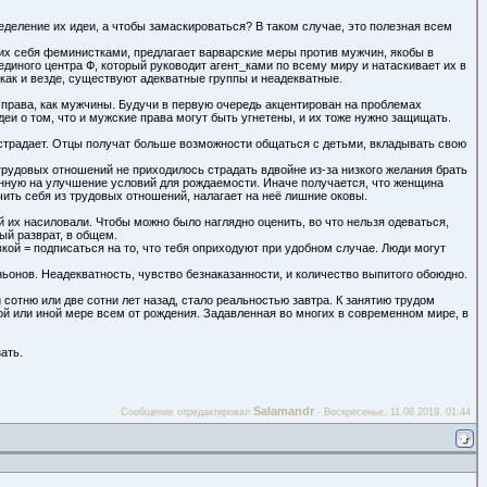
еделение их идеи, а чтобы замаскироваться? В таком случае, это полезная всем
чно, но чаще всего они ведут к утопии =) Не помню как назывался эксперимент над
 они перестали размножаться, потом стали какими-то аморфными, ну и в итоге вся
щих себя феминистками, предлагает варварские меры против мужчин, якобы в
единого центра Ф, который руководит агент_ками по всему миру и натаскивает их в
как и везде, существуют адекватные группы и неадекватные.
 них в суд. Поддержка меньшинств очень сильна в западных странах, потому эти суды
ло. А медиа пространство сейчас наиболее сильно капает людям на мозг. Так что все
 права, как мужчины. Будучи в первую очередь акцентирован на проблемах
и о том, что и мужские права могут быть угнетены, и их тоже нужно защищать.
не страдает. Отцы получат больше возможности общаться с детьми, вкладывать свою
трудовых отношений не приходилось страдать вдвойне из-за низкого желания брать
енную на улучшение условий для рождаемости. Иначе получается, что женщина
ючить себя из трудовых отношений, налагает на неё лишние оковы.
й их насиловали. Чтобы можно было наглядно оценить, во что нельзя одеваться,
ый разврат, в общем.
вкой = подписаться на то, что тебя оприходуют при удобном случае. Люди могут
ьонов. Неадекватность, чувство безнаказанности, и количество выпитого обоюдно.
 сотню или две сотни лет назад, стало реальностью завтра. К занятию трудом
той или иной мере всем от рождения. Задавленная во многих в современном мире, в
ать.
Salamandr
Сообщение отредактировал
-
Воскресенье, 11.08.2019, 01:44