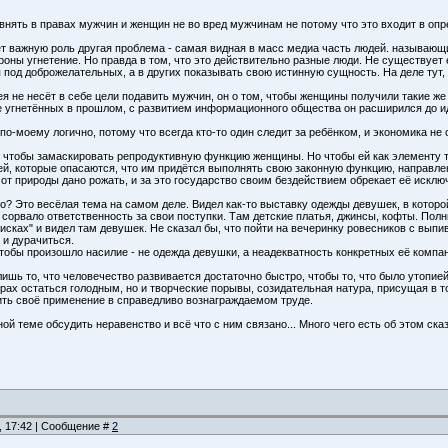
огут, тут слишком печальная ситуация.
авнять в правах мужчин и женщин не во вред мужчинам не потому что это входит в опр
удут бедные, богатые и средняки. И ничего ты с этим не сделаешь. Нет, есть варианты коне
ля группы (довольно большой) сделали идеальные условия жизни. Так через какое-то время
ает важную роль другая проблема - самая видная в масс медиа часть людей. называю
ь жизни бедных я хз.
роны угнетение. Но правда в том, что это действительно разные люди. Не существует 
под доброжелательных, а в других показывать свою истинную сущность. На деле тут, 
дь, даюсь диву, как компании ради денег идут на любые уступки публике." - Они подают на
е хотят отваливать кучи бабла этим отбитым. Поэтому я и говорю, что вреда от них не ма
я не несёт в себе цели подавить мужчин, он о том, чтобы женщины получили такие же
ё сильнее бьют по нормальным людям.
е угнетённых в прошлом, с развитием информационного общества он расширился до иде
 по-моему логично, потому что всегда кто-то один следит за ребёнком, и экономика 
м, чтобы замаскировать репродуктивную функцию женщины. Но чтобы ей как элементу 
лей, которые опасаются, что им придётся выполнять свою законную функцию, направл
й от природы дано рожать, и за это государство своим бездействием обрекает её искл
о? Это весёлая тема на самом деле. Видел как-то выставку одежды девушек, в которо
сорвало ответственность за свои поступки. Там детские платья, джинсы, кофты. Полн
исках" и видел там девушек. Не сказал бы, что пойти на вечеринку ровесников с выпи
 и дурачиться.
тобы произошло насилие - не одежда девушки, а неадекватность конкретных её компан
ишь то, что человечество развивается достаточно быстро, чтобы то, что было утопией
трах остаться голодным, но и творческие порывы, созидательная натура, присущая в 
ть своё применение в справедливо вознаграждаемом труде.
ой теме обсудить неравенство и всё что с ним связано... Много чего есть об этом сказ
, 17:42 | Сообщение #
2