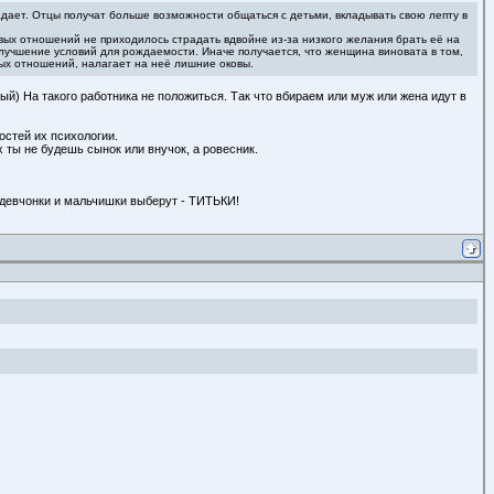
радает. Отцы получат больше возможности общаться с детьми, вкладывать свою лепту в
вых отношений не приходилось страдать вдвойне из-за низкого желания брать её на
лучшение условий для рождаемости. Иначе получается, что женщина виновата в том,
вых отношений, налагает на неё лишние оковы.
ный) На такого работника не положиться. Так что вбираем или муж или жена идут в
ностей их психологии.
х ты не будешь сынок или внучок, а ровесник.
и девчонки и мальчишки выберут - ТИТЬКИ!