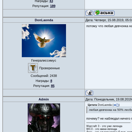
Награды:
43
Репутация:
189
DonLaonda
Дата: Четверг, 15.08.2019, 05:
потому что любая девчонка н
Генералиссимус
Проверенные
Сообщений:
2438
Награды:
8
Репутация:
85
Admin
Дата: Понедельник, 19.08.2019
Цитата
DonLaonda
(
)
любая девчонка на 50% лесб
почему? не наблюдал ничего п
Warcraft 3 - это уже легенда
WC3 - это мини-легенда
Дота - это альтернативный путь ра