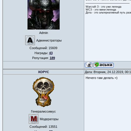
Warcraft 3 - это уже легенда
WC3 - это мини-легенда
Дота - это альтернативный путь ра
Admin
Администраторы
Сообщений:
15609
Награды:
43
Репутация:
189
XOPYC
Дата: Вторник, 24.12.2019, 00
Нечего там делать =)
Генералиссимус
Модераторы
Сообщений:
13551