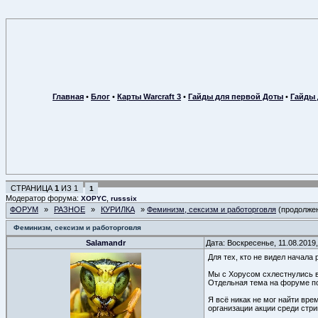
Главная
•
Блог
•
Карты Warcraft 3
•
Гайды для первой Доты
•
Гайды 
СТРАНИЦА
1
ИЗ
1
1
Модератор форума:
,
XOPYC
russsix
ФОРУМ
»
РАЗНОЕ
»
КУРИЛКА
»
Феминизм, сексизм и работорговля
(продолже
Феминизм, сексизм и работорговля
Salamandr
Дата: Воскресенье, 11.08.2019
Для тех, кто не видел начала
Мы с Xopycом схлестнулись в
Отдельная тема на форуме по
Я всё никак не мог найти вре
организации акции среди стр