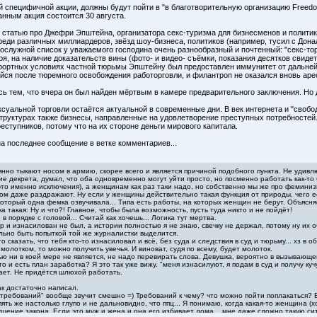
й специфичной акции, должны будут пойти в "в благотворительную организацию Freedo
нным акция состоится 30 августа.
чёл статью про Джефри Эпштейна, организатора секс-туризма для бизнесменов и полити
еди различных миллиардеров, звёзд шоу-бизнеса, политиков (например, тусил с Дона
служной список у уважаемого господина очень разнообразный и почтенный: "секс-тор
я, на наличие доказательств вины (фото- и видео- съёмки, показания десятков свиде
фортных условиях частной тюрьмы Эпштейну был предоставлен иммунитет от дальней
ся после тюремного освобождения работорговли, и филантроп не оказался вновь аре
 тем, что вчера он был найден мёртвым в камере предварительного заключения. Но дел
ксуальной торговли остаётся актуальной в современные дни. В век интернета и "сво
труктурах также бизнесы, направленные на удовлетворение преступных потребностей
ступников, потому что на их стороне деньги мирового капитала.
на последнее сообщение в ветке комментариев...
янно тыкают носом в армию, скорее всего и является причиной подобного пункта. Не удивлю
ие декрета, думал, что оба одновременно могут уйти просто, но посменно работать как-то
то именно исключения), а женщинам как раз таки надо, но собственно мы же про феминизм,
ом даже раздражают. Ну если у женщины действительно такая функция от природы, чего е
 который одна фемка озвучивала... Типа есть работы, на которых женщин не берут. Объясня
а такая: Ну и что?! Главное, чтобы была возможность, пусть туда никто и не пойдёт!
 в порядке с головой... Считай как хочешь... Логика тут мертва.
ер и изнасилован не был, а истории полностью я не знаю, свечку не держал, потому ну их
ельно быть попыткой той же журналистки выделится.
сказать, что тебя кто-то изнасиловал и всё, без суда и следствия в суд и тюрьму... хз в о
 молотком, то можно получить увечья. И виноват, судя по всему, будет молоток.
ю ни в коей мере не является, не надо перевирать слова. Девушка, вероятно в вызывающе
 и есть план заработка? Я это так уже вижу. "меня изнасилуют, я подам в суд и получу куч
тает. Не придётся шлюхой работать.
к достаточно написал.
 требований" вообще звучит смешно =) Требований к чему? что можно пойти поплакаться? 
пять же настолько глупо и не дальновидно, что ппц... Я понимаю, когда какая-то женщина (
рушение закона. Если это муж и жена и она его избивает дома... мне даже сложно такую си