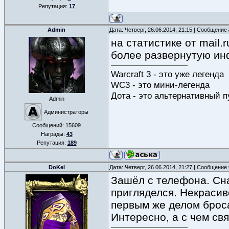
Репутация:
17
Admin
Дата: Четверг, 26.06.2014, 21:15 | Сообщение
на статистике от mail.
более развернутую ин
Warcraft 3 - это уже легенда
WC3 - это мини-легенда
Дота - это альтернативный п
Admin
Администраторы
Сообщений:
15609
Награды:
43
Репутация:
189
DoKel
Дата: Четверг, 26.06.2014, 21:27 | Сообщение
Зашёл с телефона. Сна
пригляделся. Некрасиво
первым же делом броса
Интересно, а с чем свя