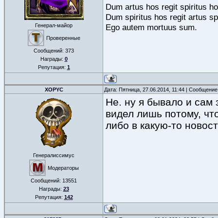
Dum artus hos regit spiritus h
Dum spiritus hos regit artus sp
Ego autem mortuus sum.
Генерал-майор
Проверенные
Сообщений:
373
Награды:
0
Репутация:
1
XOPYC
Дата: Пятница, 27.06.2014, 11:44 | Сообщени
Не. ну я бывало и сам
видел лишь потому, что
либо в какую-то новост
Генералиссимус
Модераторы
Сообщений:
13551
Награды:
23
Репутация:
142