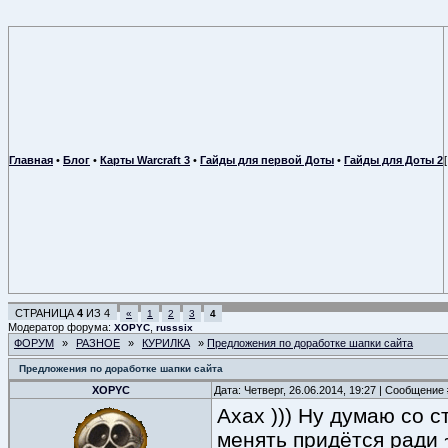
Главная
•
Блог
•
Карты Warcraft 3
•
Гайды для первой Доты
•
Гайды для Доты 2
СТРАНИЦА
4
ИЗ
4
«
1
2
3
4
Модератор форума:
,
XOPYC
russsix
ФОРУМ
»
РАЗНОЕ
»
КУРИЛКА
»
Предложения по доработке шапки сайта
Предложения по доработке шапки сайта
XOPYC
Дата: Четверг, 26.06.2014, 19:27 | Сообщение
Ахах ))) Ну думаю со с
менять придётся ради ~