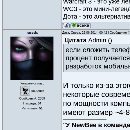
Warcraft 3 - это уже л
WC3 - это мини-леген
Дота - это альтернати
russsix
Дата: Среда, 25.06.2014, 00:42 | Сообщение 
Цитата
Admin
(
)
если сложить телеф
процент получается
разработок мобиль
И только из-за это
Генералиссимус
ko Admin
некоторые совреме
Сообщений:
2559
по мощности компь
Награды:
34
Репутация:
51
имеют размер ~4-
"У NewBee в команде 