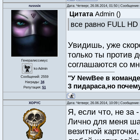
russsix
Дата: Четверг, 26.06.2014, 01:50 | Сообщение
Цитата
Admin
(
)
все равно FULL HD
Увидишь, уже скоро
только ты против д
Генералиссимус
соглашаются со мн
ko Admin
"У NewBee в команде 
Сообщений:
2559
Награды:
34
3 пидараса,но почем
Репутация:
51
XOPYC
Дата: Четверг, 26.06.2014, 10:09 | Сообщение
Я, если что, не за 
Лично для меня ша
везитной карточки,