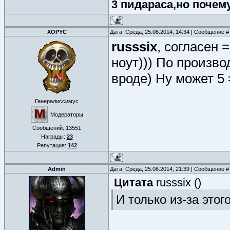
3 пидараса,но почем
XOPYC
Дата: Среда, 25.06.2014, 14:34 | Сообщение 
russsix
, согласен 
ноут))) По произво
вроде) Ну может 5 
Генералиссимус
Модераторы
Сообщений:
13551
Награды:
23
Репутация:
142
Admin
Дата: Среда, 25.06.2014, 21:39 | Сообщение 
Цитата
russsix
(
)
И только из-за это