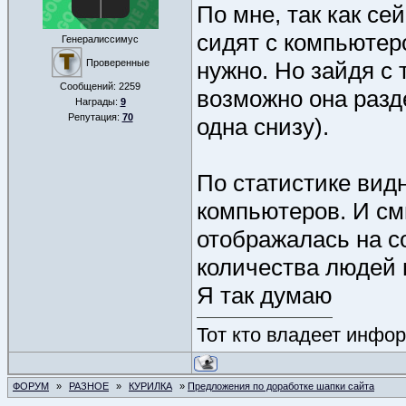
По мне, так как с
сидят с компьютеро
Генералиссимус
Проверенные
нужно. Но зайдя с 
Сообщений:
2259
возможно она разде
Награды:
9
Репутация:
70
одна снизу).
По статистике видн
компьютеров. И см
отображалась на со
количества людей 
Я так думаю
Тот кто владеет инфор
ФОРУМ
»
РАЗНОЕ
»
КУРИЛКА
»
Предложения по доработке шапки сайта