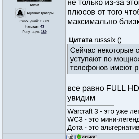
не только из-за эт
Admin
плюсов от того чт
Администраторы
максимально близк
Сообщений:
15609
Награды:
43
Репутация:
189
Цитата
russsix
(
)
Сейчас некоторые 
уступают по мощнос
телефонов имеют р
все равно FULL HD
увидим
Warcraft 3 - это уже л
WC3 - это мини-леген
Дота - это альтернати