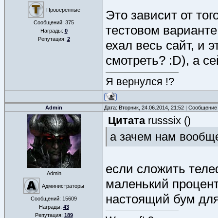
Проверенные
Это зависит от тог
Сообщений:
375
тестовом варианте
Награды:
0
Репутация:
2
ехал весь сайт, и 
смотреть? :D), а с
Я вернулся !?
Admin
Дата: Вторник, 24.06.2014, 21:52 | Сообщение
Цитата
russsix
(
)
а зачем нам вообщ
если сложить теле
Admin
маленький процент
Администраторы
настоящий бум для
Сообщений:
15609
Награды:
43
Репутация:
189