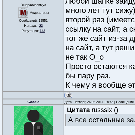
любой шапке зайду 
Генералиссимус
много лет тут сижу
Модераторы
второй раз (имеет
Сообщений:
13551
Награды:
23
ссылку на сайт, а с
Репутация:
142
тот же сайт из-за 
на сайт, а тут реши
не так О_о
Просто остаются ка
бы пару раз.
К чему я вообще э
Goodie
Дата: Четверг, 26.06.2014, 18:43 | Сообщение
Цитата
russsix
(
)
А все остальные за