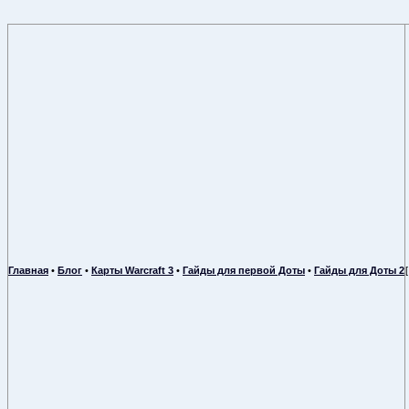
Главная
•
Блог
•
Карты Warcraft 3
•
Гайды для первой Доты
•
Гайды для Доты 2