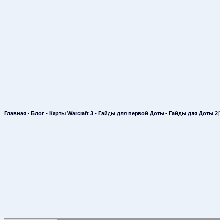
Главная
•
Блог
•
Карты Warcraft 3
•
Гайды для первой Доты
•
Гайды для Доты 2