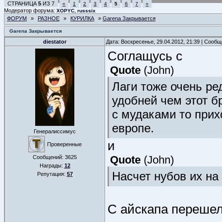
СТРАНИЦА
5
ИЗ
7
«
1
2
3
4
5
6
7
»
Модератор форума:
,
XOPYC
russsix
ФОРУМ
»
РАЗНОЕ
»
КУРИЛКА
»
Garena Закрывается
Garena Закрывается
diestator
Дата: Воскресенье, 29.04.2012, 21:39 | Сооб
Соглащусь с
Quote
(
John
)
Лаги тоже очень ре
удобней чем этот б
с мудаками то прихо
европе.
Генералиссимус
и
Проверенные
Quote
(
John
)
Сообщений:
3625
Награды:
12
Насчет нубов их на
Репутация:
57
С айскапа перешел