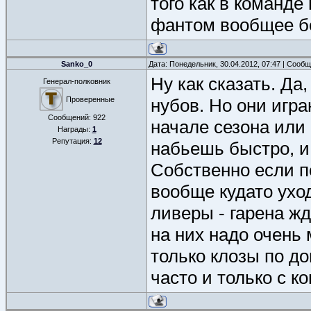
того как в команде
фантом вообщее бе
Sanko_0
Дата: Понедельник, 30.04.2012, 07:47 | Сооб
Ну как сказать. Да,
Генерал-полковник
Проверенные
нубов. Но они игра
Сообщений:
922
начале сезона или 
Награды:
1
Репутация:
12
набьешь быстро, и
Собственно если п
вообще кудато ухо
ливеры - гарена жд
на них надо очень 
только клозы по до
часто и только с к