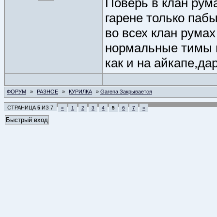
Поверь в клан рум
гарене только паб
во всех клан румах
нормальные тимы п
как и на айкапе,дар
ФОРУМ
»
РАЗНОЕ
»
КУРИЛКА
»
Garena Закрывается
СТРАНИЦА
5
ИЗ
7
«
1
2
3
4
5
6
7
»