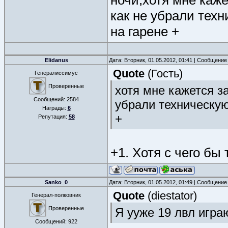
ночи,хотя мне каже
как не убрали тех
на гарене +
Elidanus
Дата: Вторник, 01.05.2012, 01:41 | Сообщение
Quote
(
Гость
)
Генералиссимус
Проверенные
хотя мне кажется з
Сообщений:
2584
убрали техническую
Награды:
6
+
Репутация:
58
+1. Хотя с чего бы
Sanko_0
Дата: Вторник, 01.05.2012, 01:49 | Сообщение
Quote
(
diestator
)
Генерал-полковник
Проверенные
Я ууже 19 лвл играю
Сообщений:
922