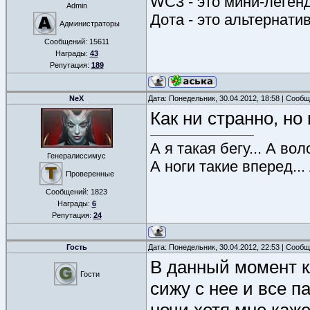
WC3 - это мини-леген
Admin
Дота - это альтернати
Администраторы
Сообщений:
15611
Награды:
43
Репутация:
189
NeX
Дата: Понедельник, 30.04.2012, 18:58 | Сооб
Как ни странно, но
А я такая бегу... А во
Генералиссимус
А ноги такие вперед...
Проверенные
Сообщений:
1823
Награды:
6
Репутация:
24
Гость
Дата: Понедельник, 30.04.2012, 22:53 | Сооб
В данный момент к
Гости
сижу с нее и все п