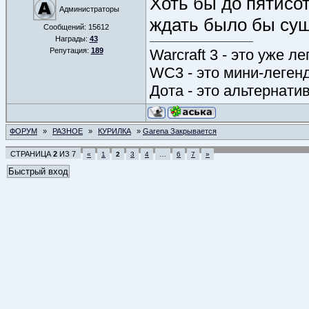
Хоть бы до пятисот
Администраторы
ждать было бы су
Сообщений:
15612
Награды:
43
Warcraft 3 - это уже л
Репутация:
189
WC3 - это мини-леген
Дота - это альтернати
ФОРУМ
»
РАЗНОЕ
»
КУРИЛКА
»
Garena Закрывается
СТРАНИЦА
2
ИЗ
7
«
1
2
3
4
…
6
7
»