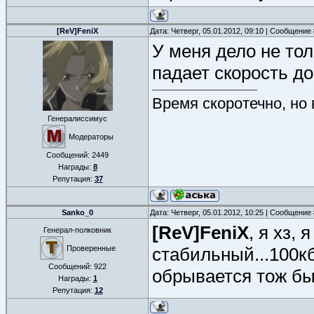
[ReV]FeniX
Дата: Четверг, 05.01.2012, 09:10 | Сообщение
У меня дело не то
падает скорость до 
Время скоротечно, но
Генералиссимус
Модераторы
Сообщений:
2449
Награды:
8
Репутация:
37
Sanko_0
Дата: Четверг, 05.01.2012, 10:25 | Сообщение
[ReV]FeniX
, я хз,
Генерал-полковник
Проверенные
стабильный...100кб
Сообщений:
922
обрывается тож быв
Награды:
1
Репутация:
12