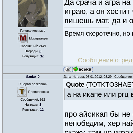
Да срача и агра на
играю, а он хостит
пишешь мат. да и о
Генералиссимус
Время скоротечно, но
Модераторы
Сообщений:
2449
Награды:
8
Репутация:
37
Сообщение отред
Sanko_0
Дата: Четверг, 05.01.2012, 03:29 | Сообщение
Quote
(
TOTKTO3HAE
Генерал-полковник
Проверенные
а на икапе или ргц 
Сообщений:
922
Награды:
1
Репутация:
12
про айсикап бы не 
непобедим, хер на
скажу, там не игра