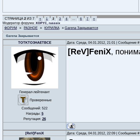
СТРАНИЦА
2
ИЗ
7
«
1
2
3
4
…
6
7
»
Модератор форума:
,
XOPYC
russsix
ФОРУМ
»
РАЗНОЕ
»
КУРИЛКА
»
Garena Закрывается
Garena Закрывается
TOTKTO3HAETBCE
Дата: Среда, 04.01.2012, 21:01 | Сообщение 
[ReV]FeniX
, поним
Генерал-лейтенант
Проверенные
Сообщений:
522
Награды:
5
Репутация:
26
[ReV]FeniX
Дата: Среда, 04.01.2012, 22:09 | Сообщение 