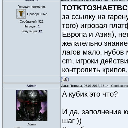
TOTKTO3HAETBC
Генерал-полковник
Проверенные
за ссылку на гарен
Сообщений:
922
того) игровая пла
Награды:
1
Репутация:
12
Европа и Азия), не
желательно знание
лагов мало, нубов 
cm, игроки действ
контролить крипов,
Admin
Дата: Пятница, 06.01.2012, 17:14 | Сообщени
А кубик это что?
И да, заполнение к
шаг ))
Admin