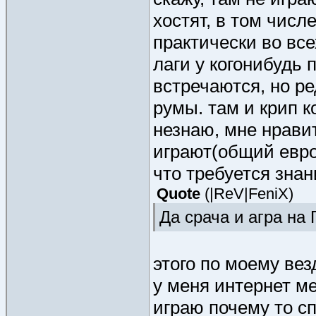
хостят, в том числ
практически во всех
лаги у когонибудь 
встречаются, но ре
румы. там и крип к
незнаю, мне нрави
играют(общий евро
что требуется знан
Quote
(
|ReV|FeniX
)
Да срача и агра на 
этого по моему вез
у меня интернет ме
играю почему то сп