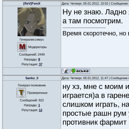
[ReV]FeniX
Дата: Четверг, 05.01.2012, 10:52 | Сообщение
Ну не знаю. Ладно 
а там посмотрим.
Время скоротечно, но
Генералиссимус
Модераторы
Сообщений:
2449
Награды:
8
Репутация:
37
Sanko_0
Дата: Четверг, 05.01.2012, 11:47 | Сообщение
ну хз, мне с моим
Генерал-полковник
Проверенные
играется)а в гарен
Сообщений:
922
слишком играть, на
Награды:
1
Репутация:
12
простые рашн рум 
противник фармит н