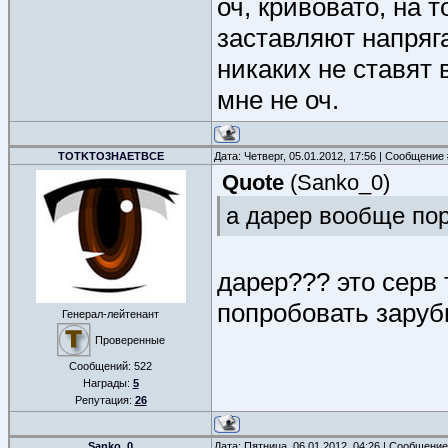
оч, кривовато, на
заставляют напряг
никаких не ставят 
мне не оч.
TOTKTO3HAETBCE
Дата: Четверг, 05.01.2012, 17:56 | Сообщение
Quote
(
Sanko_0
)
а дарер вообще по
дарер??? это серв 
попробовать заруб
Генерал-лейтенант
Проверенные
Сообщений:
522
Награды:
5
Репутация:
26
Sanko_0
Дата: Пятница, 06.01.2012, 04:26 | Сообщени