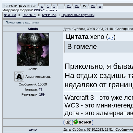
СТРАНИЦА
27
ИЗ
28
«
1
2
…
25
26
27
28
»
Модератор форума:
,
XOPYC
russsix
ФОРУМ
»
РАЗНОЕ
»
КУРИЛКА
»
Прикольные картинки
Прикольные картинки
Admin
Дата: Суббота, 30.09.2023, 21:48 | Сообщени
Цитата
xeno
(
)
В гомеле
Прикольно, я бывал
Admin
На отдых ездишь т
Администраторы
недалеко от грани
Сообщений:
15609
Награды:
43
Репутация:
189
Warcraft 3 - это уже л
WC3 - это мини-леген
Дота - это альтернати
xeno
Дата: Суббота, 07.10.2023, 12:51 | Сообщени