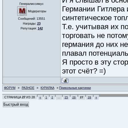
И я слышал в осно
Генералиссимус
Германии Гитлера 
Модераторы
синтетическое топл
Сообщений:
13551
Награды:
23
Т.е. учитывая их 
Репутация:
142
торговать не потом
германия до них не
плавал потенциаль
Я просто в эту сто
этот счёт? =)
ФОРУМ
»
РАЗНОЕ
»
КУРИЛКА
»
Прикольные картинки
СТРАНИЦА
27
ИЗ
28
«
1
2
…
25
26
27
28
»