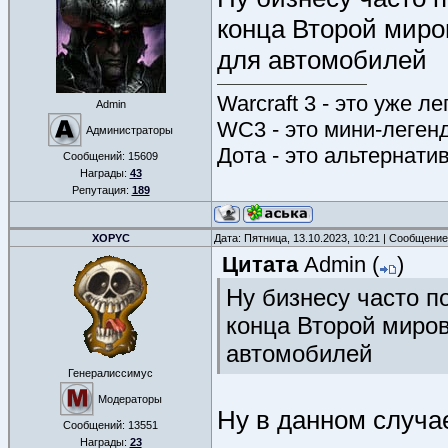
конца Второй мир
для автомобилей
Warcraft 3 - это уже л
Admin
WC3 - это мини-леген
Администраторы
Дота - это альтернати
Сообщений:
15609
Награды:
43
Репутация:
189
XOPYC
Дата: Пятница, 13.10.2023, 10:21 | Сообщени
Цитата
Admin
(
)
Ну бизнесу часто п
конца Второй миро
автомобилей
Генералиссимус
Модераторы
Ну в данном случа
Сообщений:
13551
Награды:
23