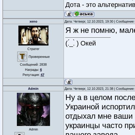
Дота - это альтернати
xeno
Дата: Четверг, 12.10.2023, 19:30 | Сообщение
Я ж не помню, мал
(.́_.̀ ) Окей
Стратег
Проверенные
Сообщений:
2838
Награды:
6
Репутация:
47
Admin
Дата: Четверг, 12.10.2023, 21:38 | Сообщение
Ну а в целом посл
Украиной испортил
отдыхал мне ваши 
украинцы часто при
Admin
вашего завода