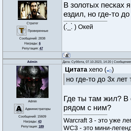
В золотых песках я
ездил, но где-то до
Стратег
(.́_.̀ ) Окей
Проверенные
Сообщений:
2838
Награды:
6
Репутация:
47
Admin
Дата: Суббота, 07.10.2023, 14:20 | Сообщени
Цитата
xeno
(
)
но где-то до 3х лет
Где ты там жил? В
Admin
рядом с ним?
Администраторы
Сообщений:
15609
Warcraft 3 - это уже л
Награды:
43
WC3 - это мини-леген
Репутация:
189