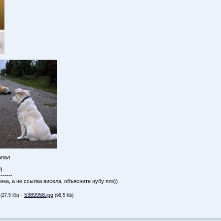
опал
)
-------
инка, а не ссылка висела, объясните нубу плз))
·
5389958.jpg
(27.5 Kb)
(98.5 Kb)