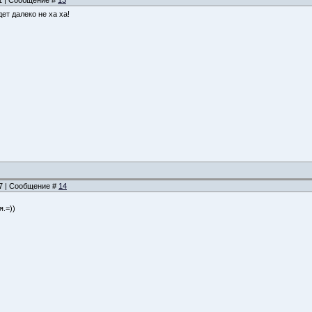
11 | Сообщение #
13
дет далеко не ха ха!
17 | Сообщение #
14
я.=))