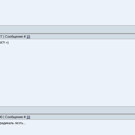
:27 | Сообщение #
15
А?! =)
:00 | Сообщение #
16
радикаль лезть...