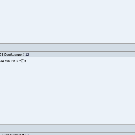
00 | Сообщение #
12
ад кем нить =))))