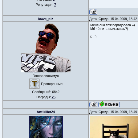
Репутация:
7
leave_plz
Дата: Среда, 15.04.2009, 18:4
Меня она тож порадовала.=)
Мб чё нить выложишь?)
(.́_.̀ )
Генералиссимус
Проверенные
Сообщений:
6842
Награды:
25
Antikiller24
Дата: Среда, 15.04.2009, 18:4