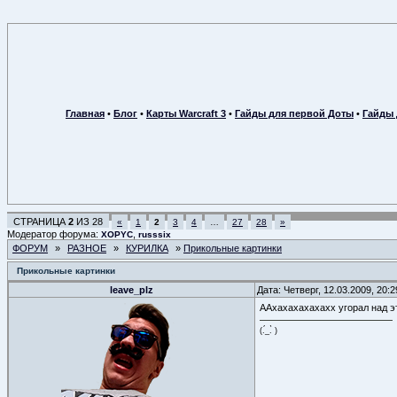
Главная
•
Блог
•
Карты Warcraft 3
•
Гайды для первой Доты
•
Гайды 
СТРАНИЦА
2
ИЗ
28
«
1
2
3
4
…
27
28
»
Модератор форума:
,
XOPYC
russsix
ФОРУМ
»
РАЗНОЕ
»
КУРИЛКА
»
Прикольные картинки
Прикольные картинки
leave_plz
Дата: Четверг, 12.03.2009, 20:
ААхахахахахахх угорал над эт
(.́_.̀ )