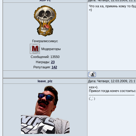
XOPYC
Дата: Четверг, 12.03.2009, 21:
Что ха ха, прикинь кому то бу
=)
Генералиссимус
Модераторы
Сообщений:
13550
Награды:
23
Репутация:
142
leave_plz
Дата: Четверг, 12.03.2009, 21:
хех=).
Прикол тогда конеч состоитьс
(.́_.̀ )