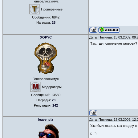
Генералиссимус
Проверенные
Сообщений:
6842
Награды:
25
XOPYC
Дата: Пятница, 13.03.2009, 09
Так, где пополнение галереи? 
Генералиссимус
Модераторы
Сообщений:
13550
Награды:
23
Репутация:
142
leave_plz
Дата: Пятница, 13.03.2009, 12
Уже был,знаешь как впадлу в 
(.́_.̀ )