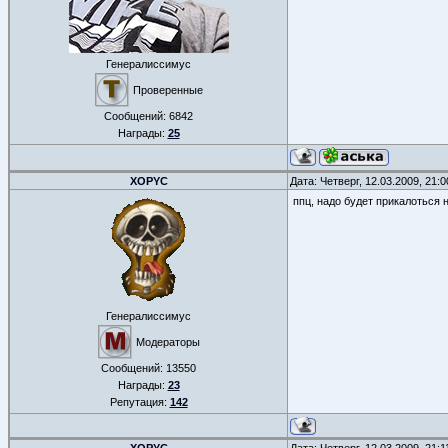
Генералиссимус
Проверенные
Сообщений:
6842
Награды:
25
XOPYC
Дата: Четверг, 12.03.2009, 21:
ппц, надо будет прикалоться н
Генералиссимус
Модераторы
Сообщений:
13550
Награды:
23
Репутация:
142