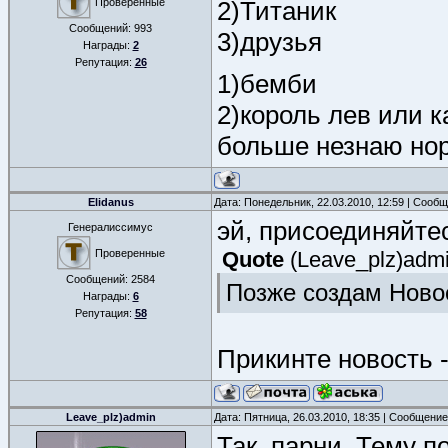
Проверенные
2)Титаник
Сообщений:
993
3)друзья
Награды:
2
Репутация:
26
1)бемби
2)король лев или к
больше незнаю но
Elidanus
Дата: Понедельник, 22.03.2010, 12:59 | Сооб
эй, присоединяйте
Генералиссимус
Проверенные
Quote
(
Leave_plz)adm
Сообщений:
2584
Позже создам Новос
Награды:
6
Репутация:
58
Прикинте новость 
Leave_plz)admin
Дата: Пятница, 26.03.2010, 18:35 | Сообщени
Так, парни. Тему п