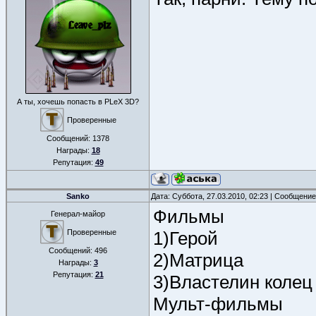
А ты, хочешь попасть в PLeX 3D?
Проверенные
Сообщений:
1378
Награды:
18
Репутация:
49
Sanko
Дата: Суббота, 27.03.2010, 02:23 | Сообщени
Фильмы
Генерал-майор
Проверенные
1)Герой
Сообщений:
496
2)Матрица
Награды:
3
Репутация:
21
3)Властелин колец
Мульт-фильмы