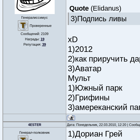
Quote
(
Elidanus
)
3)Подпись ливы
Генералиссимус
Проверенные
Сообщений:
2109
xD
Награды:
19
Репутация:
39
1)2012
2)как приручить д
3)Аватар
Мульт
1)Южный парк
2)Грифины
3)амереканский п
4ESTER
Дата: Понедельник, 22.03.2010, 12:20 | Сооб
1)Дориан Грей
Генерал-полковник