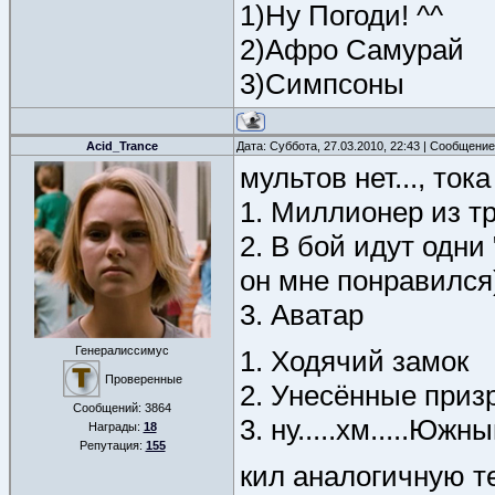
1)Ну Погоди! ^^
2)Афро Самурай
3)Симпсоны
Acid_Trance
Дата: Суббота, 27.03.2010, 22:43 | Сообщени
мультов нет..., ток
1. Миллионер из т
2. В бой идут одни
он мне понравился
3. Аватар
Генералиссимус
1. Ходячий замок
Проверенные
2. Унесённые приз
Сообщений:
3864
3. ну.....хм.....Южн
Награды:
18
Репутация:
155
кил аналогичную т