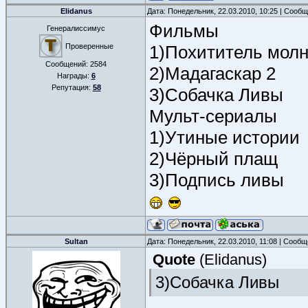
Elidanus
Дата: Понедельник, 22.03.2010, 10:25 | Сооб
Фильмы
Генералиссимус
Проверенные
1)Похититель мол
Сообщений:
2584
2)Мадагаскар 2
Награды:
6
Репутация:
58
3)Собачка Ливы
Мульт-сериалы
1)Утиные истории
2)Чёрный плащ
3)Подпись ливы
Sultan
Дата: Понедельник, 22.03.2010, 11:08 | Сооб
Quote
(
Elidanus
)
3)Собачка Ливы