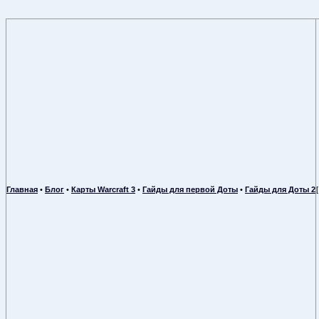
Главная
•
Блог
•
Карты Warcraft 3
•
Гайды для первой Доты
•
Гайды для Доты 2