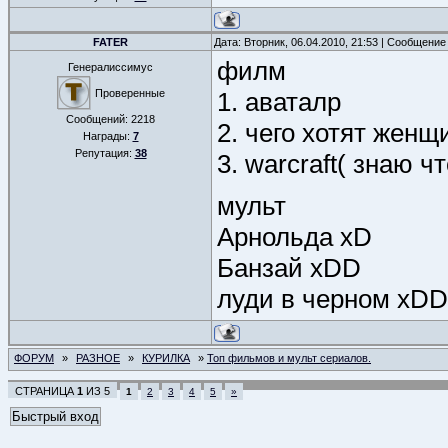
FATER
Дата: Вторник, 06.04.2010, 21:53 | Сообщение
филм
Генералиссимус
Проверенные
1. аваталр
Сообщений:
2218
2. чего хотят жен
Награды:
7
Репутация:
38
3. warcraft( знаю 
мульт
Арнольда xD
Банзай xDD
луди в черном xD
ФОРУМ
»
РАЗНОЕ
»
КУРИЛКА
»
Топ фильмов и мульт сериалов.
СТРАНИЦА
1
ИЗ
5
1
2
3
4
5
»