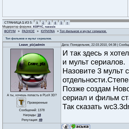
СТРАНИЦА
1
ИЗ
5
1
2
3
4
5
»
Модератор форума:
,
XOPYC
russsix
ФОРУМ
»
РАЗНОЕ
»
КУРИЛКА
»
Топ фильмов и мульт сериалов.
Топ фильмов и мульт сериалов.
Leave_plz)admin
Дата: Понедельник, 22.03.2010, 04:38 | Сооб
И так здесь я хоте
и мульт сериалов.
Назовите 3 мульт 
отдельности.Степен
Позже создам Ново
А ты, хочешь попасть в PLeX 3D?
сериал и фильм ст
Проверенные
Так сказать wc3.3d
Сообщений:
1378
Награды:
18
Репутация:
49