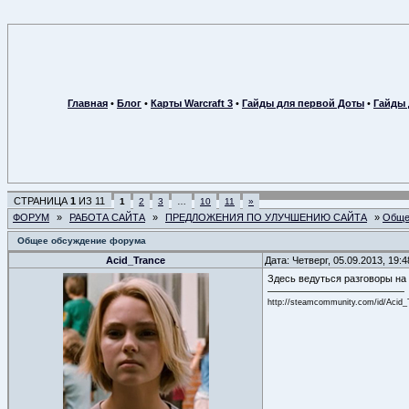
Главная
•
Блог
•
Карты Warcraft 3
•
Гайды для первой Доты
•
Гайды 
СТРАНИЦА
1
ИЗ
11
1
2
3
…
10
11
»
ФОРУМ
»
РАБОТА САЙТА
»
ПРЕДЛОЖЕНИЯ ПО УЛУЧШЕНИЮ САЙТА
»
Обще
Общее обсуждение форума
Acid_Trance
Дата: Четверг, 05.09.2013, 19:
Здесь ведуться разговоры на 
http://steamcommunity.com/id/Acid_