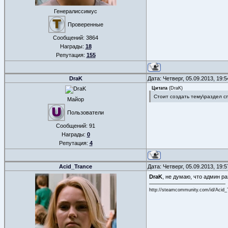
Генералиссимус
Проверенные
Сообщений:
3864
Награды:
18
Репутация:
155
DraK
Дата: Четверг, 05.09.2013, 19:
Цитата
(
DraK
)
Стоит создать тему\раздел сп
Майор
Пользователи
Сообщений:
91
Награды:
0
Репутация:
4
Acid_Trance
Дата: Четверг, 05.09.2013, 19:
DraK
, не думаю, что админ р
http://steamcommunity.com/id/Acid_