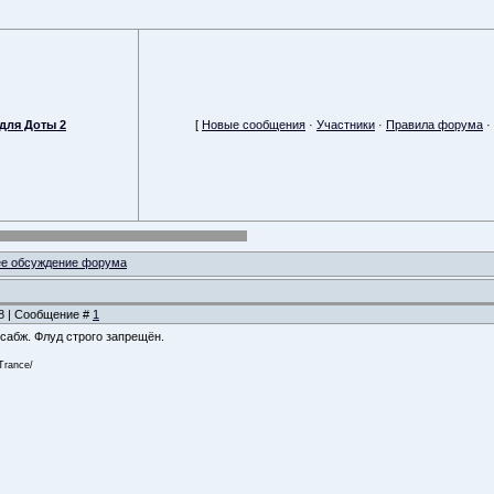
для Доты 2
[
Новые сообщения
·
Участники
·
Правила форума
·
е обсуждение форума
48 | Сообщение #
1
сабж. Флуд строго запрещён.
Trance/