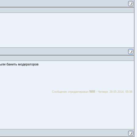
были банить модераторов
Will
Сообщение отредактировал
-
Четверг, 29.05.2014, 05:56