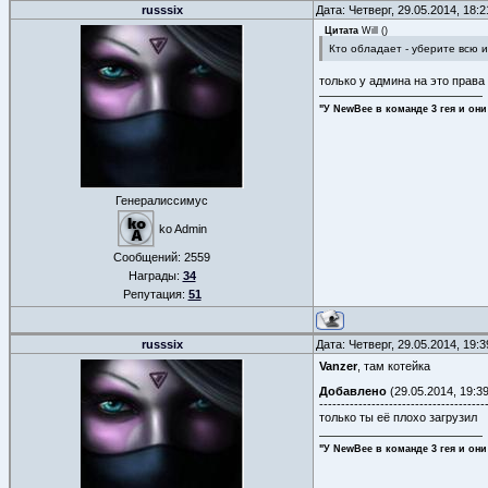
russsix
Дата: Четверг, 29.05.2014, 18:
Цитата
Will
(
)
Кто обладает - уберите всю 
только у админа на это права
"У NewBee в команде 3 гея и они
Генералиссимус
ko Admin
Сообщений:
2559
Награды:
34
Репутация:
51
russsix
Дата: Четверг, 29.05.2014, 19:
Vanzer
, там котейка
Добавлено
(29.05.2014, 19:39
--------------------------------------
только ты её плохо загрузил
"У NewBee в команде 3 гея и они