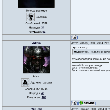
Генералиссимус
ko Admin
Сообщений:
2559
Награды:
34
Репутация:
51
Admin
Дата: Четверг, 29.05.2014, 21:
Цитата
Will
(
)
модераторы не должны были
от модераторов замечания по
Warcraft 3 - это уже легенда
WC3 - это мини-легенда
Дота - это альтернативный путь ра
Admin
Администраторы
Сообщений:
15609
Награды:
43
Репутация:
189
Will_old
Дата: Пятница, 30.05.2014, 03