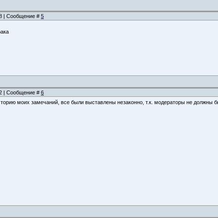
18 | Сообщение #
5
рака
52 | Сообщение #
6
историю моих замечаний, все были выставлены незаконно, т.к. модераторы не должны 