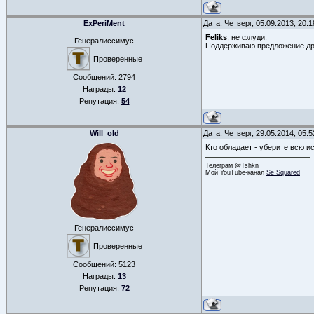
ExPeriMent
Дата: Четверг, 05.09.2013, 20:
Feliks
, не флуди.
Генералиссимус
Поддерживаю предложение д
Проверенные
Сообщений:
2794
Награды:
12
Репутация:
54
Will_old
Дата: Четверг, 29.05.2014, 05:
Кто обладает - уберите всю 
Телеграм @Tshkn
Мой YouTube-канал
Se Squared
Генералиссимус
Проверенные
Сообщений:
5123
Награды:
13
Репутация:
72