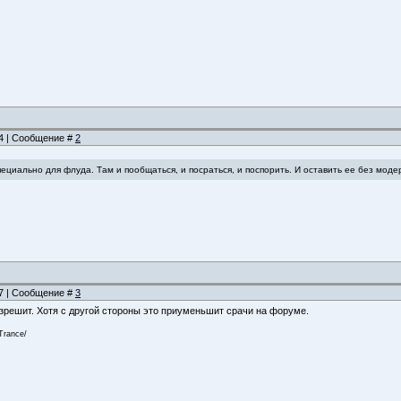
54 | Сообщение #
2
ециально для флуда. Там и пообщаться, и посраться, и поспорить. И оставить ее без моде
57 | Сообщение #
3
азрешит. Хотя с другой стороны это приуменьшит срачи на форуме.
Trance/