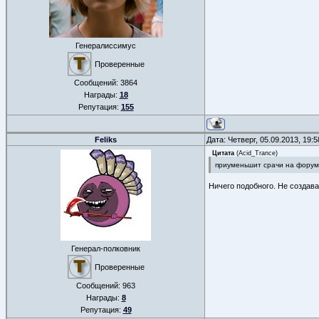
Генералиссимус
Проверенные
Сообщений:
3864
Награды:
18
Репутация:
155
Feliks
Дата: Четверг, 05.09.2013, 19:
Цитата
(
Acid_Trance
)
приуменьшит срачи на форум
Ничего подобного. Не создава
Генерал-полковник
Проверенные
Сообщений:
963
Награды:
8
Репутация:
49