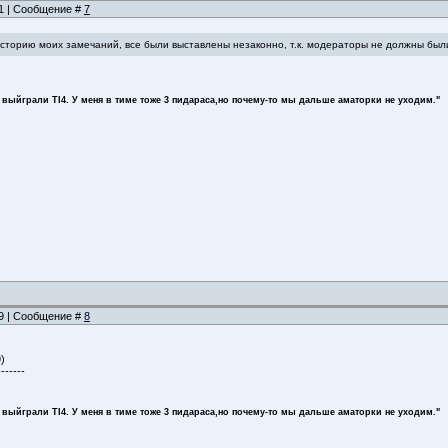
21 | Сообщение #
7
историю моих замечаний, все были выставлены незаконно, т.к. модераторы не должны бы
 выйграли TI4. У меня в тиме тоже 3 пидараса,но почему-то мы дальше аматорки не уходим."
39 | Сообщение #
8
)
-------
 выйграли TI4. У меня в тиме тоже 3 пидараса,но почему-то мы дальше аматорки не уходим."