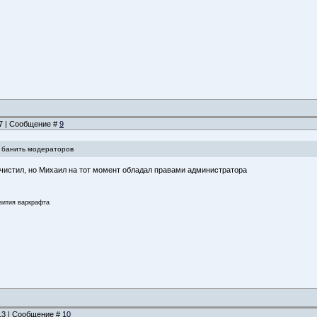
17 | Сообщение #
9
 банить модераторов
чистил, но Михаил на тот момент обладал правами администратора
звития варкрафта
:13 | Сообщение #
10