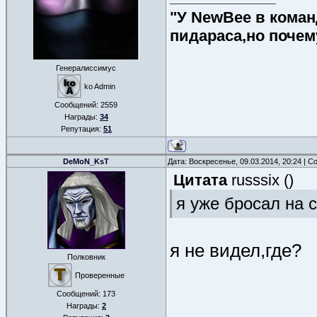
"У NewBee в команд
пидараса,но почем
Генералиссимус
ko Admin
Сообщений:
2559
Награды:
34
Репутация:
51
DeMoN_KsT
Дата: Воскресенье, 09.03.2014, 20:24 | 
Цитата
russsix
(
)
я уже бросал на с
я не видел,где?
Полковник
Проверенные
Сообщений:
173
Награды:
2