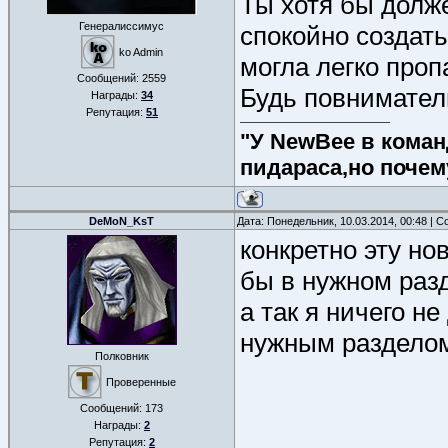
Ты хотя бы долже
Генералиссимус
спокойно создать
ko Admin
могла легко пропа
Сообщений:
2559
Будь повнимател
Награды:
34
Репутация:
51
"У NewBee в команд
пидараса,но почем
DeMoN_KsT
Дата: Понедельник, 10.03.2014, 00:48 | 
конкретно эту но
бы в нужном раз
а так я ничего н
нужным раздело
Полковник
Проверенные
Сообщений:
173
Награды:
2
Репутация:
2