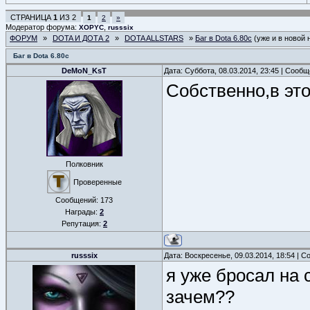
СТРАНИЦА
1
ИЗ
2
1
2
»
Модератор форума:
,
XOPYC
russsix
ФОРУМ
»
DOTA И ДОТА 2
»
DOTA ALLSTARS
»
Баг в Dota 6.80c
(уже и в новой 
Баг в Dota 6.80c
DeMoN_KsT
Дата: Суббота, 08.03.2014, 23:45 | Сооб
Собственно,в это
Полковник
Проверенные
Сообщений:
173
Награды:
2
Репутация:
2
russsix
Дата: Воскресенье, 09.03.2014, 18:54 | 
я уже бросал на с
зачем??