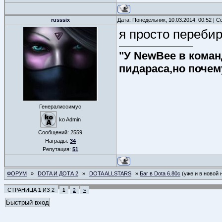
russsix
Дата: Понедельник, 10.03.2014, 00:52 | 
я просто переби
"У NewBee в команд
пидараса,но почем
Генералиссимус
ko Admin
Сообщений:
2559
Награды:
34
Репутация:
51
ФОРУМ
»
DOTA И ДОТА 2
»
DOTA ALLSTARS
»
Баг в Dota 6.80c
(уже и в новой 
СТРАНИЦА
1
ИЗ
2
1
2
»