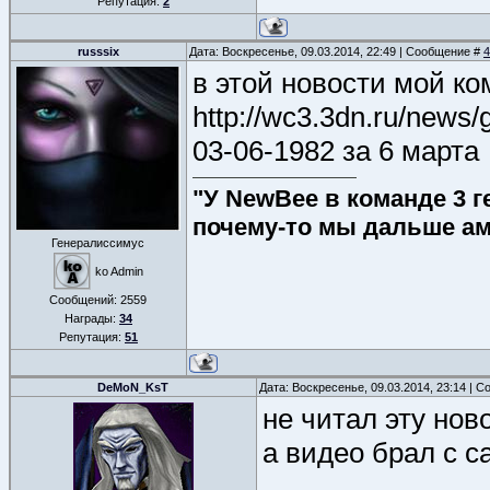
Репутация:
2
russsix
Дата: Воскресенье, 09.03.2014, 22:49 | Сообщение #
4
в этой новости мой ко
http://wc3.3dn.ru/news
03-06-1982 за 6 марта
"У NewBee в команде 3 г
почему-то мы дальше ам
Генералиссимус
ko Admin
Сообщений:
2559
Награды:
34
Репутация:
51
DeMoN_KsT
Дата: Воскресенье, 09.03.2014, 23:14 | 
не читал эту нов
а видео брал с с