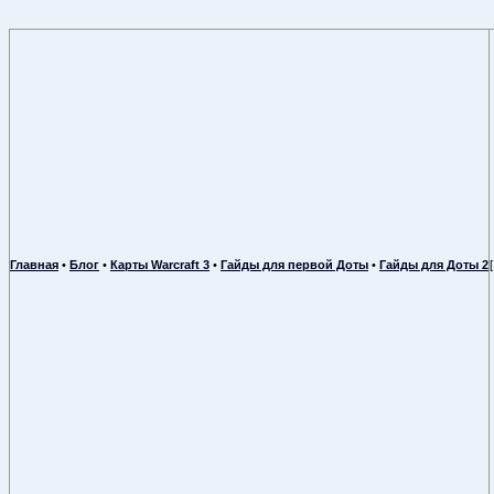
Главная
•
Блог
•
Карты Warcraft 3
•
Гайды для первой Доты
•
Гайды для Доты 2