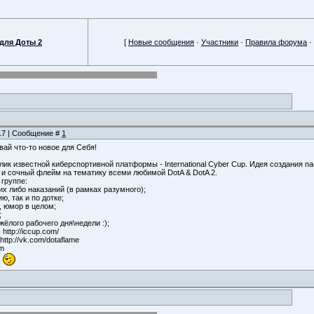
для Доты 2
[
Новые сообщения
·
Участники
·
Правила форума
·
:17 | Сообщение #
1
ай что-то новое для Себя!
ик известной киберспортивной платформы - International Cyber Cup. Идея создания п
 и сочный флейм на тематику всеми любимой DotA & DotA 2.
 группе:
их либо наказаний (в рамках разумного);
ю, так и по дотке;
 юмор в целом;
;
жёлого рабочего дня\недели :);
tp://iccup.com/
p://vk.com/dotaflame
om
!