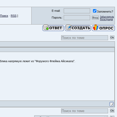
E-mail:
Запомнить?
Поиск
·
RSS
]
Забыл пароль
Пароль:
Регистрация
аблика напрямую лежит из "Форумого Флейма Айсикапа".