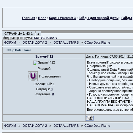
Главная
•
Блог
•
Карты Warcraft 3
•
Гайды для первой Доты
•
Гайды 
СТРАНИЦА
1
ИЗ
1
1
Модератор форума:
,
XOPYC
russsix
ФОРУМ
»
DOTA И ДОТА 2
»
DOTA ALLSTARS
»
iCCup Dota Flame
iCCup Dota Flame
Spawn4412
Дата: Пятница, 07.03.2014, 21
Всем привет!Приходи и открыв
Об организации:
Рядовой
Официальный Dota Flame пабл
Только у нас самый отборный
Пользователи
Что Вы можете найти в нашей
- Свободное общение, без как
- Новые друзья, как по общени
Сообщений:
1
- Смешные мемы\посты\текст,
Награды:
0
- Хорошо проведённое время!
Репутация:
0
- Плюс к настроению после тя
НАШ ОФИЦИАЛЬНЫЙ САЙТ - ht
НАША ГРУППА ВКОНТАКТЕ - htt
НАША КОМАНДА - ru.iccup.c
Всего хорошего, и до встречи
ФОРУМ
»
DOTA И ДОТА 2
»
DOTA ALLSTARS
»
iCCup Dota Flame