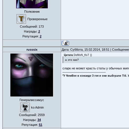
Полковник
Проверенные
Сообщений:
173
Награды:
2
Репутация:
2
russsix
Дата: Суббота, 15.02.2014, 18:51 | Сообщени
Цитата
DeMoN_KsT
(
)
а это как?
сларк не может красть статы у обычных мипо
"У NewBee в команде 3 гея и они выйграли TI4. 
Генералиссимус
ko Admin
Сообщений:
2559
Награды:
34
Репутация:
51