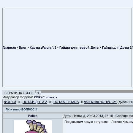
Главная
•
Блог
•
Карты Warcraft 3
•
Гайды для первой Доты
•
Гайды для Доты 2
СТРАНИЦА
1
ИЗ
1
1
Модератор форума:
,
XOPYC
russsix
ФОРУМ
»
DOTA И ДОТА 2
»
DOTA ALLSTARS
»
ЛК и мипо ВОПРОС!!!
(дуель и 
ЛК и мипо ВОПРОС!!!
Feliks
Дата: Пятница, 29.03.2013, 16:18 | Сообщени
Представим такую ситуацию - Легион Команд