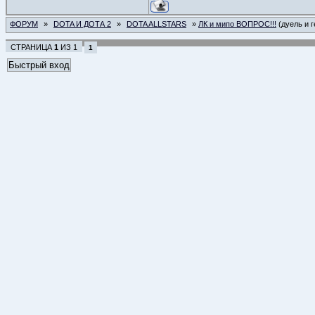
ФОРУМ
»
DOTA И ДОТА 2
»
DOTA ALLSTARS
»
ЛК и мипо ВОПРОС!!!
(дуель и 
СТРАНИЦА
1
ИЗ
1
1