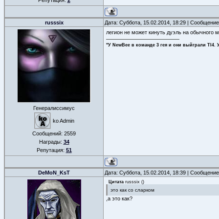
Репутация:
2
russsix
Дата: Суббота, 15.02.2014, 18:29 | Сообщени
легион не может кинуть дуэль на обычного ми
"У NewBee в команде 3 гея и они выйграли TI4. 
Генералиссимус
ko Admin
Сообщений:
2559
Награды:
34
Репутация:
51
DeMoN_KsT
Дата: Суббота, 15.02.2014, 18:39 | Сообщени
Цитата
russsix
(
)
это как со сларком
,а это как?