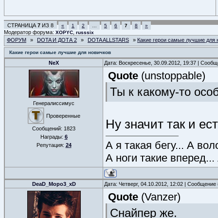
СТРАНИЦА
7
ИЗ
8
«
1
2
…
5
6
7
8
»
Модератор форума:
,
XOPYC
russsix
ФОРУМ
»
DOTA И ДОТА 2
»
DOTA ALLSTARS
»
Какие герои самые лучшие для 
Какие герои самые лучшие для новичков
NeX
Дата: Воскресенье, 30.09.2012, 19:37 | Сооб
Quote
(
unstoppable
)
Ты к какому-то осо
Генералиссимус
Проверенные
Ну значит так и ест
Сообщений:
1823
Награды:
6
А я такая бегу... А во
Репутация:
24
А ноги такие вперед...
DeaD_Mopo3_xD
Дата: Четверг, 04.10.2012, 12:02 | Сообщение
Quote
(
Vanzer
)
Снайпер же.