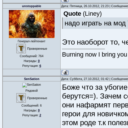
unstoppable
Дата: Пятница, 26.10.2012, 21:23 | Сообщени
Quote
(
Liney
)
надо играть на мо
Это наоборот то, ч
Генерал-лейтенант
Проверенные
Burning now I bring you
Сообщений:
764
Награды:
0
Репутация:
6
SenSation
Дата: Суббота, 27.10.2012, 01:42 | Сообщени
Боже что за убогие
Рядовой
берутся=). Зачем с
Проверенные
они нафармят перв
Сообщений:
6
Награды:
0
герои для новичко
Репутация:
2
этом роде т.к поле