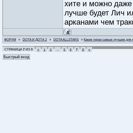
хите и можно даже
лучше будет Лич ил
арканами чем тракс
ФОРУМ
»
DOTA И ДОТА 2
»
DOTA ALLSTARS
»
Какие герои самые лучшие для 
СТРАНИЦА
7
ИЗ
8
«
1
2
…
5
6
7
8
»