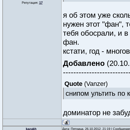
Репутация:
17
я об этом уже скол
нужен этот "фан", 
тебя обосрали, и 
фан.
кстати, год - много
Добавлено
(20.10.
-------------------------
Quote
(
Vanzer
)
снипом ультить по 
доминатор не забуд
kazakh_
Дата: Пятница, 26.10.2012, 21:19 | Сообщени