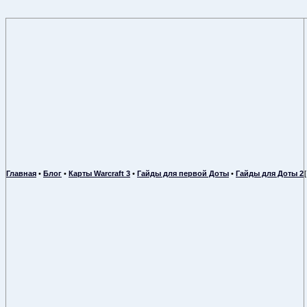
Главная
•
Блог
•
Карты Warcraft 3
•
Гайды для первой Доты
•
Гайды для Доты 2