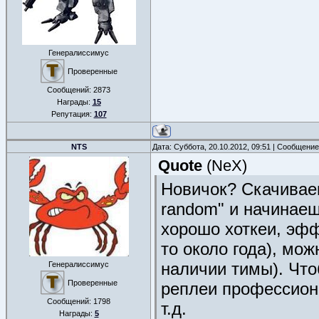
Генералиссимус
Проверенные
Сообщений:
2873
Награды:
15
Репутация:
107
NTS
Дата: Суббота, 20.10.2012, 09:51 | Сообщени
Quote
(
NeX
)
Новичок? Скачиваеш
random" и начинаеш
хорошо хоткеи, эффе
то около года), мож
наличии тимы). Что
Генералиссимус
Проверенные
реплеи профессион
Сообщений:
1798
т.д.
Награды:
5