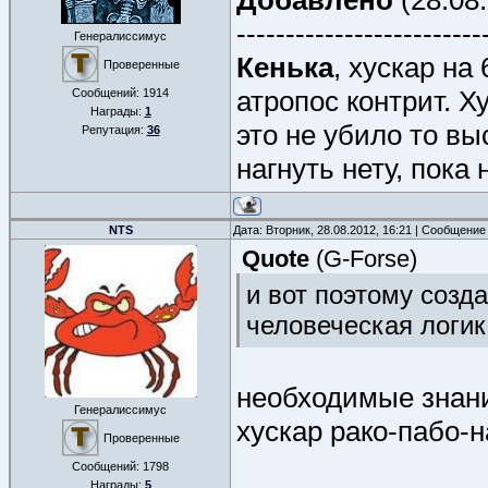
Добавлено
(28.08.
-------------------------
Генералиссимус
Кенька
, хускар на
Проверенные
атропос контрит. Ху
Сообщений:
1914
Награды:
1
это не убило то вы
Репутация:
36
нагнуть нету, пока 
NTS
Дата: Вторник, 28.08.2012, 16:21 | Сообщение
Quote
(
G-Forse
)
и вот поэтому созда
человеческая логик
необходимые знани
Генералиссимус
хускар рако-пабо-н
Проверенные
Сообщений:
1798
Награды:
5