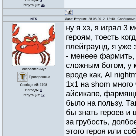
Репутация:
36
NTS
Дата: Вторник, 28.08.2012, 12:40 | Сообщение
ну я хз, я играл 3
героям, тоесть ког
плейграунд, я уже 
- менеее фармить, 
сложным ботом, у 
Генералиссимус
вроде как, AI night
Проверенные
1х1 на shom много 
Сообщений:
1798
Награды:
5
айсикапе, фармящи
Репутация:
17
было на пользу. Та
бы знать героев и 
за грубость, долб
этого героя или со