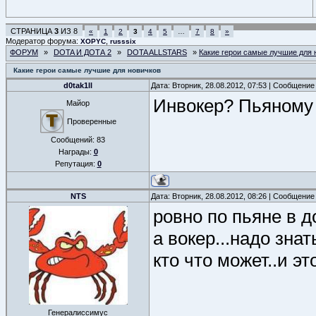
СТРАНИЦА
3
ИЗ
8
«
1
2
3
4
5
…
7
8
»
Модератор форума:
,
XOPYC
russsix
ФОРУМ
»
DOTA И ДОТА 2
»
DOTA ALLSTARS
»
Какие герои самые лучшие для 
Какие герои самые лучшие для новичков
d0tak1ll
Дата: Вторник, 28.08.2012, 07:53 | Сообщение
Инвокер? Пьяному д
Майор
Проверенные
Сообщений:
83
Награды:
0
Репутация:
0
NTS
Дата: Вторник, 28.08.2012, 08:26 | Сообщение
ровно по пьяне в д
а вокер...надо знат
кто что может..и э
Генералиссимус