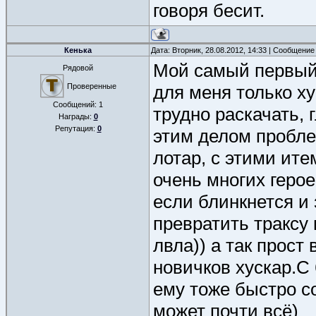
говоря бесит.
Кенька
Дата: Вторник, 28.08.2012, 14:33 | Сообщение
Мой самый первый
Рядовой
Проверенные
для меня только ху
Сообщений:
1
трудно раскачать, 
Награды:
0
Репутация:
0
этим делом пробле
лотар, с этими ит
очень многих герое
если блинкнется и 
превратить траксу 
лвла)) а так прост 
новичков хускар.С 
ему тоже быстро с
может почти всё)