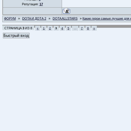
Репутация:
17
ФОРУМ
»
DOTA И ДОТА 2
»
DOTA ALLSTARS
»
Какие герои самые лучшие для 
СТРАНИЦА
3
ИЗ
8
«
1
2
3
4
5
…
7
8
»