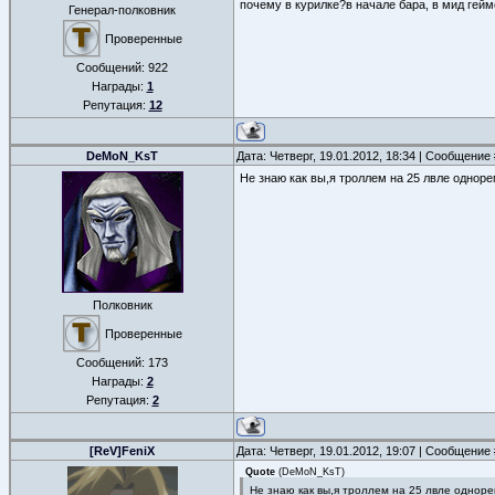
почему в курилке?в начале бара, в мид гейм
Генерал-полковник
Проверенные
Сообщений:
922
Награды:
1
Репутация:
12
DeMoN_KsT
Дата: Четверг, 19.01.2012, 18:34 | Сообщение
Не знаю как вы,я троллем на 25 лвле однор
Полковник
Проверенные
Сообщений:
173
Награды:
2
Репутация:
2
[ReV]FeniX
Дата: Четверг, 19.01.2012, 19:07 | Сообщение
Quote
(
DeMoN_KsT
)
Не знаю как вы,я троллем на 25 лвле однор