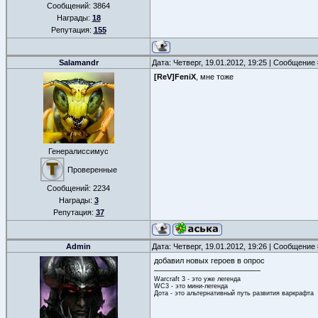
Сообщений:
3864
Награды:
18
Репутация:
155
Salamandr
Дата: Четверг, 19.01.2012, 19:25 | Сообщение
[ReV]FeniX
, мне тоже
Генералиссимус
Проверенные
Сообщений:
2234
Награды:
3
Репутация:
37
Admin
Дата: Четверг, 19.01.2012, 19:26 | Сообщение
добавил новых героев в опрос
Warcraft 3 - это уже легенда
WC3 - это мини-легенда
Дота - это альтернативный путь развития варкрафта