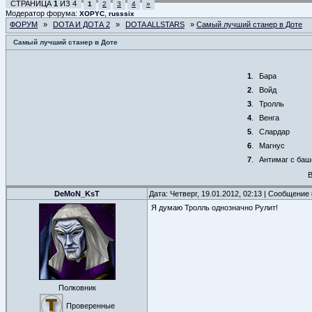
СТРАНИЦА
1
ИЗ
4
1
2
3
4
»
Модератор форума:
,
XOPYC
russsix
ФОРУМ
»
DOTA И ДОТА 2
»
DOTA ALLSTARS
»
Самый лучший станер в Доте
Самый лучший станер в Доте
1
.
Бара
2
.
Войд
3
.
Тролль
4
.
Венга
5
.
Слардар
6
.
Магнус
7
.
Антимаг с ба
В
DeMoN_KsT
Дата: Четверг, 19.01.2012, 02:13 | Сообщение
Я думаю Тролль однозначно Рулит!
Полковник
Проверенные