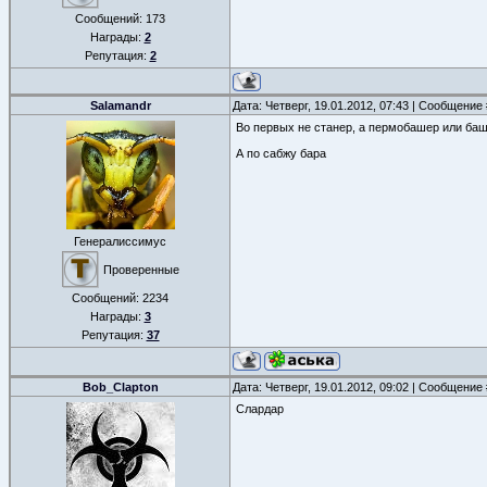
Сообщений:
173
Награды:
2
Репутация:
2
Salamandr
Дата: Четверг, 19.01.2012, 07:43 | Сообщение
Во первых не станер, а пермобашер или баш
А по сабжу бара
Генералиссимус
Проверенные
Сообщений:
2234
Награды:
3
Репутация:
37
Bob_Clapton
Дата: Четверг, 19.01.2012, 09:02 | Сообщение
Слардар