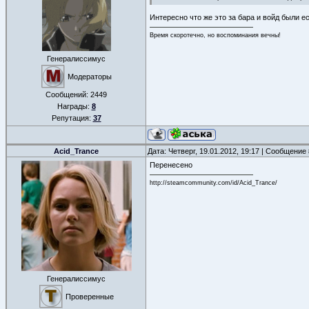
Интересно что же это за бара и войд были е
Время скоротечно, но воспоминания вечны!
Генералиссимус
Модераторы
Сообщений:
2449
Награды:
8
Репутация:
37
Acid_Trance
Дата: Четверг, 19.01.2012, 19:17 | Сообщение
Перенесено
http://steamcommunity.com/id/Acid_Trance/
Генералиссимус
Проверенные