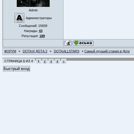
Admin
Администраторы
Сообщений:
15609
Награды:
43
Репутация:
189
ФОРУМ
»
DOTA И ДОТА 2
»
DOTA ALLSTARS
»
Самый лучший станер в Доте
СТРАНИЦА
1
ИЗ
4
1
2
3
4
»