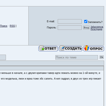
E-mail:
Запомнить?
Поиск
·
RSS
]
Забыл пароль
Пароль:
Регистрация
не меньше в начале, а с двумя крипами тавер идти ломать можно на 1-ой минуте, и
го моделька, лион и врка тоже збс сапить. А кеп задрал, в двух из трех игр пикает