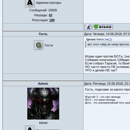
Администраторы
Сообщений:
15609
Награды:
43
Репутация:
189
Гость
Дата: Четверг, 14.06.2018, 07:
Цитата
Admin
(
)
вот этот гайд по нему прочти
Гости
Играю один против БОТа, 1на
Собираю изначально 1)Мидас+
Если собрал Тарасик, то Выи
НО часто просто НЕ успеваю, 
ЧТО я делаю НЕ так?
Admin
Дата: Пятница, 15.06.2018, 22
Гость, подскажи за какого ге
Warcraft 3 - это уже легенда
WC3 - это мини-легенда
Дота - это альтернативный путь ра
Admin