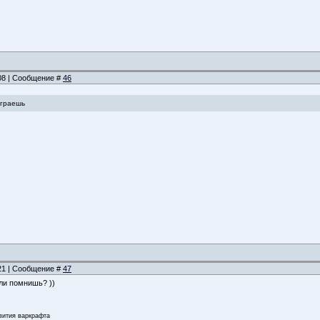
:08 | Сообщение #
46
играешь
:21 | Сообщение #
47
 ли помнишь? ))
звития варкрафта