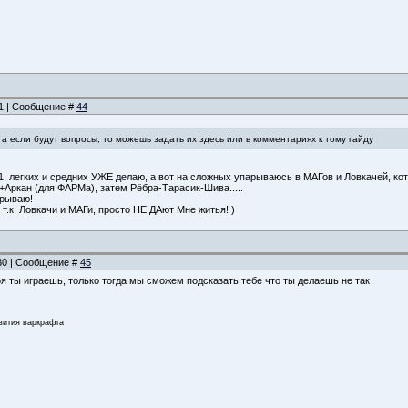
31 | Сообщение #
44
, а если будут вопросы, то можешь задать их здесь или в комментариях к тому гайду
1, легких и средних УЖЕ делаю, а вот на сложных упарываюсь в МАГов и Ловкачей, к
Аркан (для ФАРМа), затем Рёбра-Тарасик-Шива.....
грываю!
т.к. Ловкачи и МАГи, просто НЕ ДАют Мне житья! )
:30 | Сообщение #
45
роя ты играешь, только тогда мы сможем подсказать тебе что ты делаешь не так
звития варкрафта