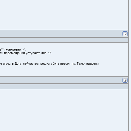
*т конкретно! :-\
ти перемещения уступают мне! :-\
 играл в Доту, сейчас вот решил убить время, т.к. Танки надоели.