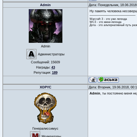
Admin
Дата: Понедельник, 18.06.2018
Ну память человека несоверш
Warcraft 3 - это уже легенда
WC3 - это мини-легенда
Дота - это альтернативный путь ра
Admin
Администраторы
Сообщений:
15609
Награды:
43
Репутация:
189
XOPYC
Дата: Вторник, 19.06.2018, 00
Admin
, ты постоянно меня не
Генералиссимус
Модераторы