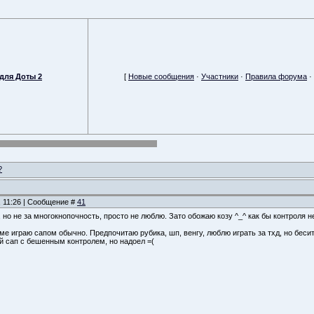
для Доты 2
[
Новые сообщения
·
Участники
·
Правила форума
·
?
, 11:26 | Сообщение #
41
 но не за многокнопочность, просто не люблю. Зато обожаю козу ^_^ как бы контроля 
е играю сапом обычно. Предпочитаю рубика, шп, венгу, люблю играть за тхд, но бесит е
й сап с бешенным контролем, но надоел =(