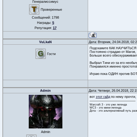
Генералиссимус
Проверенные
Сообщений:
1798
Награды:
5
Репутация:
17
VuLkaN
Дата: Вторник, 24.04.2018, 02
Подскажите КАК НАУЧИТЬСЯ 
Постоянно страдаю от Магов, с
Гости
Больше всего обескураживает,
Выбрал Тини из-за его необы
Понравился именно простотой в
Играю пока ОДИН против БОТ
Admin
Дата: Четверг, 26.04.2018, 22:
вот
этот гайд
по нему прочти, 
Warcraft 3 - это уже легенда
WC3 - это мини-легенда
Дота - это альтернативный путь ра
Admin