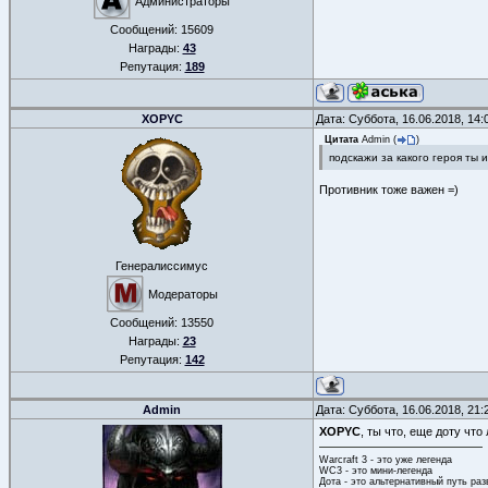
Администраторы
Сообщений:
15609
Награды:
43
Репутация:
189
XOPYC
Дата: Суббота, 16.06.2018, 14
Цитата
Admin
(
)
подскажи за какого героя ты 
Противник тоже важен =)
Генералиссимус
Модераторы
Сообщений:
13550
Награды:
23
Репутация:
142
Admin
Дата: Суббота, 16.06.2018, 21
XOPYC
, ты что, еще доту что
Warcraft 3 - это уже легенда
WC3 - это мини-легенда
Дота - это альтернативный путь ра