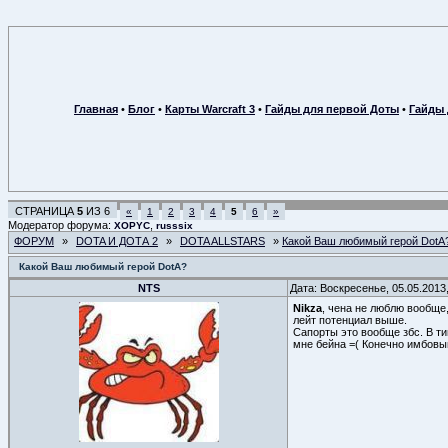
Главная
•
Блог
•
Карты Warcraft 3
•
Гайды для первой Доты
•
Гайды 
СТРАНИЦА
5
ИЗ
6
«
1
2
3
4
5
6
»
Модератор форума:
,
XOPYC
russsix
ФОРУМ
»
DOTA И ДОТА 2
»
DOTA ALLSTARS
»
Какой Ваш любимый герой DotA
Какой Ваш любимый герой DotA?
NTS
Дата: Воскресенье, 05.05.2013
Nikza
, чена не люблю вообще,
лейт потенциал выше.
Сапорты это вообще збс. В тим
мне бейна =( Конечно имбовы