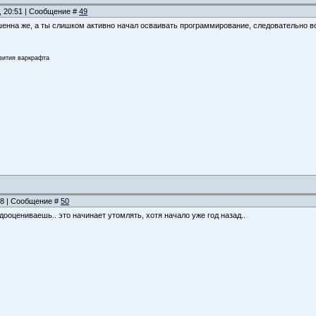
, 20:51 | Сообщение #
49
енна же, а ты слишком активно начал осваивать программирование, следовательно вс
звития варкрафта
:18 | Сообщение #
50
дооцениваешь.. это начинает утомлять, хотя начало уже год назад..