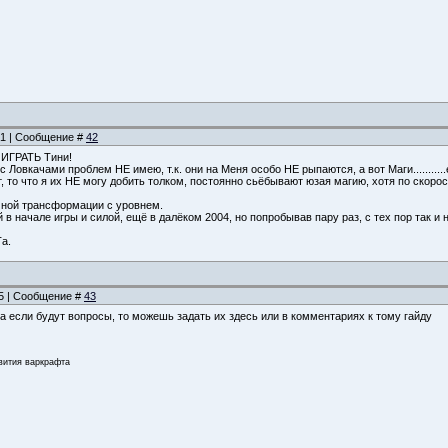
:21 | Сообщение #
42
ИГРАТЬ Тини!
 Ловкачами проблем НЕ имею, т.к. они на Меня особо НЕ рыпаются, а вот Маги...........е*
 то что я их НЕ могу добить толком, постоянно сьёбывают юзая магию, хотя по скорос
чной трансформации с уровнем.
 начале игры и силой, ещё в далёком 2004, но попробывав пару раз, с тех пор так и не
а.
15 | Сообщение #
43
а если будут вопросы, то можешь задать их здесь или в комментариях к тому гайду
звития варкрафта