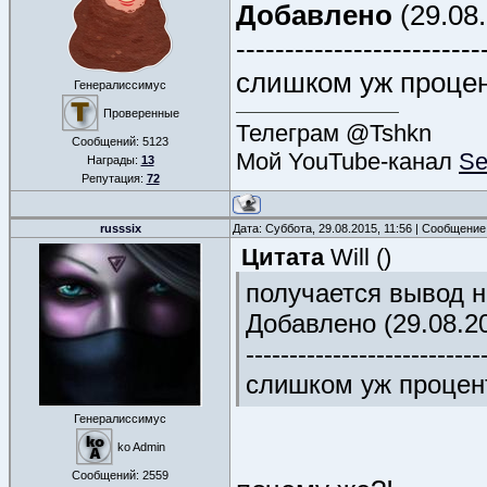
Добавлено
(29.08.
-------------------------
слишком уж проце
Генералиссимус
Проверенные
Телеграм @Tshkn
Сообщений:
5123
Мой YouTube-канал
Se
Награды:
13
Репутация:
72
russsix
Дата: Суббота, 29.08.2015, 11:56 | Сообщени
Цитата
Will
(
)
получается вывод 
Добавлено (29.08.20
---------------------------
слишком уж процен
Генералиссимус
ko Admin
Сообщений:
2559