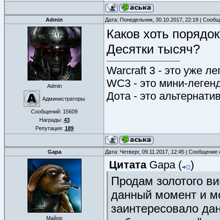
Admin
Дата: Понедельник, 30.10.2017, 22:19 | Сооб
Каков хоть порядо
Десятки тысяч?
Warcraft 3 - это уже л
WC3 - это мини-леген
Admin
Дота - это альтернати
Администраторы
Сообщений:
15609
Награды:
43
Репутация:
189
Gapa
Дата: Четверг, 09.11.2017, 12:45 | Сообщение
Цитата
Gapa
(
)
Продам золотого ви
данный момент и мо
заинтересовало да
Майор