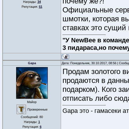
почему же?!
Награды:
34
Репутация:
51
Официальные серв
шмотки, которая вы
ставках это сущий 
"У NewBee в команде 
3 пидараса,но почем
Gapa
Дата: Понедельник, 30.10.2017, 08:56 | Сооб
Продам золотого ви
продаются в данны
подарком). Кого з
отписать либо сюда
Майор
Gapa это - гамасеки 
Проверенные
Сообщений:
80
Награды:
1
Репутация:
6