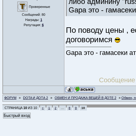
либо админину "russ
Проверенные
Gapa это - гамасек
Сообщений:
80
Награды:
1
Репутация:
6
По поводу цены , е
договоримся
Gapa это - гамасеки 
Сообщение
ФОРУМ
»
DOTA И ДОТА 2
»
ОБМЕН И ПРОДАЖА ВЕЩЕЙ В ДОТЕ 2
»
Обмен, п
СТРАНИЦА
10
ИЗ
10
«
1
2
…
8
9
10