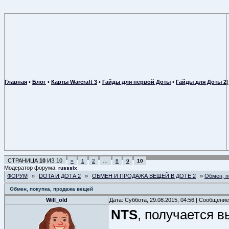
Главная
•
Блог
•
Карты Warcraft 3
•
Гайды для первой Доты
•
Гайды для Доты 2
СТРАНИЦА
10
ИЗ
10
«
1
2
…
8
9
10
Модератор форума:
russsix
ФОРУМ
»
DOTA И ДОТА 2
»
ОБМЕН И ПРОДАЖА ВЕЩЕЙ В ДОТЕ 2
»
Обмен, п
Обмен, покупка, продажа вещей
Will_old
Дата: Суббота, 29.08.2015, 04:56 | Сообщени
NTS
, получается 