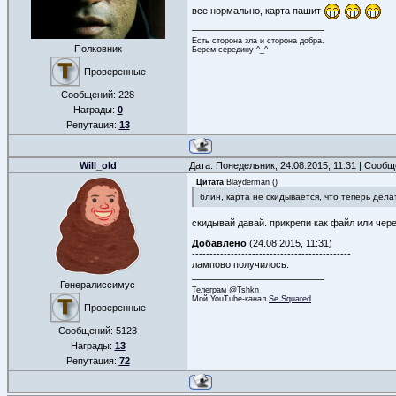
все нормально, карта пашит
Есть сторона зла и сторона добра.
Полковник
Берем середину ^_^
Проверенные
Сообщений:
228
Награды:
0
Репутация:
13
Will_old
Дата: Понедельник, 24.08.2015, 11:31 | Сооб
Цитата
Blayderman
(
)
блин, карта не скидывается, что теперь дела
скидывай давай. прикрепи как файл или чере
Добавлено
(24.08.2015, 11:31)
---------------------------------------------
лампово получилось.
Генералиссимус
Телеграм @Tshkn
Мой YouTube-канал
Se Squared
Проверенные
Сообщений:
5123
Награды:
13
Репутация:
72