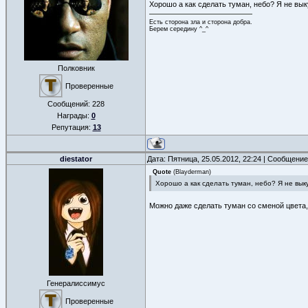
Хорошо а как сделать туман, небо? Я не вык
Есть сторона зла и сторона добра.
Берем середину ^_^
Полковник
Проверенные
Сообщений:
228
Награды:
0
Репутация:
13
diestator
Дата: Пятница, 25.05.2012, 22:24 | Сообщени
Quote
(
Blayderman
)
Хорошо а как сделать туман, небо? Я не вык
Можно даже сделать туман со сменой цвета,
Генералиссимус
Проверенные