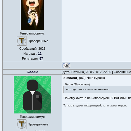
Генералиссимус
Проверенные
Сообщений:
3625
Награды:
12
Репутация:
57
Goodie
Дата: Пятница, 25.05.2012, 22:35 | Сообщени
diestator
, (оО) Не в курсе))
Quote
(
Blayderman
)
вот сделал в стиле ашенваля:
Почему листья не используешь? Вот блин пон
Тот кто владеет информацией, тот владеет миром.
Генералиссимус
Проверенные