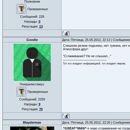
Полковник
Проверенные
Сообщений:
228
Награды:
0
Репутация:
13
Goodie
Дата: Пятница, 25.05.2012, 22:12 | Сообщени
Слишком резкие подъемы, нет тумана, нет 
Атмосфера друг!
"Сглаживание? Не не слышал..."
Тот кто владеет информацией, тот владеет миром.
Генералиссимус
Проверенные
Сообщений:
2259
Награды:
9
Репутация:
70
Blayderman
Дата: Пятница, 25.05.2012, 22:20 | Сообщени
^GREAT^MAN^
я знаю сглаживание но тогда