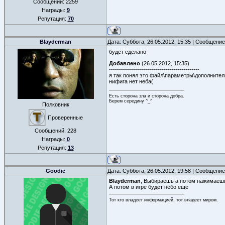
Сообщений:
2259
Награды:
9
Репутация:
70
Blayderman
Дата: Суббота, 26.05.2012, 15:35 | Сообщени
будет сделано
Добавлено
(26.05.2012, 15:35)
---------------------------------------------
я так понял это файл\параметры\дополнител
нифига нет неба(
Есть сторона зла и сторона добра.
Берем середину ^_^
Полковник
Проверенные
Сообщений:
228
Награды:
0
Репутация:
13
Goodie
Дата: Суббота, 26.05.2012, 19:58 | Сообщени
Blayderman
, Выбираешь а потом нажимаешь
А потом в игре будет небо еще
Тот кто владеет информацией, тот владеет миром.