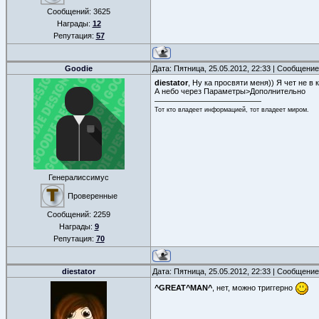
Сообщений:
3625
Награды:
12
Репутация:
57
Goodie
Дата: Пятница, 25.05.2012, 22:33 | Сообщени
diestator
, Ну ка просвяти меня)) Я чет не в к
А небо через Параметры>Дополнительно
Тот кто владеет информацией, тот владеет миром.
Генералиссимус
Проверенные
Сообщений:
2259
Награды:
9
Репутация:
70
diestator
Дата: Пятница, 25.05.2012, 22:33 | Сообщени
^GREAT^MAN^
, нет, можно триггерно