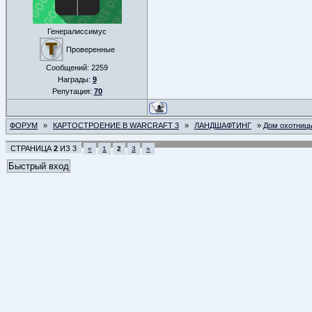
Генералиссимус
Проверенные
Сообщений:
2259
Награды:
9
Репутация:
70
ФОРУМ
»
КАРТОСТРОЕНИЕ В WARCRAFT 3
»
ЛАНДШАФТИНГ
»
Дом охотниц
СТРАНИЦА
2
ИЗ
3
«
1
2
3
»