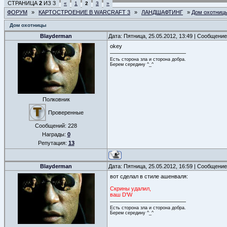
СТРАНИЦА
2
ИЗ
3
«
1
2
3
»
ФОРУМ
»
КАРТОСТРОЕНИЕ В WARCRAFT 3
»
ЛАНДШАФТИНГ
»
Дом охотниц
Дом охотницы
Blayderman
Дата: Пятница, 25.05.2012, 13:49 | Сообщени
okey
Есть сторона зла и сторона добра.
Берем середину ^_^
Полковник
Проверенные
Сообщений:
228
Награды:
0
Репутация:
13
Blayderman
Дата: Пятница, 25.05.2012, 16:59 | Сообщени
вот сделал в стиле ашенваля:
Скрины удалил,
ваш D'W
Есть сторона зла и сторона добра.
Берем середину ^_^