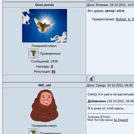
DonLaonda
Дата: Вторник, 18.10.2011, 14
Вот держи,
автор: oGre_
Прикрепления:
Refuge_in_R
Генералиссимус
Проверенные
Сообщений:
2438
Награды:
8
Репутация:
85
Will_old
Дата: Среда, 19.10.2011, 06:4
Сяп))) А я уже и не расчитыва
Добавлено
(19.10.2011, 06:40
--------------------------------------
Я в шоке от этой карты...
Телеграм @Tshkn
Мой YouTube-канал
Se Squared
Генералиссимус
Проверенные