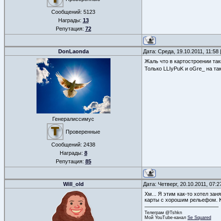
Сообщений:
5123
Награды:
13
Репутация:
72
DonLaonda
Дата: Среда, 19.10.2011, 11:5
Жаль что в картостроении та
Только LLIyPuK и oGre_ на та
Генералиссимус
Проверенные
Сообщений:
2438
Награды:
8
Репутация:
85
Will_old
Дата: Четверг, 20.10.2011, 07:
Хм... Я этим как-то хотел зан
карты с хорошим рельефом. К
Телеграм @Tshkn
Мой YouTube-канал
Se Squared