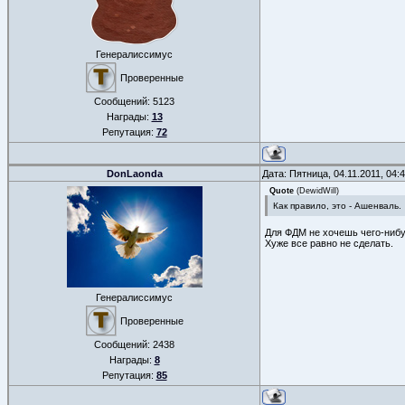
Генералиссимус
Проверенные
Сообщений:
5123
Награды:
13
Репутация:
72
DonLaonda
Дата: Пятница, 04.11.2011, 04
Quote
(
DewidWill
)
Как правило, это - Ашенваль.
Для ФДМ не хочешь чего-нибу
Хуже все равно не сделать.
Генералиссимус
Проверенные
Сообщений:
2438
Награды:
8
Репутация:
85