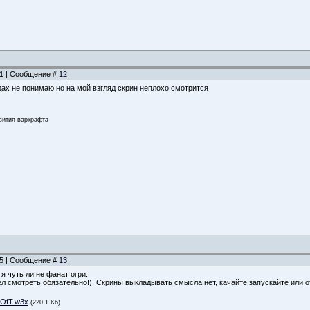
:01 | Сообщение #
12
дах не понимаю но на мой взгляд скрин неплохо смотрится
звития варкрафта
:45 | Сообщение #
13
я чуть ли не фанат огри.
ел смотреть обязательно!). Скрины выкладывать смысла нет, качайте запускайте или 
yOfT.w3x
(220.1 Kb)