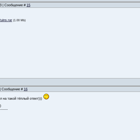
:03 | Сообщение #
15
uins.rar
(1.00 Mb)
0 | Сообщение #
16
л на такой тёплый ответ)))
)
-------