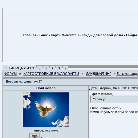
Главная
•
Блог
•
Карты Warcraft 3
•
Гайды для первой Доты
•
Гайды 
СТРАНИЦА
2
ИЗ
3
«
1
2
3
»
ФОРУМ
»
КАРТОСТРОЕНИЕ В WARCRAFT 3
»
ЛАНДШАФТИНГ
»
Есть ли ланд
Есть ли ландеры тут?))
DonLaonda
Дата: Вторник, 04.10.2011, 20
Quote
(
Mihahail
)
Уг это уг
Обоснование есть?
Имхо не уныло и тем более н
Генералиссимус