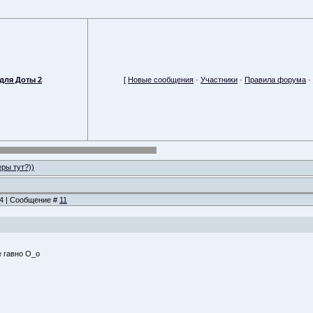
для Доты 2
[
Новые сообщения
·
Участники
·
Правила форума
·
еры тут?))
:04 | Сообщение #
11
е гавно О_о