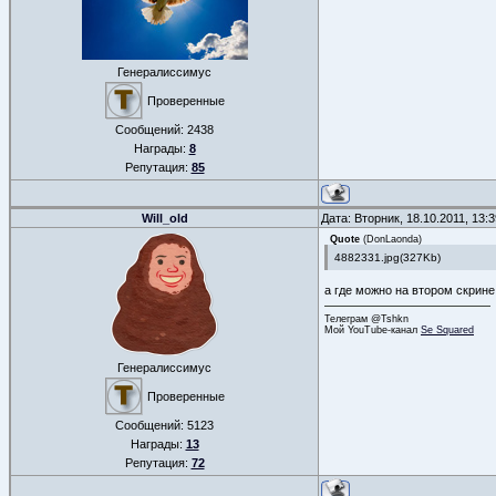
Генералиссимус
Проверенные
Сообщений:
2438
Награды:
8
Репутация:
85
Will_old
Дата: Вторник, 18.10.2011, 13
Quote
(
DonLaonda
)
4882331.jpg(327Kb)
а где можно на втором скрине 
Телеграм @Tshkn
Мой YouTube-канал
Se Squared
Генералиссимус
Проверенные
Сообщений:
5123
Награды:
13
Репутация:
72