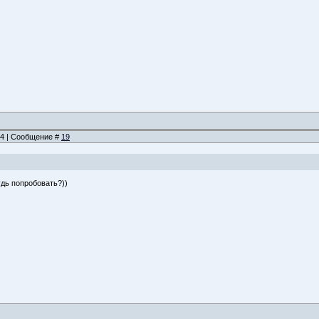
:44 | Сообщение #
19
дь попробовать?))