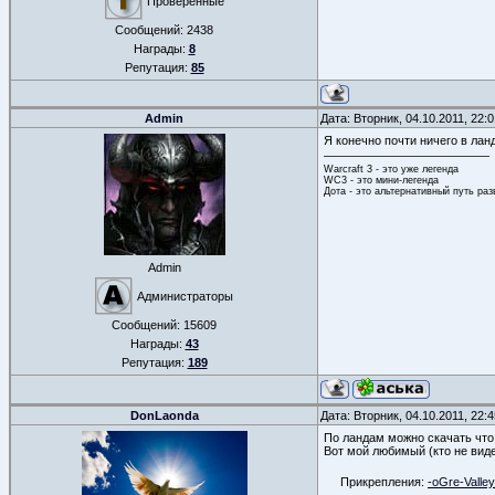
Проверенные
Сообщений:
2438
Награды:
8
Репутация:
85
Admin
Дата: Вторник, 04.10.2011, 22
Я конечно почти ничего в лан
Warcraft 3 - это уже легенда
WC3 - это мини-легенда
Дота - это альтернативный путь ра
Admin
Администраторы
Сообщений:
15609
Награды:
43
Репутация:
189
DonLaonda
Дата: Вторник, 04.10.2011, 22
По ландам можно скачать что 
Вот мой любимый (кто не вид
Прикрепления:
-oGre-Valle