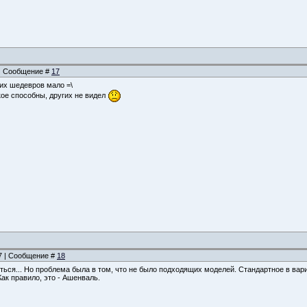
8 | Сообщение #
17
ких шедевров мало =\
кое способны, других не видел
27 | Сообщение #
18
яться... Но проблема была в том, что не было подходящих моделей. Стандартное в вари
ак правило, это - Ашенваль.