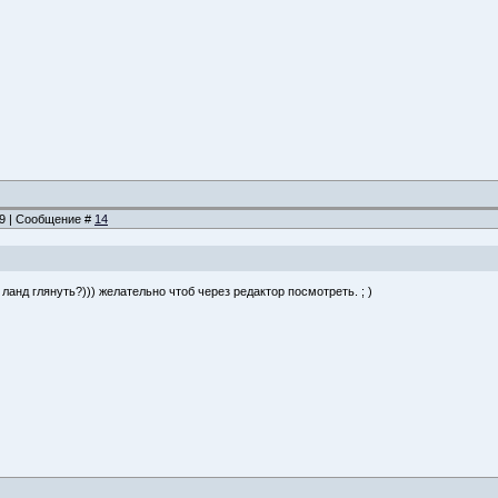
:39 | Сообщение #
14
ланд глянуть?))) желательно чтоб через редактор посмотреть. ; )