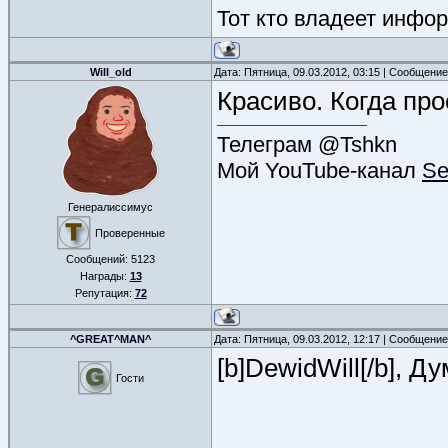
Тот кто владеет инфор
Will_old
Дата: Пятница, 09.03.2012, 03:15 | Сообщени
Красиво. Когда про
Телеграм @Tshkn
Мой YouTube-канал
Se
Генералиссимус
Проверенные
Сообщений:
5123
Награды:
13
Репутация:
72
^GREAT^MAN^
Дата: Пятница, 09.03.2012, 12:17 | Сообщени
[b]DewidWill[/b], Д
Гости