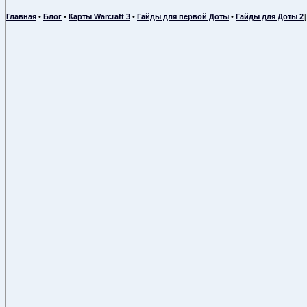
Главная
•
Блог
•
Карты Warcraft 3
•
Гайды для первой Доты
•
Гайды для Доты 2