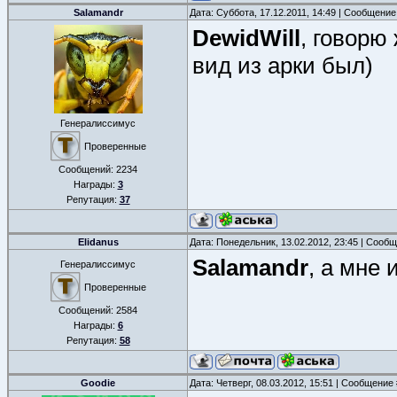
Salamandr
Дата: Суббота, 17.12.2011, 14:49 | Сообщени
DewidWill
, говорю
вид из арки был)
Генералиссимус
Проверенные
Сообщений:
2234
Награды:
3
Репутация:
37
Elidanus
Дата: Понедельник, 13.02.2012, 23:45 | Сооб
Salamandr
, а мне 
Генералиссимус
Проверенные
Сообщений:
2584
Награды:
6
Репутация:
58
Goodie
Дата: Четверг, 08.03.2012, 15:51 | Сообщение