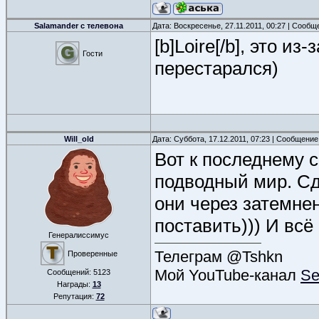
Salamander с телевона
Дата: Воскресенье, 27.11.2011, 00:27 | Сооб
[b]Loire[/b], это и
Гости
перестарался)
Will_old
Дата: Суббота, 17.12.2011, 07:23 | Сообщени
Вот к последнему 
подводный мир. Сд
они через затемне
поставить))) И всё 
Генералиссимус
Телеграм @Tshkn
Проверенные
Мой YouTube-канал
Se
Сообщений:
5123
Награды:
13
Репутация:
72