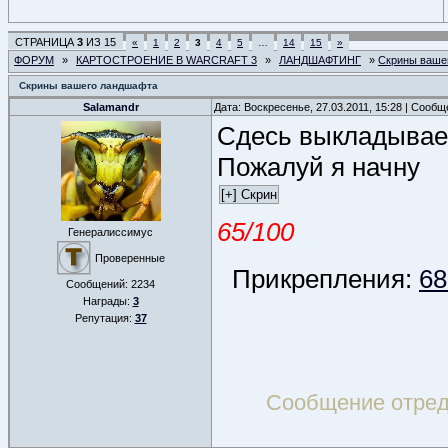
СТРАНИЦА
3
ИЗ
15
«
1
2
3
4
5
…
14
15
»
ФОРУМ
»
КАРТОСТРОЕНИЕ В WARCRAFT 3
»
ЛАНДШАФТИНГ
»
Скрины ваше
Скрины вашего ландшафта
Salamandr
Дата: Воскресенье, 27.03.2011, 15:28 | Сооб
Сдесь выкладывае
Пожалуй я начну
65/100
Генералиссимус
Проверенные
Прикрепления:
68
Сообщений:
2234
Награды:
3
Репутация:
37
Сообщение отре