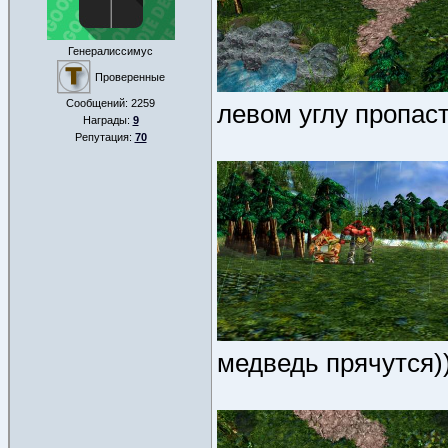
Генералиссимус
Проверенные
Сообщений:
2259
левом углу пропас
Награды:
9
Репутация:
70
медведь прячутся))