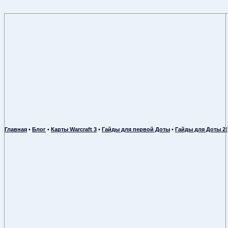
Главная
•
Блог
•
Карты Warcraft 3
•
Гайды для первой Доты
•
Гайды для Доты 2