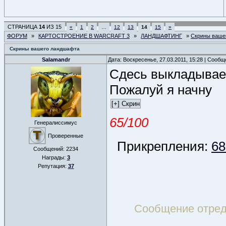
СТРАНИЦА
14
ИЗ
15
«
1
2
…
12
13
14
15
»
ФОРУМ
»
КАРТОСТРОЕНИЕ В WARCRAFT 3
»
ЛАНДШАФТИНГ
»
Скрины ваше
Скрины вашего ландшафта
Salamandr
Дата: Воскресенье, 27.03.2011, 15:28 | Сооб
Сдесь выкладывае
Пожалуй я начну
65/100
Генералиссимус
Проверенные
Прикрепления:
68
Сообщений:
2234
Награды:
3
Репутация:
37
Сообщение отре