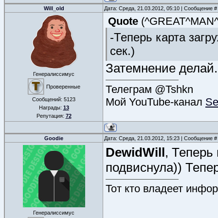
Will_old
Дата: Среда, 21.03.2012, 05:10 | Сообщение 
Quote
(
^GREAT^MAN
-Теперь карта загр
сек.)
Затемнение делай. 
Генералиссимус
Телеграм @Tshkn
Проверенные
Мой YouTube-канал
Se
Сообщений:
5123
Награды:
13
Репутация:
72
Goodie
Дата: Среда, 21.03.2012, 15:23 | Сообщение 
DewidWill
, Теперь
подвиснула)) Тепер
Тот кто владеет инфор
Генералиссимус