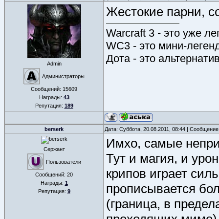
Жестокие парни, со
Warcraft 3 - это уже л
WC3 - это мини-леген
Дота - это альтернати
Admin
Администраторы
Сообщений:
15609
Награды:
43
Репутация:
189
berserk
Дата: Суббота, 20.08.2011, 08:44 | Сообщени
Имхо, самые неприя
Сержант
Тут и магия, и урон
Пользователи
крипов играет силь
Сообщений:
20
Награды:
1
прописывается бол
Репутация:
9
(граница, в предел