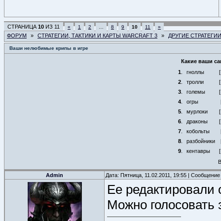
СТРАНИЦА
10
ИЗ
11
«
1
2
…
8
9
10
11
»
ФОРУМ
»
СТРАТЕГИИ, ТАКТИКИ И КАРТЫ WARCRAFT 3
»
ДРУГИЕ СТРАТЕГИ
Ваши нелюбимые крипы в игре
Какие ваши с
1
.
гноллы
2
.
тролли
3
.
големы
4
.
огры
5
.
мурлоки
6
.
драконы
7
.
кобольты
8
.
разбойники
9
.
кентавры
В
Admin
Дата: Пятница, 11.02.2011, 19:55 | Сообщение
Ее редактировали о
Можно голосовать 