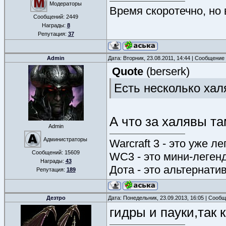
Модераторы
Время скоротечно, но
Сообщений:
2449
Награды:
8
Репутация:
37
Admin
Дата: Вторник, 23.08.2011, 14:44 | Сообщение
Quote
(
berserk
)
Есть несколько хал
А что за халявы т
Admin
Администраторы
Warcraft 3 - это уже л
Сообщений:
15609
WC3 - это мини-леген
Награды:
43
Дота - это альтернати
Репутация:
189
Дезтро
Дата: Понедельник, 23.09.2013, 16:05 | Сооб
гидры и пауки,так