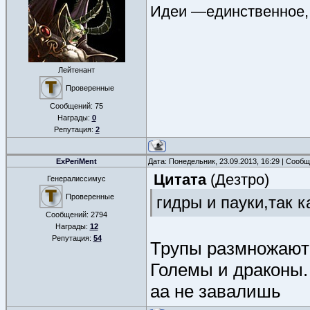
Идеи —единственное, 
Лейтенант
Проверенные
Сообщений:
75
Награды:
0
Репутация:
2
ExPeriMent
Дата: Понедельник, 23.09.2013, 16:29 | Сооб
Цитата
(
Дезтро
)
Генералиссимус
Проверенные
гидры и пауки,так 
Сообщений:
2794
Награды:
12
Репутация:
54
Трупы размножаютс
Големы и драконы. 
аа не завалишь