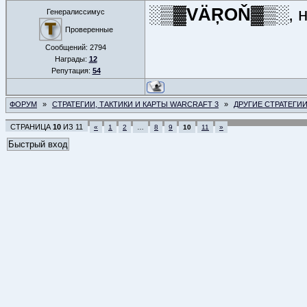
░▒▓VÄŖOŇ▓▒░
, 
Генералиссимус
Проверенные
Сообщений:
2794
Награды:
12
Репутация:
54
ФОРУМ
»
СТРАТЕГИИ, ТАКТИКИ И КАРТЫ WARCRAFT 3
»
ДРУГИЕ СТРАТЕГИ
СТРАНИЦА
10
ИЗ
11
«
1
2
…
8
9
10
11
»