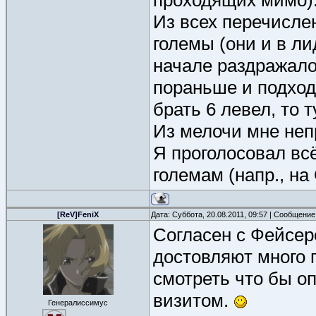
проходящих мимо)
Из всех перечисле
големы (они и в ли
начале раздражало
пораньше и подходи
брать 6 левел, то 
Из мелочи мне неп
Я проголосовал всё
големам (напр., на
[ReV]FeniX
Дата: Суббота, 20.08.2011, 09:57 | Сообщени
Согласен с Фейсер
достовляют много п
смотреть что бы о
визитом.
Генералиссимус