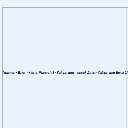
Главная
•
Блог
•
Карты Warcraft 3
•
Гайды для первой Доты
•
Гайды для Доты 2