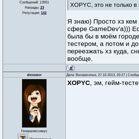
Сообщений:
13551
XOPYC, это не только в
Награды:
23
Репутация:
142
Я знаю) Просто хз кем
сфере GameDev'а))) Ес
была бы в моём городе
тестером, а потом и д
переезжать хз куда, сн
вообще.
diestator
Дата: Воскресенье, 27.10.2013, 20:27 | Сооб
XOPYC
, эм, гейм-тест
Генералиссимус