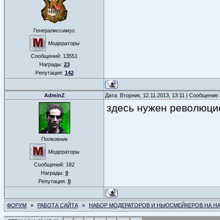
Генералиссимус
Модераторы
Сообщений:
13551
Награды:
23
Репутация:
142
AdminZ
Дата: Вторник, 12.11.2013, 13:11 | Сообщение
здесь нужен революцио
Полковник
Модераторы
Сообщений:
182
Награды:
0
Репутация:
0
ФОРУМ
»
РАБОТА САЙТА
»
НАБОР МОДЕРАТОРОВ И НЬЮСМЕЙКЕРОВ НА Н