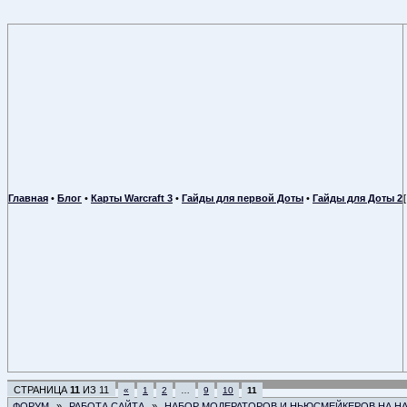
Главная
•
Блог
•
Карты Warcraft 3
•
Гайды для первой Доты
•
Гайды для Доты 2
СТРАНИЦА
11
ИЗ
11
«
1
2
…
9
10
11
ФОРУМ
»
РАБОТА САЙТА
»
НАБОР МОДЕРАТОРОВ И НЬЮСМЕЙКЕРОВ НА Н