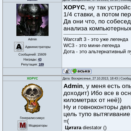
XOPYC
, ну так устрой
1/4 ставки, а потом п
Да они что, по собесе
анализа компьютерных
Warcraft 3 - это уже легенда
Admin
WC3 - это мини-легенда
Администраторы
Дота - это альтернативный п
Сообщений:
15609
Награды:
43
Репутация:
189
XOPYC
Дата: Воскресенье, 27.10.2013, 18:43 | Сооб
Admin
, у меня есть о
доходит) Ибо все в ос
километрах от неё))
Ну и говноконторы дел
цель тупо вытягивание 
Генералиссимус
=(
Модераторы
Цитата
diestator
(
)