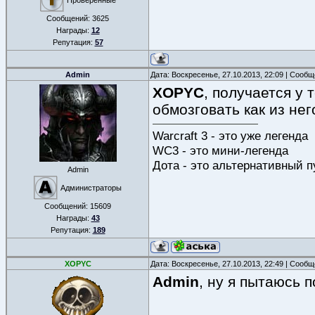
Проверенные
Сообщений:
3625
Награды:
12
Репутация:
57
Admin
Дата: Воскресенье, 27.10.2013, 22:09 | Сооб
XOPYC
, получается у 
обмозговать как из нег
Warcraft 3 - это уже легенда
WC3 - это мини-легенда
Дота - это альтернативный п
Admin
Администраторы
Сообщений:
15609
Награды:
43
Репутация:
189
XOPYC
Дата: Воскресенье, 27.10.2013, 22:49 | Сооб
Admin
, ну я пытаюсь п