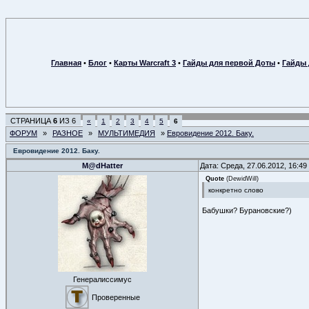
Главная
•
Блог
•
Карты Warcraft 3
•
Гайды для первой Доты
•
Гайды 
СТРАНИЦА
6
ИЗ
6
«
1
2
3
4
5
6
ФОРУМ
»
РАЗНОЕ
»
МУЛЬТИМЕДИЯ
»
Евровидение 2012. Баку.
Евровидение 2012. Баку.
M@dHatter
Дата: Среда, 27.06.2012, 16:4
Quote
(
DewidWill
)
конкретно слово
Бабушки? Бурановские?)
Генералиссимус
Проверенные