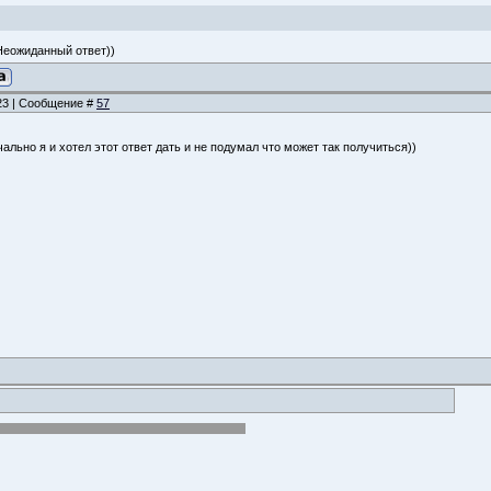
Неожиданный ответ))
:23 | Сообщение #
57
чально я и хотел этот ответ дать и не подумал что может так получиться))