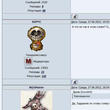
Сообщений:
2192
Награды:
8
Репутация:
68
XOPYC
Дата: Среда, 27.06.2012, 16:5
А что не так в этом слове? О
Генералиссимус
Модераторы
Сообщений:
13551
Награды:
23
Репутация:
142
M@dHatter
Дата: Среда, 27.06.2012, 16:5
Quote
(
DewidWill
)
Евровидение
Да, Задорнов по этому слову 