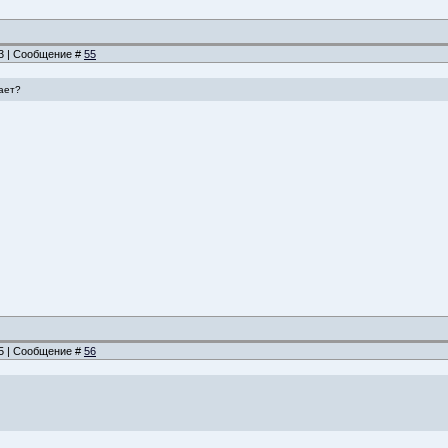
23 | Сообщение #
55
ает?
55 | Сообщение #
56