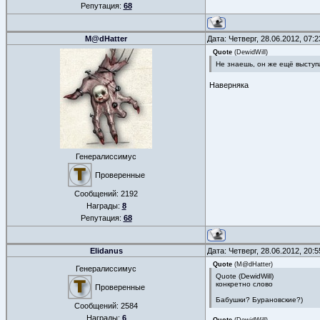
Репутация:
68
M@dHatter
Дата: Четверг, 28.06.2012, 07:
Quote
(
DewidWill
)
Не знаешь, он же ещё выступ
Наверняка
Генералиссимус
Проверенные
Сообщений:
2192
Награды:
8
Репутация:
68
Elidanus
Дата: Четверг, 28.06.2012, 20:
Quote
(
M@dHatter
)
Генералиссимус
Quote (DewidWill)
конкретно слово
Проверенные
Бабушки? Бурановские?)
Сообщений:
2584
Награды:
6