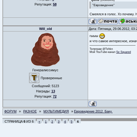
Quote
(
DewidWill
)
Репутация:
58
"Евровидение"
Смеялся в голос. Хз почему. 
Will_old
Дата: Пятница, 29.06.2012, 03
гыыы
и что самое интересное, изна
Телеграм @Tshkn
Мой YouTube-канал
Se Squared
Генералиссимус
Проверенные
Сообщений:
5123
Награды:
13
Репутация:
72
ФОРУМ
»
РАЗНОЕ
»
МУЛЬТИМЕДИЯ
»
Евровидение 2012. Баку.
СТРАНИЦА
6
ИЗ
6
«
1
2
3
4
5
6