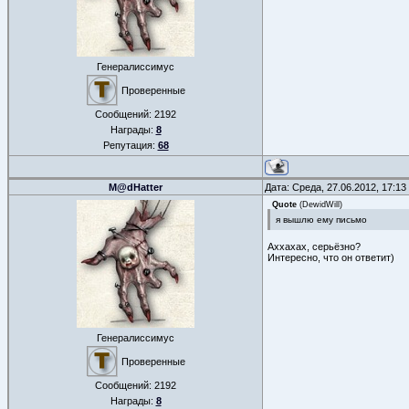
Генералиссимус
Проверенные
Сообщений:
2192
Награды:
8
Репутация:
68
M@dHatter
Дата: Среда, 27.06.2012, 17:1
Quote
(
DewidWill
)
я вышлю ему письмо
Аххахах, серьёзно?
Интересно, что он ответит)
Генералиссимус
Проверенные
Сообщений:
2192
Награды:
8