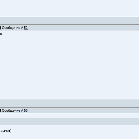
3 | Сообщение #
52
_о
4 | Сообщение #
53
плачет)