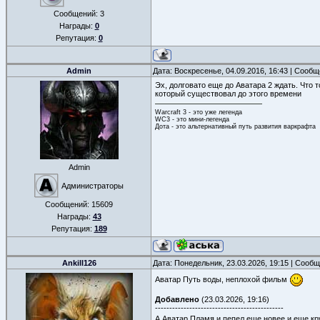
Сообщений:
3
Награды:
0
Репутация:
0
Admin
Дата: Воскресенье, 04.09.2016, 16:43 | Сооб
Эх, долговато еще до Аватара 2 ждать. Что 
который существовал до этого времени
Warcraft 3 - это уже легенда
WC3 - это мини-легенда
Дота - это альтернативный путь развития варкрафта
Admin
Администраторы
Сообщений:
15609
Награды:
43
Репутация:
189
Ankill126
Дата: Понедельник, 23.03.2026, 19:15 | Сооб
Аватар Путь воды, неплохой фильм
Добавлено
(23.03.2026, 19:16)
---------------------------------------------
А Аватар Пламя и пепел еще новее и еще к