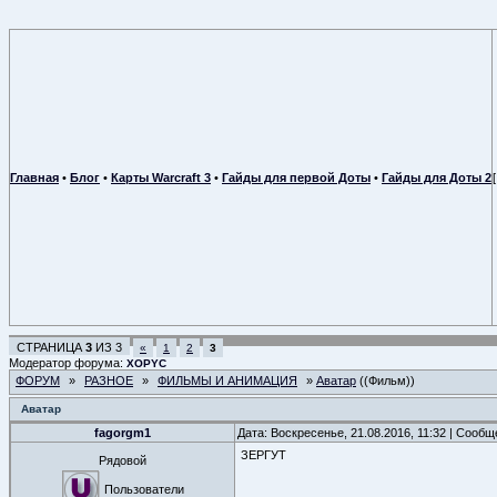
Главная
•
Блог
•
Карты Warcraft 3
•
Гайды для первой Доты
•
Гайды для Доты 2
СТРАНИЦА
3
ИЗ
3
«
1
2
3
Модератор форума:
XOPYC
ФОРУМ
»
РАЗНОЕ
»
ФИЛЬМЫ И АНИМАЦИЯ
»
Аватар
((Фильм))
Аватар
fagorgm1
Дата: Воскресенье, 21.08.2016, 11:32 | Сооб
ЗЕРГУТ
Рядовой
Пользователи