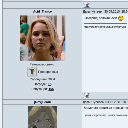
Acid_Trance
Дата: Четверг, 30.09.2010, 18:
Смотрим, вспоминаем
http://steamcommunity.com/id/Acid_
Генералиссимус
Проверенные
Сообщений:
3864
Награды:
18
Репутация:
155
[ReV]FeniX
Дата: Суббота, 03.12.2011, 18
Вроде его одним из первых п
Время скоротечно, но воспоминани