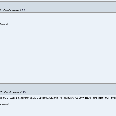
54 | Сообщение #
12
Trance/
:37 | Сообщение #
13
олнометражных аниме фильмов показывали по первому каналу. Ещё помнится бы прин
я вечны!