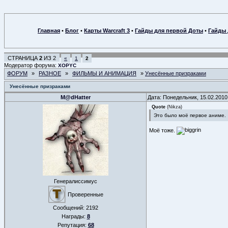
Главная
•
Блог
•
Карты Warcraft 3
•
Гайды для первой Доты
•
Гайды 
СТРАНИЦА
2
ИЗ
2
«
1
2
Модератор форума:
XOPYC
ФОРУМ
»
РАЗНОЕ
»
ФИЛЬМЫ И АНИМАЦИЯ
»
Унесённые призраками
Унесённые призраками
M@dHatter
Дата: Понедельник, 15.02.2010
Quote
(
Nikza
)
Это было моё первое аниме.
Моё тоже.
Генералиссимус
Проверенные
Сообщений:
2192
Награды:
8
Репутация:
68