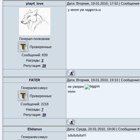
play4_love
Дата: Вторник, 19.01.2010, 17:52 | Сообщение
у меня ум задрота ы
Генерал-полковник
Проверенные
Сообщений:
839
Награды:
2
Репутация:
28
FATER
Дата: Вторник, 19.01.2010, 19:10 | Сообщение
не уверен
Генералиссимус
ыыы
Проверенные
Сообщений:
2218
Награды:
7
Репутация:
38
Elidanus
Дата: Среда, 20.01.2010, 19:00 | Сообщение 
ЫЫЫЫЫ!!!
Генералиссимус