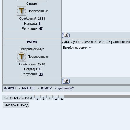
Стратег
Проверенные
Сообщений:
2838
Награды:
6
Репутация:
47
FATER
Дата: Суббота, 08.05.2010, 21:28 | Сообщени
Бимбо повесили ><
Генералиссимус
Проверенные
Сообщений:
2218
Награды:
7
Репутация:
38
ФОРУМ
»
РАЗНОЕ
»
ЮМОР
»
Где Бимбо?
СТРАНИЦА
2
ИЗ
3
«
1
2
3
»