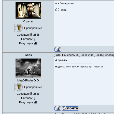
а я беларусии
(.́_.̀ ) Окей
Стратег
Проверенные
Сообщений:
2838
Награды:
6
Репутация:
47
Gans
Дата: Понедельник, 23.11.2009, 23:46 | Сооб
А докажы
Надеюсь меня до сих пор все тут "любят"!!!
Meg0-Fluder.O.O
Проверенные
Сообщений:
2833
Награды:
9
Репутация:
67