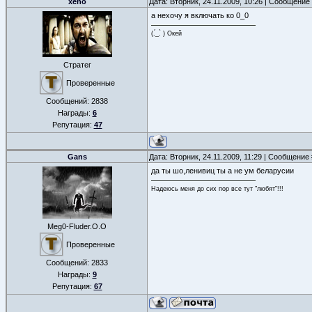
xeno
Дата: Вторник, 24.11.2009, 10:26 | Сообщение
а нехочу я включать ко 0_0
(.́_.̀ ) Окей
Стратег
Проверенные
Сообщений:
2838
Награды:
6
Репутация:
47
Gans
Дата: Вторник, 24.11.2009, 11:29 | Сообщение
да ты шо,ленивиц ты а не ум беларусии
Надеюсь меня до сих пор все тут "любят"!!!
Meg0-Fluder.O.O
Проверенные
Сообщений:
2833
Награды:
9
Репутация:
67