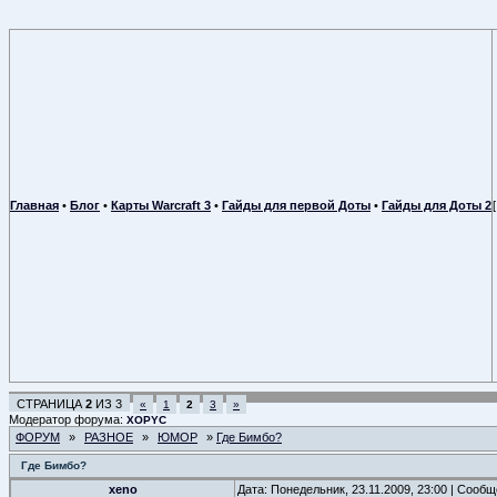
Главная
•
Блог
•
Карты Warcraft 3
•
Гайды для первой Доты
•
Гайды для Доты 2
СТРАНИЦА
2
ИЗ
3
«
1
2
3
»
Модератор форума:
XOPYC
ФОРУМ
»
РАЗНОЕ
»
ЮМОР
»
Где Бимбо?
Где Бимбо?
xeno
Дата: Понедельник, 23.11.2009, 23:00 | Сооб