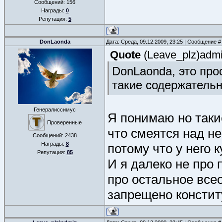
Сообщений:
156
Награды:
0
Репутация:
5
DonLaonda
Дата: Среда, 09.12.2009, 23:25 | Сообщение 
Quote
(
Leave_plz)adm
DonLaonda, это про
такие содержательн
Генералиссимус
Я понимаю но таки
Проверенные
что смеятся над не
Сообщений:
2438
Награды:
8
потому что у него к
Репутация:
85
И я далеко не про
про остальное все
запрещено констит