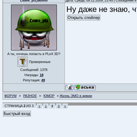
Leave_plz)admin
Дата: Среда, 09.12.2009, 23:45 | Сообщение 
Ну даже не знаю, чт
А ты, хочешь попасть в PLeX 3D?
Проверенные
Сообщений:
1378
Награды:
18
Репутация:
49
ФОРУМ
»
РАЗНОЕ
»
ЮМОР
»
Жизнь ЭМО в армии
СТРАНИЦА
2
ИЗ
3
«
1
2
3
»