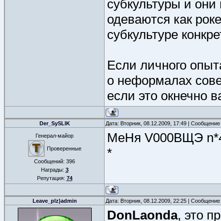
субкультуры и они
одеваются как роке
субкультуре конкре
Если личного опыта
о неформалах сове
если это окнечно в
Der_SySLIK
Дата: Вторник, 08.12.2009, 17:49 | Сообщение
МеНя V000BЩЭ n*4э
Генерал-майор
Проверенные
*
Сообщений:
396
Награды:
3
Репутация:
74
Leave_plz)admin
Дата: Вторник, 08.12.2009, 22:25 | Сообщение
DonLaonda
, это п