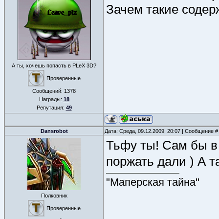
Зачем такие содер
А ты, хочешь попасть в PLeX 3D?
Проверенные
Сообщений:
1378
Награды:
18
Репутация:
49
Dansrobot
Дата: Среда, 09.12.2009, 20:07 | Сообщение 
Тьфу ты! Сам бы в 
поржать дали ) А та
"Маперская тайна"
Полковник
Проверенные