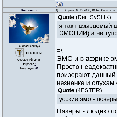
DonLaonda
Дата: Вторник, 08.12.2009, 10:44 | Сообщение
Quote
(
Der_SySLIK
)
я так называемый
ЭМОЦИИ) а не тупо 
Генералиссимус
=\
Проверенные
ЭМО и в африке эм
Сообщений:
2438
Награды:
8
Просто неадекватн
Репутация:
85
призерают данный
незнанке и слухам
Quote
(
4ESTER
)
усские эмо - позеры
Пазеры - людик от