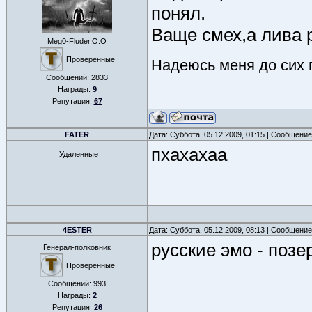
понял.
Ваще смех,а лива р
Meg0-Fluder.O.O
Проверенные
Надеюсь меня до сих п
Сообщений:
2833
Награды:
9
Репутация:
67
FATER
Дата: Суббота, 05.12.2009, 01:15 | Сообщени
пхахахаа
Удаленные
4ESTER
Дата: Суббота, 05.12.2009, 08:13 | Сообщени
русские эмо - позе
Генерал-полковник
Проверенные
Сообщений:
993
Награды:
2
Репутация:
26