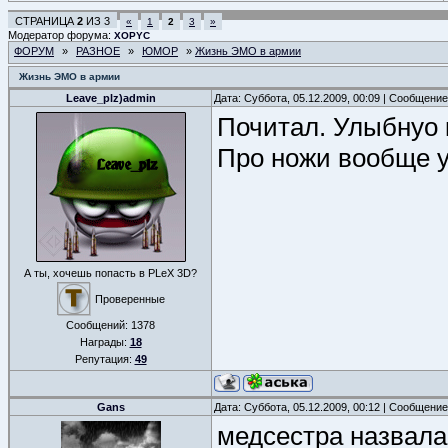
СТРАНИЦА
2
ИЗ
3
«
1
2
3
»
Модератор форума:
XOPYC
ФОРУМ
»
РАЗНОЕ
»
ЮМОР
»
Жизнь ЭМО в армии
Жизнь ЭМО в армии
Leave_plz)admin
Дата: Суббота, 05.12.2009, 00:09 | Сообщени
Почитал. Улыбнуо кс
Про ножи вообще 
А ты, хочешь попасть в PLeX 3D?
Проверенные
Сообщений:
1378
Награды:
18
Репутация:
49
Gans
Дата: Суббота, 05.12.2009, 00:12 | Сообщени
медсестра назвала