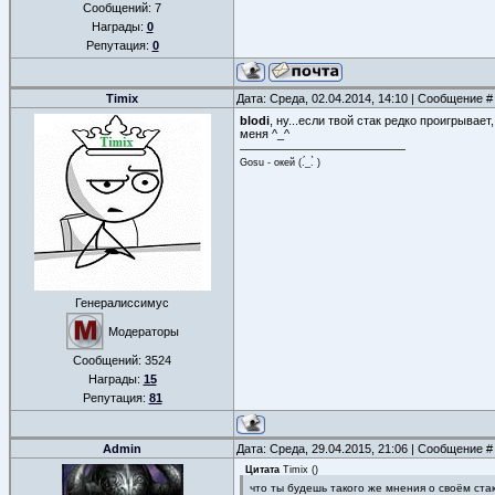
Сообщений:
7
Награды:
0
Репутация:
0
Timix
Дата: Среда, 02.04.2014, 14:10 | Сообщение 
blodi
, ну...если твой стак редко проигрывае
меня ^_^
Gosu - окей (.́_.̀ )
Генералиссимус
Модераторы
Сообщений:
3524
Награды:
15
Репутация:
81
Admin
Дата: Среда, 29.04.2015, 21:06 | Сообщение 
Цитата
Timix
(
)
что ты будешь такого же мнения о своём стак