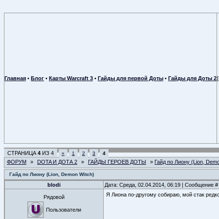
Главная
•
Блог
•
Карты Warcraft 3
•
Гайды для первой Доты
•
Гайды для Доты 2
СТРАНИЦА
4
ИЗ
4
«
1
2
3
4
ФОРУМ
»
DOTA И ДОТА 2
»
ГАЙДЫ ГЕРОЕВ ДОТЫ
»
Гайд по Лиону (Lion, Demo
Гайд по Лиону (Lion, Demon Witch)
blodi
Дата: Среда, 02.04.2014, 06:19 | Сообщение 
Я Лиона по-другому собираю, мой стак редк
Рядовой
Пользователи