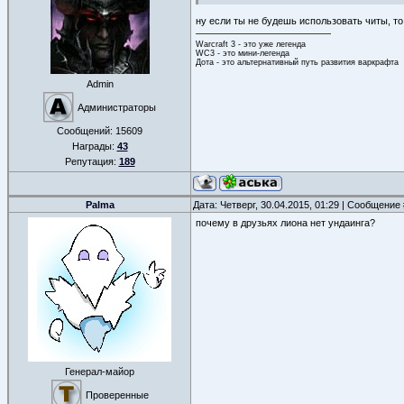
ну если ты не будешь использовать читы, то
Warcraft 3 - это уже легенда
WC3 - это мини-легенда
Дота - это альтернативный путь развития варкрафта
Admin
Администраторы
Сообщений:
15609
Награды:
43
Репутация:
189
Palma
Дата: Четверг, 30.04.2015, 01:29 | Сообщение
почему в друзьях лиона нет ундаинга?
Генерал-майор
Проверенные