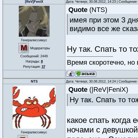
[ReV]FeniX
Дата: Четверг, 30.08.2012, 14:23 | Сообщение
Quote
(
NTS
)
имея при этом 3 д
видимо все же сказ
Генералиссимус
Ну так. Спать то т
Модераторы
Сообщений:
2449
Время скоротечно, но
Награды:
8
Репутация:
37
NTS
Дата: Четверг, 30.08.2012, 14:24 | Сообщение
Quote
(
|ReV|FeniX
)
Ну так. Спать то то
какое спать когда 
ночами с девушкой
Генералиссимус