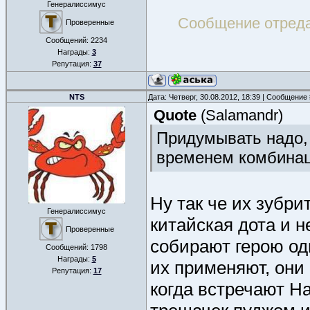
Генералиссимус
Сообщение отред
Проверенные
Сообщений:
2234
Награды:
3
Репутация:
37
NTS
Дата: Четверг, 30.08.2012, 18:39 | Сообщение
Quote
(
Salamandr
)
Придумывать надо, 
временем комбинац
Ну так че их зубрит
Генералиссимус
китайская дота и н
Проверенные
собирают герою од
Сообщений:
1798
Награды:
5
их применяют, они 
Репутация:
17
когда встречают Н