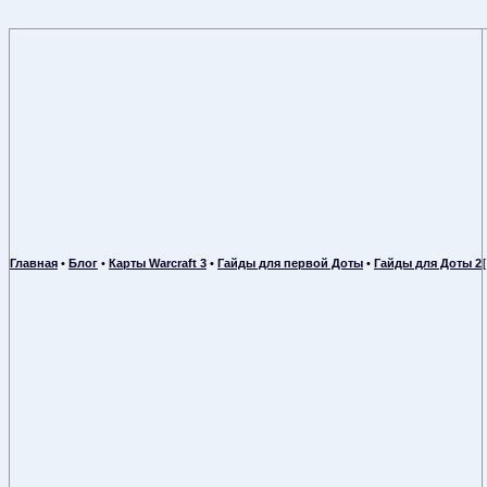
Главная
•
Блог
•
Карты Warcraft 3
•
Гайды для первой Доты
•
Гайды для Доты 2