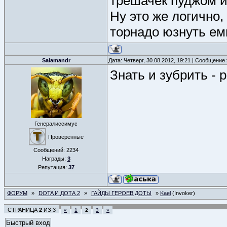
трешачек пуджом и
Ну это же логично,
торнадо юзнуть ем
Salamandr
Дата: Четверг, 30.08.2012, 19:21 | Сообщение
Знать и зубрить - 
Генералиссимус
Проверенные
Сообщений:
2234
Награды:
3
Репутация:
37
ФОРУМ
»
DOTA И ДОТА 2
»
ГАЙДЫ ГЕРОЕВ ДОТЫ
»
Kael
(Invoker)
СТРАНИЦА
2
ИЗ
3
«
1
2
3
»