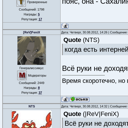
пояс, она - Сахалин
Проверенные
Сообщений:
1798
Награды:
5
Репутация:
17
[ReV]FeniX
Дата: Четверг, 30.08.2012, 14:26 | Сообщение
Quote
(
NTS
)
когда есть интерне
Всё руки не доходя
Генералиссимус
Модераторы
Время скоротечно, но
Сообщений:
2449
Награды:
8
Репутация:
37
NTS
Дата: Четверг, 30.08.2012, 14:32 | Сообщение
Quote
(
|ReV|FeniX
)
Всё руки не доходят