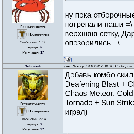
ну пока отборочные
потрепали наши =\
Генералиссимус
верхнюю сетку, Да
Проверенные
опозорились =\
Сообщений:
1798
Награды:
5
Репутация:
17
Salamandr
Дата: Четверг, 30.08.2012, 18:04 | Сообщение
Добавь комбо скил
Deafening Blast + 
Chaos Meteor, Cold 
Tornado + Sun Strik
Генералиссимус
играл)
Проверенные
Сообщений:
2234
Награды:
3
Репутация:
37