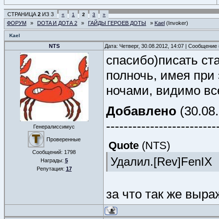
СТРАНИЦА
2
ИЗ
3
«
1
2
3
»
ФОРУМ
»
DOTA И ДОТА 2
»
ГАЙДЫ ГЕРОЕВ ДОТЫ
»
Kael
(Invoker)
Kael
NTS
Дата: Четверг, 30.08.2012, 14:07 | Сообщение
спасибо)писать ст
полночь, имея при
ночами, видимо вс
Добавлено
(30.08.
-------------------------
Генералиссимус
Проверенные
Quote
(
NTS
)
Сообщений:
1798
Удалил.[Rev]FenIX
Награды:
5
Репутация:
17
за что так же выра